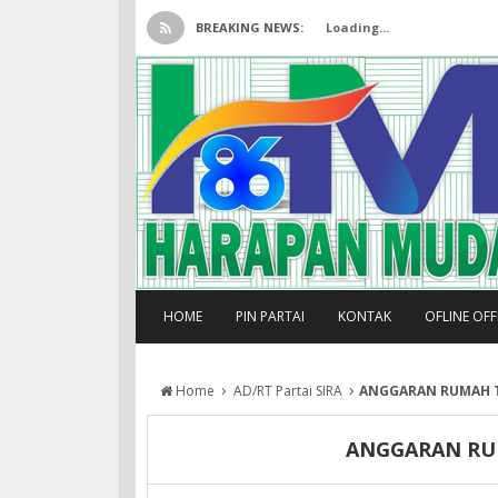
BREAKING NEWS:
Loading...
HOME
PIN PARTAI
KONTAK
OFLINE OF
›
›
Home
AD/RT Partai SIRA
ANGGARAN RUMAH T
ANGGARAN RUM