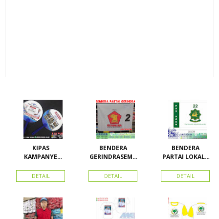
KIPAS
BENDERA
BENDERA
KAMPANYE
GERINDRASEMU
PARTAI LOKAL /
CALEG
A UKURAN
PARTAI PAS
ACEH
DETAIL
DETAIL
DETAIL