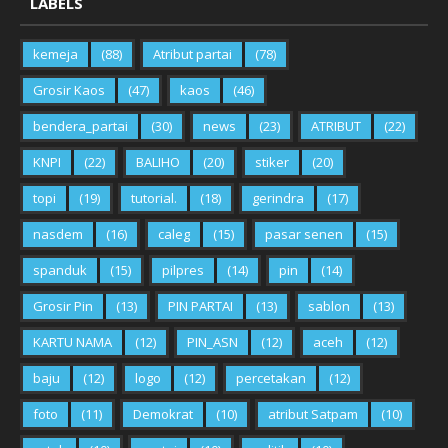
LABELS
kemeja
(88)
Atribut partai
(78)
Grosir Kaos
(47)
kaos
(46)
bendera_partai
(30)
news
(23)
ATRIBUT
(22)
KNPI
(22)
BALIHO
(20)
stiker
(20)
topi
(19)
tutorial.
(18)
gerindra
(17)
nasdem
(16)
caleg
(15)
pasar senen
(15)
spanduk
(15)
pilpres
(14)
pin
(14)
Grosir Pin
(13)
PIN PARTAI
(13)
sablon
(13)
KARTU NAMA
(12)
PIN_ASN
(12)
aceh
(12)
baju
(12)
logo
(12)
percetakan
(12)
foto
(11)
Demokrat
(10)
atribut Satpam
(10)