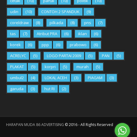
cetak
(10)
partai
(10)
politik
(10)
udin
(10)
CONTOH 2 SPANDUK
(9)
coreldraw
(8)
pilkada
(8)
pns
(7)
tas
(7)
Atribut PRA
(6)
iklan
(6)
korek
(6)
ppp
(6)
prabowo
(6)
ACRELYC
(5)
LOGO PARTAI 2009
(5)
PAN
(5)
PLAKAT
(5)
korpri
(5)
murah
(5)
umbul2
(4)
LOKAL ACEH
(3)
PIAGAM
(3)
garuda
(3)
hut RI
(2)
HARAPAN MUDA 86 ADVERTISING
©
2016
- All Rights Reserved