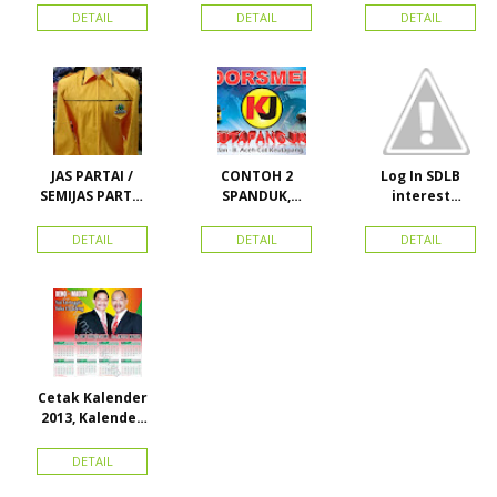
KAMPANYE,
PERDANA 411
MURAH
DETAIL
DETAIL
DETAIL
PARTAI DAN
LACOSTE SEMUA
PILKADA
PARTAI READY
STOK
JAS PARTAI /
CONTOH 2
Log In SDLB
SEMIJAS PARTAI
SPANDUK,
interest
DAN ORMAS
BALIHO &
Descending
KARTU NAMA
DETAIL
DETAIL
DETAIL
Cetak Kalender
2013, Kalender
2014, Kalender
2015 dan
DETAIL
atribut partai