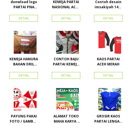
donwload logo
KEMEJA PARTAI
Contoh desain
PARTAI PNA
NASIONAL ACEH
imsakiyah 1434
(partai
(PNA), Kemeja
H dan Harga
nasional aceh)
PKPI, dan
cetak
DETAIL
DETAIL
DETAIL
Vector
Kemeja
imsakiyah di
Nasdem
Toko Maha
Karya Online
Advertising
Pasar Senen
KEMEJA HANURA
CONTOH BAJU
KAOS PARTAI
BAHAN DRIL
PARTAI KEMEJA
ACEH MERAH
ATRIBUT PARTAI
PARTAI DAN
HANURA
SEMUA ATRIBUT
DETAIL
DETAIL
DETAIL
PARTAI
PAYUNG PAKAI
ALAMAT TOKO
GROSIR KAOS
FOTO / GAMBAR
MAHA KARYA /
PARTAI LENGAN
UNTUK
HARAPAN
PANJANG