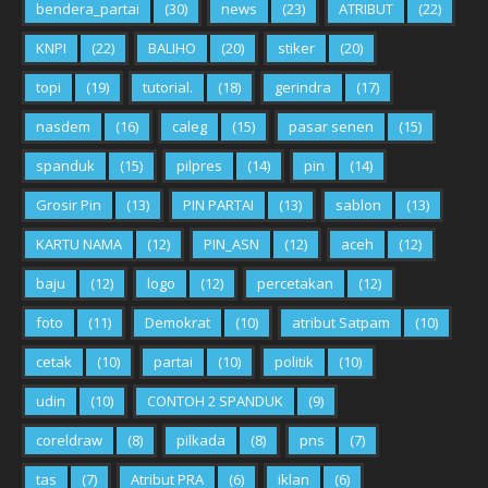
bendera_partai
(30)
news
(23)
ATRIBUT
(22)
KNPI
(22)
BALIHO
(20)
stiker
(20)
topi
(19)
tutorial.
(18)
gerindra
(17)
nasdem
(16)
caleg
(15)
pasar senen
(15)
spanduk
(15)
pilpres
(14)
pin
(14)
Grosir Pin
(13)
PIN PARTAI
(13)
sablon
(13)
KARTU NAMA
(12)
PIN_ASN
(12)
aceh
(12)
baju
(12)
logo
(12)
percetakan
(12)
foto
(11)
Demokrat
(10)
atribut Satpam
(10)
cetak
(10)
partai
(10)
politik
(10)
udin
(10)
CONTOH 2 SPANDUK
(9)
coreldraw
(8)
pilkada
(8)
pns
(7)
tas
(7)
Atribut PRA
(6)
iklan
(6)