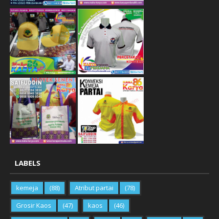
LABELS
kemeja
(88)
Atribut partai
(78)
Grosir Kaos
(47)
kaos
(46)