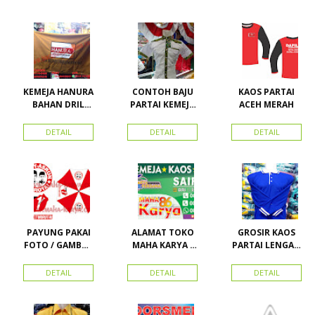
Vector
Kemeja
imsakiyah di
Nasdem
Toko Maha
Karya Online
Advertising
Pasar Senen
KEMEJA HANURA
CONTOH BAJU
KAOS PARTAI
BAHAN DRIL
PARTAI KEMEJA
ACEH MERAH
ATRIBUT PARTAI
PARTAI DAN
HANURA
SEMUA ATRIBUT
DETAIL
DETAIL
DETAIL
PARTAI
PAYUNG PAKAI
ALAMAT TOKO
GROSIR KAOS
FOTO / GAMBAR
MAHA KARYA /
PARTAI LENGAN
UNTUK
HARAPAN
PANJANG
KAMPANYE,
PERDANA 411
MURAH
DETAIL
DETAIL
DETAIL
PARTAI DAN
LACOSTE SEMUA
PILKADA
PARTAI READY
STOK