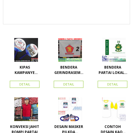
KIPAS
BENDERA
BENDERA
KAMPANYE
GERINDRASEMU
PARTAI LOKAL /
CALEG
A UKURAN
PARTAI PAS
ACEH
DETAIL
DETAIL
DETAIL
KONVEKSI JAHIT
DESAIN MASKER
CONTOH
ROMPI PARTAI
PILKDA
DESAIN KAOS