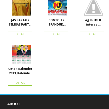
JAS PARTAI /
CONTOH 2
Log In SDLB
SEMIJAS PARTAI
SPANDUK,
interest
DAN ORMAS
BALIHO &
Descending
KARTU NAMA
DETAIL
DETAIL
DETAIL
Cetak Kalender
2013, Kalender
2014, Kalender
2015 dan
DETAIL
atribut partai
ABOUT