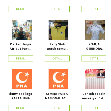
WOWANII /
PARTAI GOLKAR
Calon Bupati &
BAHAN PE
DETAIL
DETAIL
DETAIL
Wakil Bupati
DOUBLE
Konawe
Kepulauan
Daftar Harga
Redy Stok
KEMEJA
Atribut Partai
untuk semua
GERINDRA
dan konveksi di
partai, Kaos
BAHAN KATUN +
Toko Maha
Kerah Bahan PE
BORDIR DAN
DETAIL
DETAIL
DETAIL
Karya Online
Dobel Rp.
TOPI BAHAN
Advertising
25.000/pcs
LAKEN
Proyek Senen
Jakarta Pusat
donwload logo
KEMEJA PARTAI
Contoh desain
PARTAI PNA
NASIONAL ACEH
imsakiyah 1434
(partai
(PNA), Kemeja
H dan Harga
nasional aceh)
PKPI, dan
cetak
DETAIL
DETAIL
DETAIL