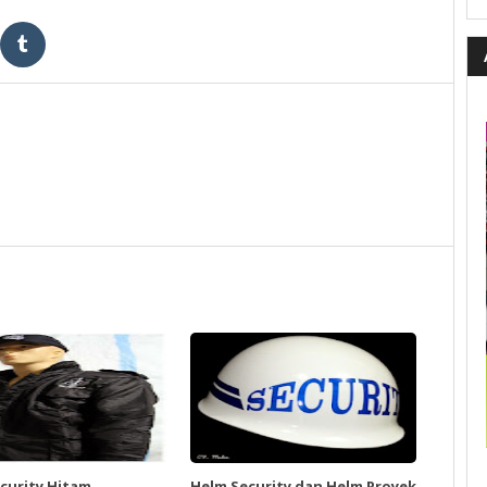
ecurity Hitam
Helm Security dan Helm Proyek