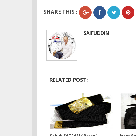
SHARE THIS :
SAIFUDDIN
RELATED POST:
Sabuk SATPAM ( Braso )
Jaket S