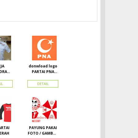
JA
donwload logo
DRA
PARTAI PNA
ATUN +
(partai
 DAN
nasional aceh)
IL
DETAIL
AHAN
Vector
EN
ARTAI
PAYUNG PAKAI
ERAH
FOTO / GAMBAR