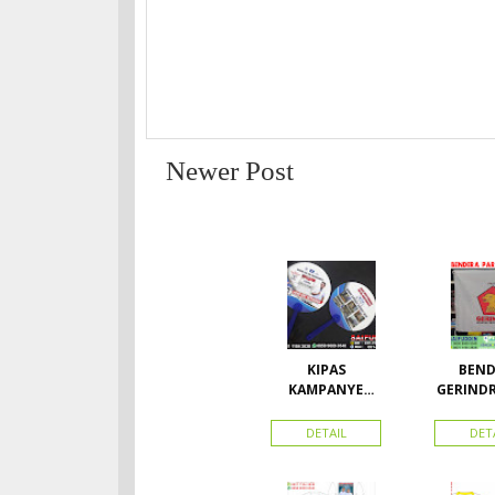
Newer Post
KIPAS
BEND
KAMPANYE
GERIND
CALEG
A UK
DETAIL
DET