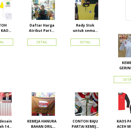
TOH
Daftar Harga
Redy Stok
 KAOS
Atribut Partai
untuk semua
GOLKAR
dan konveksi di
partai, Kaos
N PE
Toko Maha
Kerah Bahan PE
AIL
DETAIL
DETAIL
BLE
Karya Online
Dobel Rp.
Advertising
25.000/pcs
Proyek Senen
Jakarta Pusat
KEME
GERIN
BAHAN K
BORDIR
DETA
TOPI B
LAK
desain
KEMEJA HANURA
CONTOH BAJU
KAOS P
ah 1434
BAHAN DRIL
PARTAI KEMEJA
ACEH M