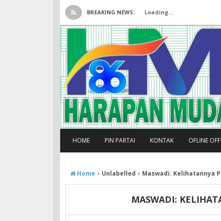
BREAKING NEWS:
Loading...
HOME
PIN PARTAI
KONTAK
OFLINE OF
›
›
Home
Unlabelled
Maswadi: Kelihatannya P
MASWADI: KELIHAT