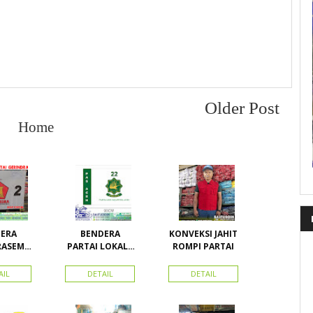
Older Post
Home
ERA
BENDERA
KONVEKSI JAHIT
RASEMU
PARTAI LOKAL /
ROMPI PARTAI
URAN
PARTAI PAS
ACEH
AIL
DETAIL
DETAIL