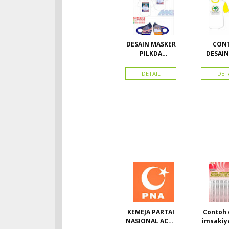
DESAIN MASKER
CON
PILKDA
DESAIN
WOWANII /
PARTAI 
Calon Bupati &
BAHA
DETAIL
DET
Wakil Bupati
DOU
Konawe
Kepulauan
KEMEJA PARTAI
Contoh 
NASIONAL ACEH
imsakiy