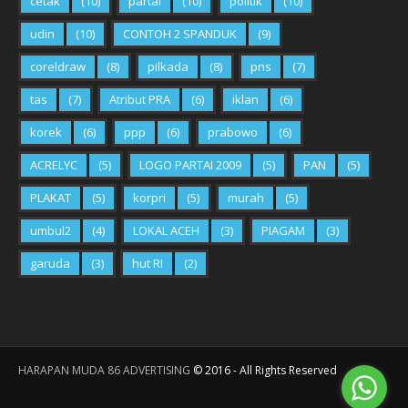
cetak
(10)
partai
(10)
politik
(10)
udin
(10)
CONTOH 2 SPANDUK
(9)
coreldraw
(8)
pilkada
(8)
pns
(7)
tas
(7)
Atribut PRA
(6)
iklan
(6)
korek
(6)
ppp
(6)
prabowo
(6)
ACRELYC
(5)
LOGO PARTAI 2009
(5)
PAN
(5)
PLAKAT
(5)
korpri
(5)
murah
(5)
umbul2
(4)
LOKAL ACEH
(3)
PIAGAM
(3)
garuda
(3)
hut RI
(2)
HARAPAN MUDA 86 ADVERTISING
©
2016
- All Rights Reserved