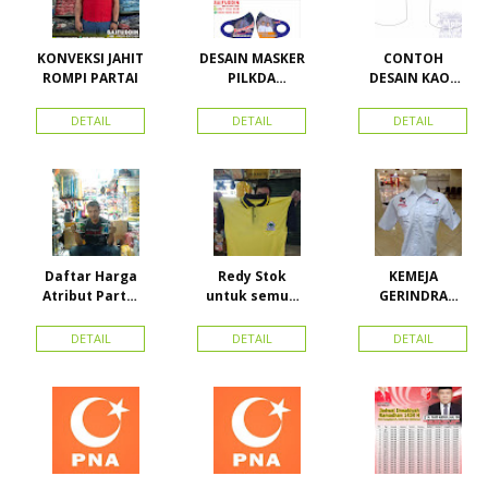
KONVEKSI JAHIT
DESAIN MASKER
CONTOH
ROMPI PARTAI
PILKDA
DESAIN KAOS
WOWANII /
PARTAI GOLKAR
Calon Bupati &
BAHAN PE
DETAIL
DETAIL
DETAIL
Wakil Bupati
DOUBLE
Konawe
Kepulauan
Daftar Harga
Redy Stok
KEMEJA
Atribut Partai
untuk semua
GERINDRA
dan konveksi di
partai, Kaos
BAHAN KATUN +
Toko Maha
Kerah Bahan PE
BORDIR DAN
DETAIL
DETAIL
DETAIL
Karya Online
Dobel Rp.
TOPI BAHAN
Advertising
25.000/pcs
LAKEN
Proyek Senen
Jakarta Pusat