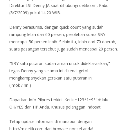
Direktur LSI Denny JA saat dihubungi detikcom, Rabu
(8/7/2009) pukul 14.20 WIB.
Denny berasumsi, dengan quick count yang sudah
rampung lebih dari 60 persen, perolehan suara SBY
mencapai 50 persen lebih. Selain itu, lebih dari 70 daerah,
suara pasangan tersebut juga sudah mencapai 20 persen.
"SBY satu putaran sudah aman untuk dideklarasikan,"
tegas Denny yang selama ini dikenal getol
mengkampanyekan gerakan satu putaran ini.
( mok / nrl )
Dapatkan Info Pilpres terkini. Ketik *123*1*9*1# lalu
OK/YES dari HP Anda. Khusus pelanggan Indosat.
Tetap update informasi di manapun dengan
http://m.detik.com dari browser ponsel anda!