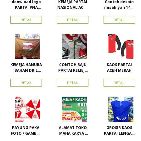
donwload logo
KEMEJA PARTAI
Contoh desain
PARTAI PNA
NASIONAL ACEH
imsakiyah 1434
(partai
(PNA), Kemeja
H dan Harga
nasional aceh)
PKPI, dan
cetak
DETAIL
DETAIL
DETAIL
Vector
Kemeja
imsakiyah di
Nasdem
Toko Maha
Karya Online
Advertising
Pasar Senen
KEMEJA HANURA
CONTOH BAJU
KAOS PARTAI
BAHAN DRIL
PARTAI KEMEJA
ACEH MERAH
ATRIBUT PARTAI
PARTAI DAN
HANURA
SEMUA ATRIBUT
DETAIL
DETAIL
DETAIL
PARTAI
PAYUNG PAKAI
ALAMAT TOKO
GROSIR KAOS
FOTO / GAMBAR
MAHA KARYA /
PARTAI LENGAN
UNTUK
HARAPAN
PANJANG