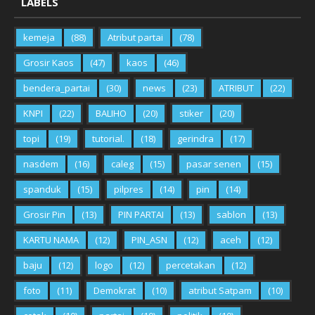
LABELS
kemeja
(88)
Atribut partai
(78)
Grosir Kaos
(47)
kaos
(46)
bendera_partai
(30)
news
(23)
ATRIBUT
(22)
KNPI
(22)
BALIHO
(20)
stiker
(20)
topi
(19)
tutorial.
(18)
gerindra
(17)
nasdem
(16)
caleg
(15)
pasar senen
(15)
spanduk
(15)
pilpres
(14)
pin
(14)
Grosir Pin
(13)
PIN PARTAI
(13)
sablon
(13)
KARTU NAMA
(12)
PIN_ASN
(12)
aceh
(12)
baju
(12)
logo
(12)
percetakan
(12)
foto
(11)
Demokrat
(10)
atribut Satpam
(10)