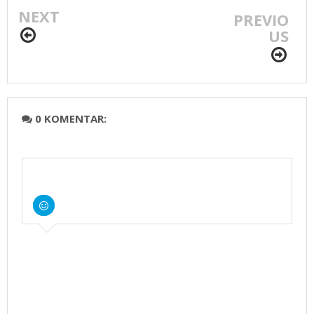
NEXT
JK-Wiranto
KPU
PREVIO
13,89%
US
0 KOMENTAR: