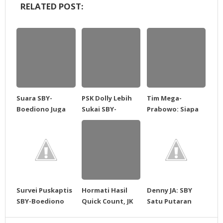
RELATED POST:
Suara SBY-
PSK Dolly Lebih
Tim Mega-
Boediono Juga
Sukai SBY-
Prabowo: Siapa
Melejit di
Boediono
pun yang
Cendana
Menang, Pilpres
Sudah
Bermasalah
Survei Puskaptis
Hormati Hasil
Denny JA: SBY
SBY-Boediono
Quick Count, JK
Satu Putaran
57,94%, Mega-
Masih Tunggu
Aman
Prabowo 28,16%,
Penghitungan
Dideklarasikan