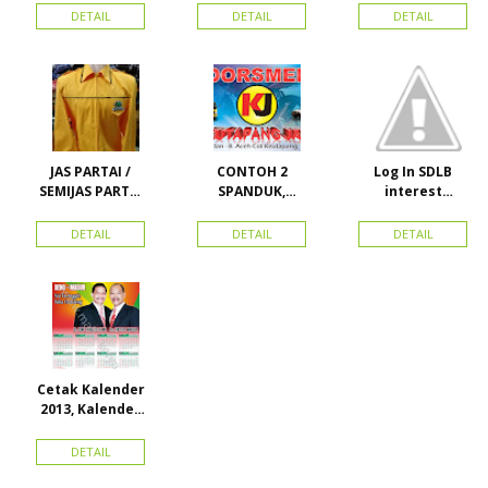
KAMPANYE,
PERDANA 411
MURAH
DETAIL
DETAIL
DETAIL
PARTAI DAN
LACOSTE SEMUA
PILKADA
PARTAI READY
STOK
JAS PARTAI /
CONTOH 2
Log In SDLB
SEMIJAS PARTAI
SPANDUK,
interest
DAN ORMAS
BALIHO &
Descending
KARTU NAMA
DETAIL
DETAIL
DETAIL
Cetak Kalender
2013, Kalender
2014, Kalender
2015 dan
DETAIL
atribut partai