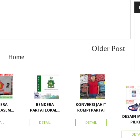
Older Post
Home
ERA
BENDERA
KONVEKSI JAHIT
RASEMU
PARTAI LOKAL /
ROMPI PARTAI
URAN
PARTAI PAS
DESAIN 
ACEH
PILK
AIL
DETAIL
DETAIL
WOWAN
Calon Bu
DETA
Wakil B