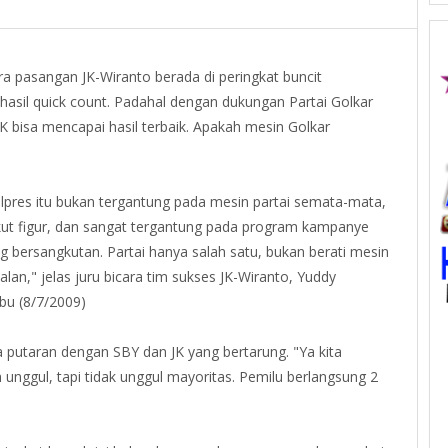
ara pasangan JK-Wiranto berada di peringkat buncit
hasil quick count. Padahal dengan dukungan Partai Golkar
JK bisa mencapai hasil terbaik. Apakah mesin Golkar
ilpres itu bukan tergantung pada mesin partai semata-mata,
ut figur, dan sangat tergantung pada program kampanye
ng bersangkutan. Partai hanya salah satu, bukan berati mesin
jalan," jelas juru bicara tim sukses JK-Wiranto, Yuddy
abu (8/7/2009)
dua putaran dengan SBY dan JK yang bertarung. "Ya kita
gul, tapi tidak unggul mayoritas. Pemilu berlangsung 2