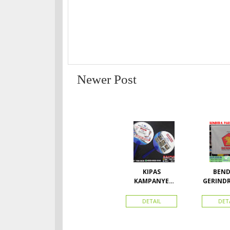
Newer Post
KIPAS
BEND
KAMPANYE
GERIND
CALEG
A UK
DETAIL
DET