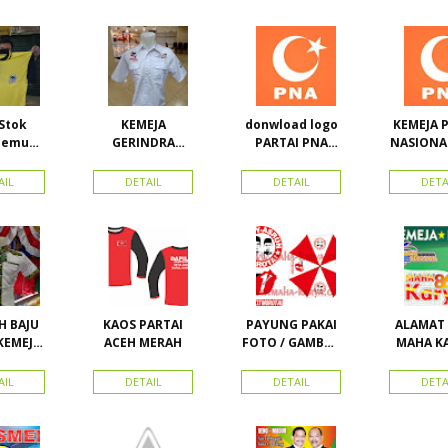
Kona
Kepul
Stok
KEMEJA
donwload logo
KEMEJA 
semua
GERINDRA
PARTAI PNA
NASIONA
, Kaos
BAHAN KATUN +
(partai
(PNA), 
ahan PE
BORDIR DAN
nasional aceh)
PKPI,
AIL
DETAIL
DETAIL
DETA
 Rp.
TOPI BAHAN
Vector
Keme
0/pcs
LAKEN
Nasd
 BAJU
KAOS PARTAI
PAYUNG PAKAI
ALAMAT
KEMEJA
ACEH MERAH
FOTO / GAMBAR
MAHA KA
I DAN
UNTUK
HARA
TRIBUT
KAMPANYE,
PERDAN
AIL
DETAIL
DETAIL
DETA
TAI
PARTAI DAN
PILKADA