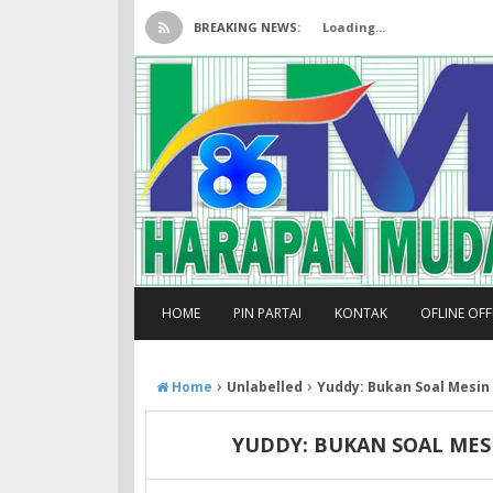
BREAKING NEWS:
Loading...
HOME
PIN PARTAI
KONTAK
OFLINE OF
›
›
Home
Unlabelled
Yuddy: Bukan Soal Mesin P
YUDDY: BUKAN SOAL MESI