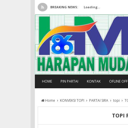
BREAKING NEWS:
Loading...
HOME
PIN PARTAI
KONTAK
OFLINE OF
›
›
›
›
Home
KONVEKSI TOPI
PARTAI SIRA
topi
T
TOPI 