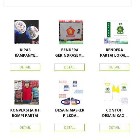
KIPAS
BENDERA
BENDERA
KAMPANYE
GERINDRASEMU
PARTAI LOKAL /
CALEG
A UKURAN
PARTAI PAS
ACEH
DETAIL
DETAIL
DETAIL
KONVEKSI JAHIT
DESAIN MASKER
CONTOH
ROMPI PARTAI
PILKDA
DESAIN KAOS
WOWANII /
PARTAI GOLKAR
Calon Bupati &
BAHAN PE
DETAIL
DETAIL
DETAIL
Wakil Bupati
DOUBLE