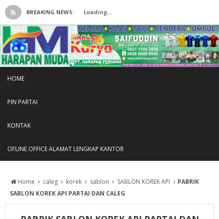
BREAKING NEWS:
Loading...
HOME
PIN PARTAI
KONTAK
OFLINE OFFICE ALAMAT LENGKAP KANTOR
›
›
›
›
›
Home
caleg
korek
sablon
SABLON KOREK API
PABRIK
SABLON KOREK API PARTAI DAN CALEG
PABRIK SABLON KOREK API PARTAI DAN