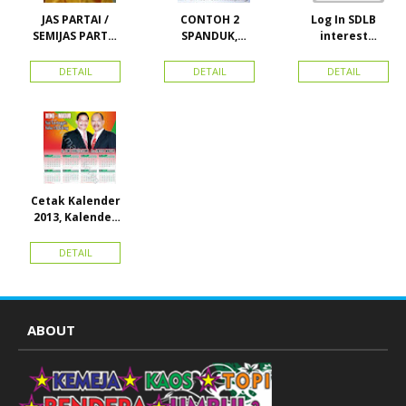
JAS PARTAI /
CONTOH 2
Log In SDLB
SEMIJAS PARTAI
SPANDUK,
interest
DAN ORMAS
BALIHO &
Descending
KARTU NAMA
DETAIL
DETAIL
DETAIL
Cetak Kalender
2013, Kalender
2014, Kalender
2015 dan
DETAIL
atribut partai
ABOUT