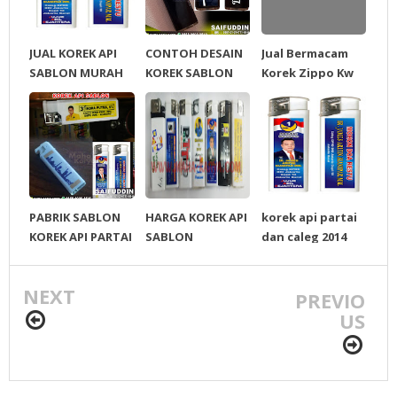
JUAL KOREK API
CONTOH DESAIN
Jual Bermacam
SABLON MURAH
KOREK SABLON
Korek Zippo Kw
Super Harga
Murah
PABRIK SABLON
HARGA KOREK API
korek api partai
KOREK API PARTAI
SABLON
dan caleg 2014
DAN CALEG
PROMOSI DAN
KAMPANYE
NEXT
PARTAI
PREVIO
US