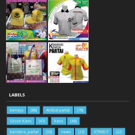
LABELS
kemeja
(88)
Atribut partai
(78)
Grosir Kaos
(47)
kaos
(46)
bendera_partai
(30)
news
(23)
ATRIBUT
(22)