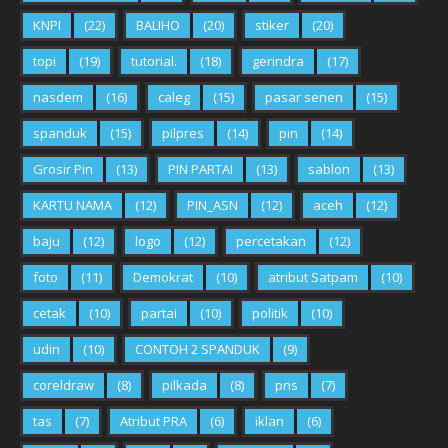
KNPI
(22)
BALIHO
(20)
stiker
(20)
topi
(19)
tutorial.
(18)
gerindra
(17)
nasdem
(16)
caleg
(15)
pasar senen
(15)
spanduk
(15)
pilpres
(14)
pin
(14)
Grosir Pin
(13)
PIN PARTAI
(13)
sablon
(13)
KARTU NAMA
(12)
PIN_ASN
(12)
aceh
(12)
baju
(12)
logo
(12)
percetakan
(12)
foto
(11)
Demokrat
(10)
atribut Satpam
(10)
cetak
(10)
partai
(10)
politik
(10)
udin
(10)
CONTOH 2 SPANDUK
(9)
coreldraw
(8)
pilkada
(8)
pns
(7)
tas
(7)
Atribut PRA
(6)
iklan
(6)