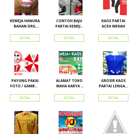
Pasar Senen
KEMEJA HANURA
CONTOH BAJU
KAOS PARTAI
BAHAN DRIL
PARTAI KEMEJA
ACEH MERAH
ATRIBUT PARTAI
PARTAI DAN
HANURA
SEMUA ATRIBUT
DETAIL
DETAIL
DETAIL
PARTAI
PAYUNG PAKAI
ALAMAT TOKO
GROSIR KAOS
FOTO / GAMBAR
MAHA KARYA /
PARTAI LENGAN
UNTUK
HARAPAN
PANJANG
KAMPANYE,
PERDANA 411
MURAH
DETAIL
DETAIL
DETAIL
PARTAI DAN
LACOSTE SEMUA
PILKADA
PARTAI READY
STOK