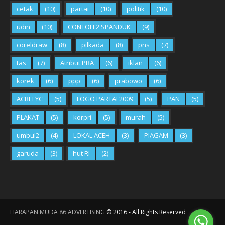
cetak
(10)
partai
(10)
politik
(10)
udin
(10)
CONTOH 2 SPANDUK
(9)
coreldraw
(8)
pilkada
(8)
pns
(7)
tas
(7)
Atribut PRA
(6)
iklan
(6)
korek
(6)
ppp
(6)
prabowo
(6)
ACRELYC
(5)
LOGO PARTAI 2009
(5)
PAN
(5)
PLAKAT
(5)
korpri
(5)
murah
(5)
umbul2
(4)
LOKAL ACEH
(3)
PIAGAM
(3)
garuda
(3)
hut RI
(2)
HARAPAN MUDA 86 ADVERTISING
©
2016
- All Rights Reserved