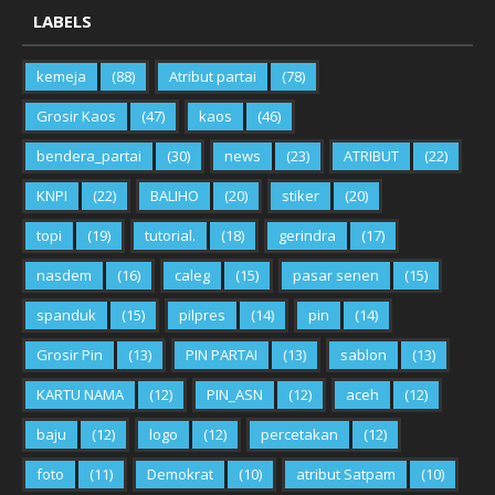
LABELS
kemeja
(88)
Atribut partai
(78)
Grosir Kaos
(47)
kaos
(46)
bendera_partai
(30)
news
(23)
ATRIBUT
(22)
KNPI
(22)
BALIHO
(20)
stiker
(20)
topi
(19)
tutorial.
(18)
gerindra
(17)
nasdem
(16)
caleg
(15)
pasar senen
(15)
spanduk
(15)
pilpres
(14)
pin
(14)
Grosir Pin
(13)
PIN PARTAI
(13)
sablon
(13)
KARTU NAMA
(12)
PIN_ASN
(12)
aceh
(12)
baju
(12)
logo
(12)
percetakan
(12)
foto
(11)
Demokrat
(10)
atribut Satpam
(10)