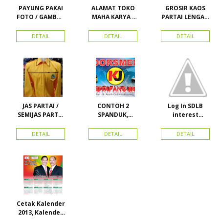
PAYUNG PAKAI
ALAMAT TOKO
GROSIR KAOS
FOTO / GAMBAR
MAHA KARYA /
PARTAI LENGAN
UNTUK
HARAPAN
PANJANG
KAMPANYE,
PERDANA 411
MURAH
DETAIL
DETAIL
DETAIL
PARTAI DAN
LACOSTE SEMUA
PILKADA
PARTAI READY
STOK
JAS PARTAI /
CONTOH 2
Log In SDLB
SEMIJAS PARTAI
SPANDUK,
interest
DAN ORMAS
BALIHO &
Descending
KARTU NAMA
DETAIL
DETAIL
DETAIL
Cetak Kalender
2013, Kalender