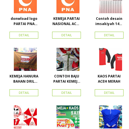
donwload logo
KEMEJA PARTAI
Contoh desain
PARTAI PNA
NASIONAL ACEH
imsakiyah 1434
(partai
(PNA), Kemeja
H dan Harga
nasional aceh)
PKPI, dan
cetak
DETAIL
DETAIL
DETAIL
Vector
Kemeja
imsakiyah di
Nasdem
Toko Maha
Karya Online
Advertising
Pasar Senen
KEMEJA HANURA
CONTOH BAJU
KAOS PARTAI
BAHAN DRIL
PARTAI KEMEJA
ACEH MERAH
ATRIBUT PARTAI
PARTAI DAN
HANURA
SEMUA ATRIBUT
DETAIL
DETAIL
DETAIL
PARTAI