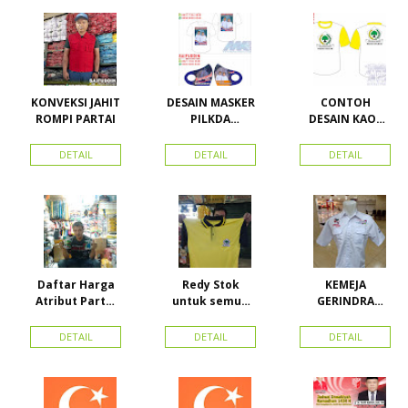
KONVEKSI JAHIT
DESAIN MASKER
CONTOH
ROMPI PARTAI
PILKDA
DESAIN KAOS
WOWANII /
PARTAI GOLKAR
Calon Bupati &
BAHAN PE
DETAIL
DETAIL
DETAIL
Wakil Bupati
DOUBLE
Konawe
Kepulauan
Daftar Harga
Redy Stok
KEMEJA
Atribut Partai
untuk semua
GERINDRA
dan konveksi di
partai, Kaos
BAHAN KATUN +
Toko Maha
Kerah Bahan PE
BORDIR DAN
DETAIL
DETAIL
DETAIL
Karya Online
Dobel Rp.
TOPI BAHAN
Advertising
25.000/pcs
LAKEN
Proyek Senen
Jakarta Pusat