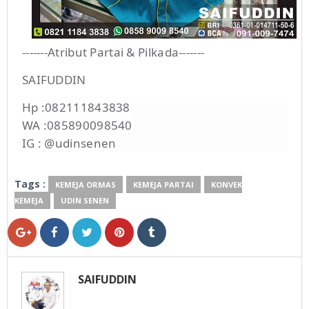
-------Atribut Partai & Pilkada-------
SAIFUDDIN
Hp :082111843838
WA :085890098540
IG : @udinsenen
Tags :
KEMEJA ORMAS
KEMEJA PARTAI
KONVEK
KEMEJA
UDIN SENEN
SAIFUDDIN