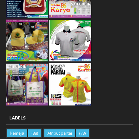
LABELS
kemeja
(88)
Atribut partai
(78)