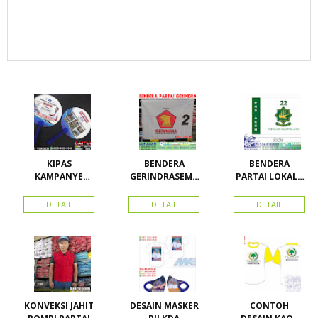
KIPAS
BENDERA
BENDERA
KAMPANYE
GERINDRASEMU
PARTAI LOKAL /
CALEG
A UKURAN
PARTAI PAS
ACEH
DETAIL
DETAIL
DETAIL
KONVEKSI JAHIT
DESAIN MASKER
CONTOH