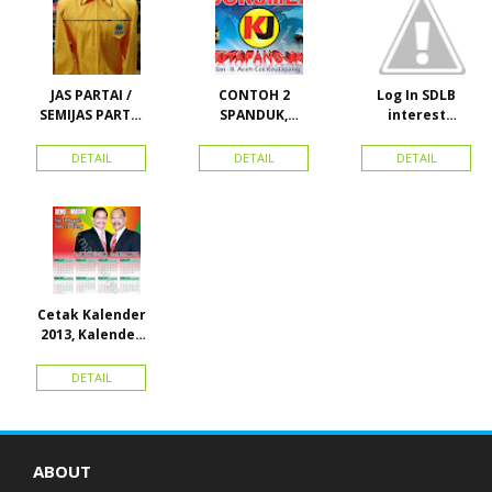
JAS PARTAI /
CONTOH 2
Log In SDLB
SEMIJAS PARTAI
SPANDUK,
interest
DAN ORMAS
BALIHO &
Descending
KARTU NAMA
DETAIL
DETAIL
DETAIL
Cetak Kalender
2013, Kalender
2014, Kalender
2015 dan
DETAIL
atribut partai
ABOUT