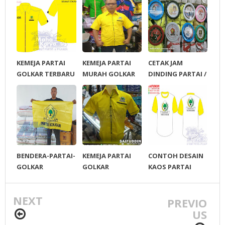
KEMEJA PARTAI
KEMEJA PARTAI
CETAK JAM
GOLKAR TERBARU
MURAH GOLKAR
DINDING PARTAI /
CALEG / ORMAS /
PERUSAHAAN
BENDERA-PARTAI-
KEMEJA PARTAI
CONTOH DESAIN
GOLKAR
GOLKAR
KAOS PARTAI
GOLKAR BAHAN
PE DOUBLE
NEXT
PREVIO
US