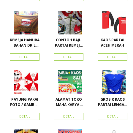
Vector
Kemeja
imsakiyah di
Nasdem
Toko Maha
Karya Online
Advertising
Pasar Senen
KEMEJA HANURA
CONTOH BAJU
KAOS PARTAI
BAHAN DRIL
PARTAI KEMEJA
ACEH MERAH
ATRIBUT PARTAI
PARTAI DAN
HANURA
SEMUA ATRIBUT
DETAIL
DETAIL
DETAIL
PARTAI
PAYUNG PAKAI
ALAMAT TOKO
GROSIR KAOS
FOTO / GAMBAR
MAHA KARYA /
PARTAI LENGAN
UNTUK
HARAPAN
PANJANG
KAMPANYE,
PERDANA 411
MURAH
DETAIL
DETAIL
DETAIL
PARTAI DAN
LACOSTE SEMUA
PILKADA
PARTAI READY
STOK