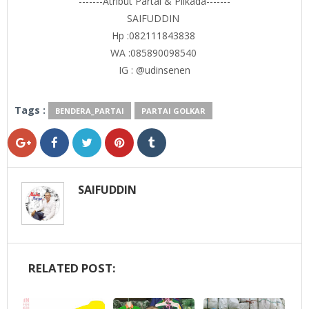
-------Atribut Partai & Pilkada-------
SAIFUDDIN
Hp :082111843838
WA :085890098540
IG : @udinsenen
Tags :
BENDERA_PARTAI
PARTAI GOLKAR
SAIFUDDIN
RELATED POST: