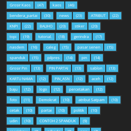
Grosir Kaos
(47)
kaos
(46)
bendera_partai
(30)
news
(23)
ATRIBUT
(22)
KNPI
(22)
BALIHO
(20)
stiker
(20)
topi
(19)
tutorial.
(18)
gerindra
(17)
nasdem
(16)
caleg
(15)
pasar senen
(15)
spanduk
(15)
pilpres
(14)
pin
(14)
Grosir Pin
(13)
PIN PARTAI
(13)
sablon
(13)
KARTU NAMA
(12)
PIN_ASN
(12)
aceh
(12)
baju
(12)
logo
(12)
percetakan
(12)
foto
(11)
Demokrat
(10)
atribut Satpam
(10)
cetak
(10)
partai
(10)
politik
(10)
udin
(10)
CONTOH 2 SPANDUK
(9)