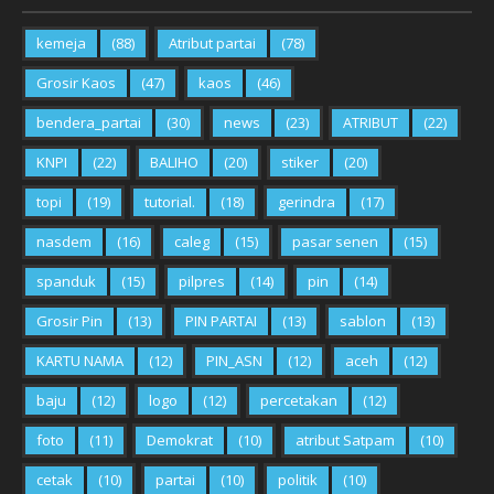
kemeja
(88)
Atribut partai
(78)
Grosir Kaos
(47)
kaos
(46)
bendera_partai
(30)
news
(23)
ATRIBUT
(22)
KNPI
(22)
BALIHO
(20)
stiker
(20)
topi
(19)
tutorial.
(18)
gerindra
(17)
nasdem
(16)
caleg
(15)
pasar senen
(15)
spanduk
(15)
pilpres
(14)
pin
(14)
Grosir Pin
(13)
PIN PARTAI
(13)
sablon
(13)
KARTU NAMA
(12)
PIN_ASN
(12)
aceh
(12)
baju
(12)
logo
(12)
percetakan
(12)
foto
(11)
Demokrat
(10)
atribut Satpam
(10)
cetak
(10)
partai
(10)
politik
(10)