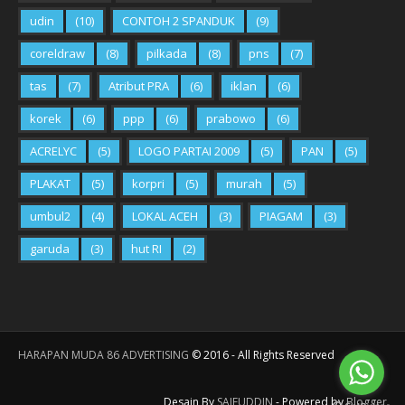
udin
(10)
CONTOH 2 SPANDUK
(9)
coreldraw
(8)
pilkada
(8)
pns
(7)
tas
(7)
Atribut PRA
(6)
iklan
(6)
korek
(6)
ppp
(6)
prabowo
(6)
ACRELYC
(5)
LOGO PARTAI 2009
(5)
PAN
(5)
PLAKAT
(5)
korpri
(5)
murah
(5)
umbul2
(4)
LOKAL ACEH
(3)
PIAGAM
(3)
garuda
(3)
hut RI
(2)
HARAPAN MUDA 86 ADVERTISING
©
2016
- All Rights Reserved
Desain By
SAIFUDDIN
- Powered by
Blogger