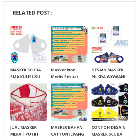
RELATED POST:
MASKER SCUBA
Masker Non
DESAIN MASKER
SMA KULISUSU
Medis Sesuai
PILKDA WOWANII
Dengan Anjuran
/ Calon Bupati &
Pemerintah
Wakil Bupati
Konawe
Kepulauan
JUAL MASKER
MASKER BAHAN
CONTOH DESAIN
MERAH PUTIH
CATTON JEPANG
MASKER SCUBA