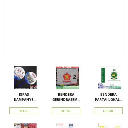
KIPAS
BENDERA
BENDERA
KAMPANYE
GERINDRASEMU
PARTAI LOKAL /
CALEG
A UKURAN
PARTAI PAS
ACEH
DETAIL
DETAIL
DETAIL