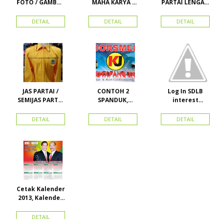
FOTO / GAMBAR
MAHA KARYA /
PARTAI LENGAN
UNTUK
HARAPAN
PANJANG
KAMPANYE,
PERDANA 411
MURAH
DETAIL
DETAIL
DETAIL
PARTAI DAN
LACOSTE SEMUA
PILKADA
PARTAI READY
STOK
JAS PARTAI /
CONTOH 2
Log In SDLB
SEMIJAS PARTAI
SPANDUK,
interest
DAN ORMAS
BALIHO &
Descending
KARTU NAMA
DETAIL
DETAIL
DETAIL
Cetak Kalender
2013, Kalender
2014, Kalender
2015 dan
DETAIL