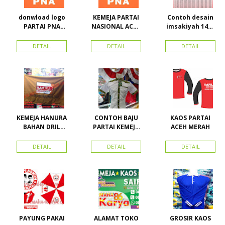
donwload logo
KEMEJA PARTAI
Contoh desain
PARTAI PNA
NASIONAL ACEH
imsakiyah 1434
(partai
(PNA), Kemeja
H dan Harga
nasional aceh)
PKPI, dan
cetak
DETAIL
DETAIL
DETAIL
Vector
Kemeja
imsakiyah di
Nasdem
Toko Maha
Karya Online
Advertising
Pasar Senen
KEMEJA HANURA
CONTOH BAJU
KAOS PARTAI
BAHAN DRIL
PARTAI KEMEJA
ACEH MERAH
ATRIBUT PARTAI
PARTAI DAN
HANURA
SEMUA ATRIBUT
DETAIL
DETAIL
DETAIL
PARTAI
PAYUNG PAKAI
ALAMAT TOKO
GROSIR KAOS