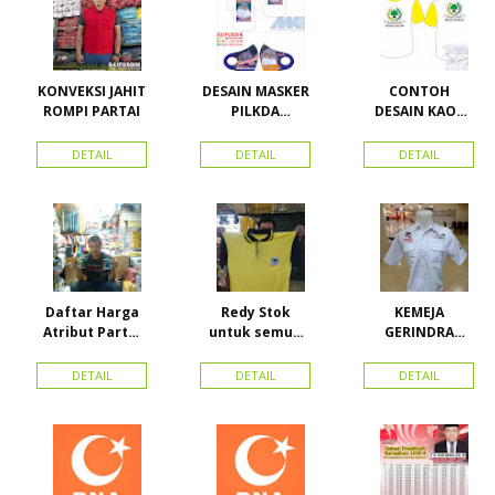
KONVEKSI JAHIT
DESAIN MASKER
CONTOH
ROMPI PARTAI
PILKDA
DESAIN KAOS
WOWANII /
PARTAI GOLKAR
Calon Bupati &
BAHAN PE
DETAIL
DETAIL
DETAIL
Wakil Bupati
DOUBLE
Konawe
Kepulauan
Daftar Harga
Redy Stok
KEMEJA
Atribut Partai
untuk semua
GERINDRA
dan konveksi di
partai, Kaos
BAHAN KATUN +
Toko Maha
Kerah Bahan PE
BORDIR DAN
DETAIL
DETAIL
DETAIL
Karya Online
Dobel Rp.
TOPI BAHAN
Advertising
25.000/pcs
LAKEN
Proyek Senen
Jakarta Pusat