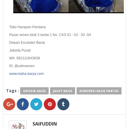
Toko Harapan Perdana
Pasar senen blok 3 lantai 1 No. CKS 01 - 02 - 03 -04
Depan Excalator Barat.
Jakarta Pusat
WA: 082111843838
IG: @udinsenen
www.maha-karya.com
Tags :
GROSIR KAOS
JAHIT KAOS
KONVEKSI KAOS PARTAI
SAIFUDDIN