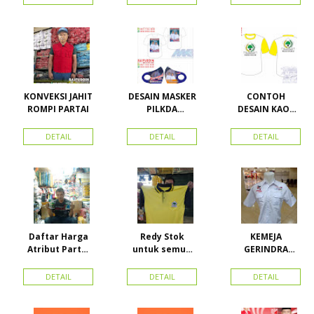
KONVEKSI JAHIT
DESAIN MASKER
CONTOH
ROMPI PARTAI
PILKDA
DESAIN KAOS
WOWANII /
PARTAI GOLKAR
Calon Bupati &
BAHAN PE
DETAIL
DETAIL
DETAIL
Wakil Bupati
DOUBLE
Konawe
Kepulauan
Daftar Harga
Redy Stok
KEMEJA
Atribut Partai
untuk semua
GERINDRA
dan konveksi di
partai, Kaos
BAHAN KATUN +
Toko Maha
Kerah Bahan PE
BORDIR DAN
DETAIL
DETAIL
DETAIL
Karya Online
Dobel Rp.
TOPI BAHAN
Advertising
25.000/pcs
LAKEN
Proyek Senen