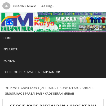
BREAKING NEWS:
Loading...
HOME
PIN PARTAI
KONTAK
OFLINE OFFICE ALAMAT LENGKAP KANTOR
›
›
›
›
Home
Grosir Kaos
JAHIT KAOS
KONVEKSI KAOS PARTAI
GROSIR KAOS PARTAI PAN / KAOS KERAH MURAH
GROSIR KAOS PARTAI PAN / KAOS KERAH