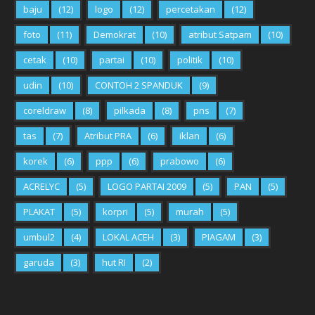
baju
(12)
logo
(12)
percetakan
(12)
foto
(11)
Demokrat
(10)
atribut Satpam
(10)
cetak
(10)
partai
(10)
politik
(10)
udin
(10)
CONTOH 2 SPANDUK
(9)
coreldraw
(8)
pilkada
(8)
pns
(7)
tas
(7)
Atribut PRA
(6)
iklan
(6)
korek
(6)
ppp
(6)
prabowo
(6)
ACRELYC
(5)
LOGO PARTAI 2009
(5)
PAN
(5)
PLAKAT
(5)
korpri
(5)
murah
(5)
umbul2
(4)
LOKAL ACEH
(3)
PIAGAM
(3)
garuda
(3)
hut RI
(2)