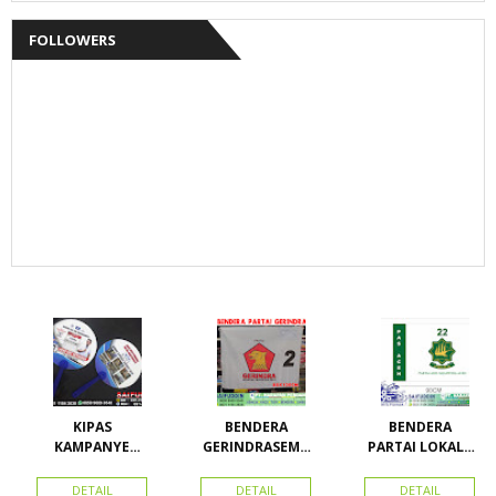
FOLLOWERS
KIPAS
BENDERA
BENDERA
KAMPANYE
GERINDRASEMU
PARTAI LOKAL /
CALEG
A UKURAN
PARTAI PAS
ACEH
DETAIL
DETAIL
DETAIL