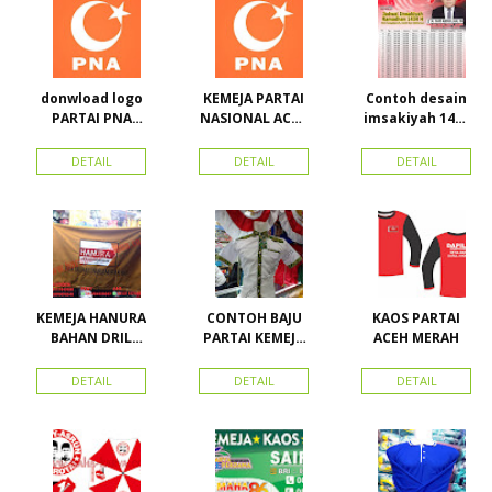
Jakarta Pusat
donwload logo
KEMEJA PARTAI
Contoh desain
PARTAI PNA
NASIONAL ACEH
imsakiyah 1434
(partai
(PNA), Kemeja
H dan Harga
nasional aceh)
PKPI, dan
cetak
DETAIL
DETAIL
DETAIL
Vector
Kemeja
imsakiyah di
Nasdem
Toko Maha
Karya Online
Advertising
Pasar Senen
KEMEJA HANURA
CONTOH BAJU
KAOS PARTAI
BAHAN DRIL
PARTAI KEMEJA
ACEH MERAH
ATRIBUT PARTAI
PARTAI DAN
HANURA
SEMUA ATRIBUT
DETAIL
DETAIL
DETAIL
PARTAI