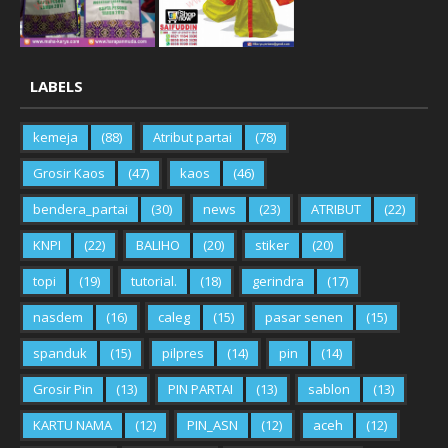
LABELS
kemeja
(88)
Atribut partai
(78)
Grosir Kaos
(47)
kaos
(46)
bendera_partai
(30)
news
(23)
ATRIBUT
(22)
KNPI
(22)
BALIHO
(20)
stiker
(20)
topi
(19)
tutorial.
(18)
gerindra
(17)
nasdem
(16)
caleg
(15)
pasar senen
(15)
spanduk
(15)
pilpres
(14)
pin
(14)
Grosir Pin
(13)
PIN PARTAI
(13)
sablon
(13)
KARTU NAMA
(12)
PIN_ASN
(12)
aceh
(12)