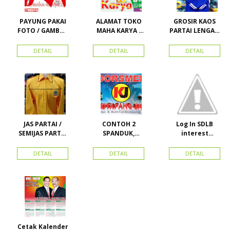
PAYUNG PAKAI
ALAMAT TOKO
GROSIR KAOS
FOTO / GAMBAR
MAHA KARYA /
PARTAI LENGAN
UNTUK
HARAPAN
PANJANG
KAMPANYE,
PERDANA 411
MURAH
DETAIL
DETAIL
DETAIL
PARTAI DAN
LACOSTE SEMUA
PILKADA
PARTAI READY
STOK
JAS PARTAI /
CONTOH 2
Log In SDLB
SEMIJAS PARTAI
SPANDUK,
interest
DAN ORMAS
BALIHO &
Descending
KARTU NAMA
DETAIL
DETAIL
DETAIL
Cetak Kalender