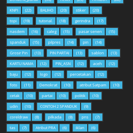
KNPI
(22)
BALIHO
(20)
stiker
(20)
topi
(19)
tutorial.
(18)
gerindra
(17)
nasdem
(16)
caleg
(15)
pasar senen
(15)
spanduk
(15)
pilpres
(14)
pin
(14)
Grosir Pin
(13)
PIN PARTAI
(13)
sablon
(13)
KARTU NAMA
(12)
PIN_ASN
(12)
aceh
(12)
baju
(12)
logo
(12)
percetakan
(12)
foto
(11)
Demokrat
(10)
atribut Satpam
(10)
cetak
(10)
partai
(10)
politik
(10)
udin
(10)
CONTOH 2 SPANDUK
(9)
coreldraw
(8)
pilkada
(8)
pns
(7)
tas
(7)
Atribut PRA
(6)
iklan
(6)