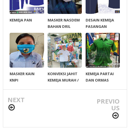
KEMEJA PAN
MASKER NASDEM
DESAIN KEMEJA
BAHAN DRIL
PASANGAN
SABLON
CALON PILKADA
PESISIR SELATAN
MASKER KAIN
KONVEKSI JAHIT
KEMEJA PARTAI
KNPI
KEMEJA MURAH /
DAN ORMAS
PARTAI / ORMAS /
LSM / LBH / FOPI
NEXT
ACEH
PREVIO
US