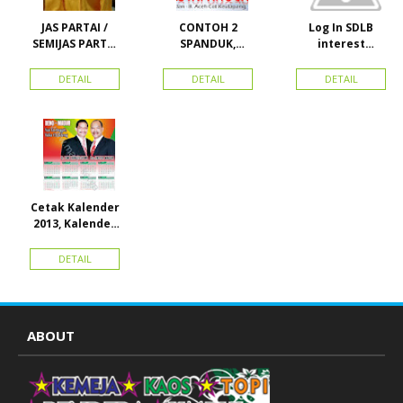
JAS PARTAI /
CONTOH 2
Log In SDLB
SEMIJAS PARTAI
SPANDUK,
interest
DAN ORMAS
BALIHO &
Descending
KARTU NAMA
DETAIL
DETAIL
DETAIL
Cetak Kalender
2013, Kalender
2014, Kalender
2015 dan
DETAIL
atribut partai
ABOUT