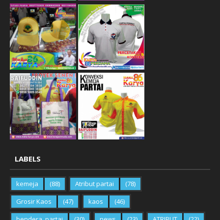
LABELS
kemeja
(88)
Atribut partai
(78)
Grosir Kaos
(47)
kaos
(46)
bendera_partai
(30)
news
(23)
ATRIBUT
(22)