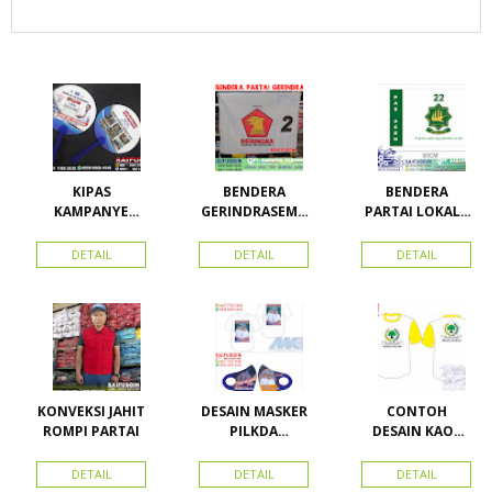
KIPAS
BENDERA
BENDERA
KAMPANYE
GERINDRASEMU
PARTAI LOKAL /
CALEG
A UKURAN
PARTAI PAS
ACEH
DETAIL
DETAIL
DETAIL
KONVEKSI JAHIT
DESAIN MASKER
CONTOH
ROMPI PARTAI
PILKDA
DESAIN KAOS
WOWANII /
PARTAI GOLKAR
Calon Bupati &
BAHAN PE
DETAIL
DETAIL
DETAIL
Wakil Bupati
DOUBLE