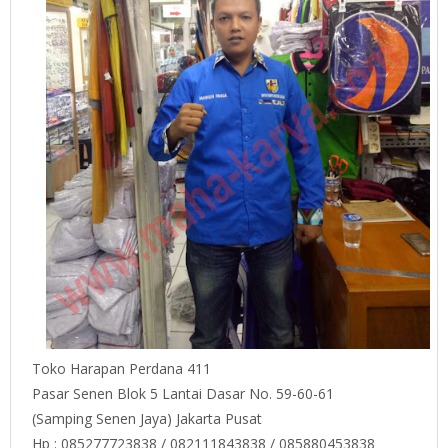
Toko Harapan Perdana 411
Pasar Senen Blok 5 Lantai Dasar No. 59-60-61
(Samping Senen Jaya) Jakarta Pusat
Hp : 085277723838 / 082111843838 / 085880453838