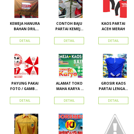
Advertising
Pasar Senen
KEMEJA HANURA
CONTOH BAJU
KAOS PARTAI
BAHAN DRIL
PARTAI KEMEJA
ACEH MERAH
ATRIBUT PARTAI
PARTAI DAN
HANURA
SEMUA ATRIBUT
DETAIL
DETAIL
DETAIL
PARTAI
PAYUNG PAKAI
ALAMAT TOKO
GROSIR KAOS
FOTO / GAMBAR
MAHA KARYA /
PARTAI LENGAN
UNTUK
HARAPAN
PANJANG
KAMPANYE,
PERDANA 411
MURAH
DETAIL
DETAIL
DETAIL
PARTAI DAN
LACOSTE SEMUA
PILKADA
PARTAI READY
STOK