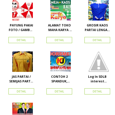
PAYUNG PAKAI
ALAMAT TOKO
GROSIR KAOS
FOTO / GAMBAR
MAHA KARYA /
PARTAI LENGAN
UNTUK
HARAPAN
PANJANG
KAMPANYE,
PERDANA 411
MURAH
DETAIL
DETAIL
DETAIL
PARTAI DAN
LACOSTE SEMUA
PILKADA
PARTAI READY
STOK
JAS PARTAI /
CONTOH 2
Log In SDLB
SEMIJAS PARTAI
SPANDUK,
interest
DAN ORMAS
BALIHO &
Descending
KARTU NAMA
DETAIL
DETAIL
DETAIL