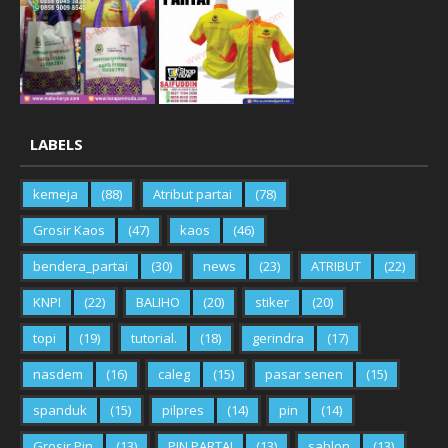
LABELS
kemeja
(88)
Atribut partai
(78)
Grosir Kaos
(47)
kaos
(46)
bendera_partai
(30)
news
(23)
ATRIBUT
(22)
KNPI
(22)
BALIHO
(20)
stiker
(20)
topi
(19)
tutorial.
(18)
gerindra
(17)
nasdem
(16)
caleg
(15)
pasar senen
(15)
spanduk
(15)
pilpres
(14)
pin
(14)
Grosir Pin
(13)
PIN PARTAI
(13)
sablon
(13)