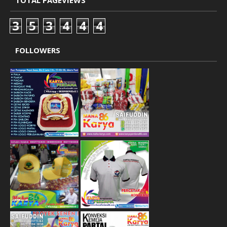
TOTAL PAGEVIEWS
3
5
3
4
4
4
FOLLOWERS