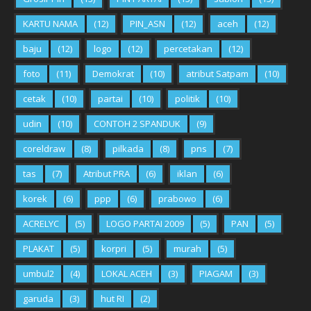
KARTU NAMA
(12)
PIN_ASN
(12)
aceh
(12)
baju
(12)
logo
(12)
percetakan
(12)
foto
(11)
Demokrat
(10)
atribut Satpam
(10)
cetak
(10)
partai
(10)
politik
(10)
udin
(10)
CONTOH 2 SPANDUK
(9)
coreldraw
(8)
pilkada
(8)
pns
(7)
tas
(7)
Atribut PRA
(6)
iklan
(6)
korek
(6)
ppp
(6)
prabowo
(6)
ACRELYC
(5)
LOGO PARTAI 2009
(5)
PAN
(5)
PLAKAT
(5)
korpri
(5)
murah
(5)
umbul2
(4)
LOKAL ACEH
(3)
PIAGAM
(3)
garuda
(3)
hut RI
(2)