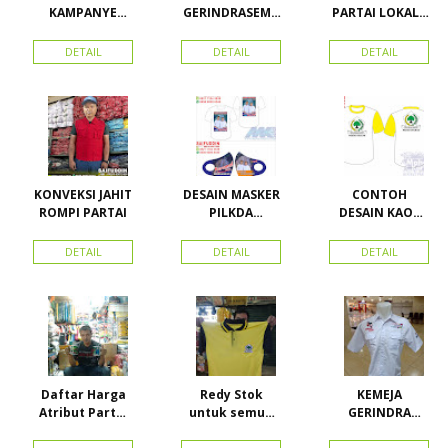
KAMPANYE
GERINDRASEMU
PARTAI LOKAL /
CALEG
A UKURAN
PARTAI PAS
ACEH
DETAIL
DETAIL
DETAIL
KONVEKSI JAHIT
DESAIN MASKER
CONTOH
ROMPI PARTAI
PILKDA
DESAIN KAOS
WOWANII /
PARTAI GOLKAR
Calon Bupati &
BAHAN PE
DETAIL
DETAIL
DETAIL
Wakil Bupati
DOUBLE
Konawe
Kepulauan
Daftar Harga
Redy Stok
KEMEJA
Atribut Partai
untuk semua
GERINDRA
dan konveksi di
partai, Kaos
BAHAN KATUN +