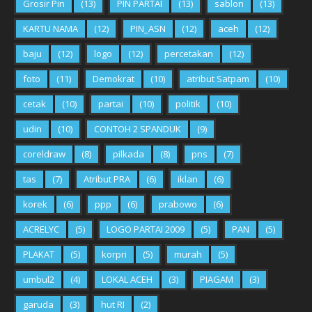
Grosir Pin
(13)
PIN PARTAI
(13)
sablon
(13)
KARTU NAMA
(12)
PIN_ASN
(12)
aceh
(12)
baju
(12)
logo
(12)
percetakan
(12)
foto
(11)
Demokrat
(10)
atribut Satpam
(10)
cetak
(10)
partai
(10)
politik
(10)
udin
(10)
CONTOH 2 SPANDUK
(9)
coreldraw
(8)
pilkada
(8)
pns
(7)
tas
(7)
Atribut PRA
(6)
iklan
(6)
korek
(6)
ppp
(6)
prabowo
(6)
ACRELYC
(5)
LOGO PARTAI 2009
(5)
PAN
(5)
PLAKAT
(5)
korpri
(5)
murah
(5)
umbul2
(4)
LOKAL ACEH
(3)
PIAGAM
(3)
garuda
(3)
hut RI
(2)