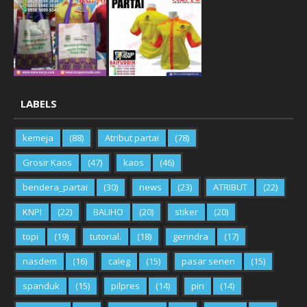
LABELS
kemeja
(88)
Atribut partai
(78)
Grosir Kaos
(47)
kaos
(46)
bendera_partai
(30)
news
(23)
ATRIBUT
(22)
KNPI
(22)
BALIHO
(20)
stiker
(20)
topi
(19)
tutorial.
(18)
gerindra
(17)
nasdem
(16)
caleg
(15)
pasar senen
(15)
spanduk
(15)
pilpres
(14)
pin
(14)