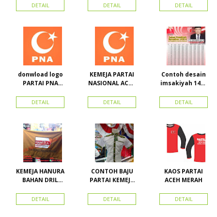
Toko Maha
Kerah Bahan PE
BORDIR DAN
DETAIL
DETAIL
DETAIL
Karya Online
Dobel Rp.
TOPI BAHAN
Advertising
25.000/pcs
LAKEN
Proyek Senen
Jakarta Pusat
donwload logo
KEMEJA PARTAI
Contoh desain
PARTAI PNA
NASIONAL ACEH
imsakiyah 1434
(partai
(PNA), Kemeja
H dan Harga
nasional aceh)
PKPI, dan
cetak
DETAIL
DETAIL
DETAIL
Vector
Kemeja
imsakiyah di
Nasdem
Toko Maha
Karya Online
Advertising
Pasar Senen
KEMEJA HANURA
CONTOH BAJU
KAOS PARTAI
BAHAN DRIL
PARTAI KEMEJA
ACEH MERAH
ATRIBUT PARTAI
PARTAI DAN
HANURA
SEMUA ATRIBUT
DETAIL
DETAIL
DETAIL
PARTAI