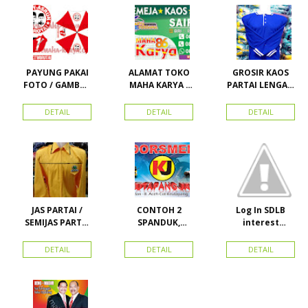
PAYUNG PAKAI
ALAMAT TOKO
GROSIR KAOS
FOTO / GAMBAR
MAHA KARYA /
PARTAI LENGAN
UNTUK
HARAPAN
PANJANG
KAMPANYE,
PERDANA 411
MURAH
DETAIL
DETAIL
DETAIL
PARTAI DAN
LACOSTE SEMUA
PILKADA
PARTAI READY
STOK
JAS PARTAI /
CONTOH 2
Log In SDLB
SEMIJAS PARTAI
SPANDUK,
interest
DAN ORMAS
BALIHO &
Descending
KARTU NAMA
DETAIL
DETAIL
DETAIL