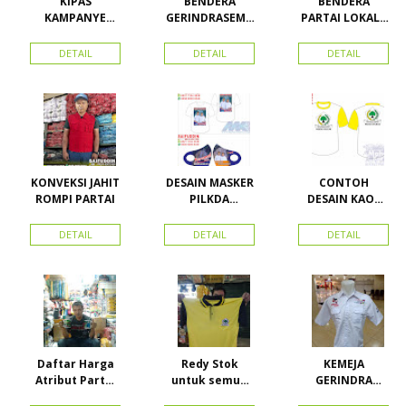
KIPAS
BENDERA
BENDERA
KAMPANYE
GERINDRASEMU
PARTAI LOKAL /
CALEG
A UKURAN
PARTAI PAS
ACEH
DETAIL
DETAIL
DETAIL
KONVEKSI JAHIT
DESAIN MASKER
CONTOH
ROMPI PARTAI
PILKDA
DESAIN KAOS
WOWANII /
PARTAI GOLKAR
Calon Bupati &
BAHAN PE
DETAIL
DETAIL
DETAIL
Wakil Bupati
DOUBLE
Konawe
Kepulauan
Daftar Harga
Redy Stok
KEMEJA
Atribut Partai
untuk semua
GERINDRA
dan konveksi di
partai, Kaos
BAHAN KATUN +