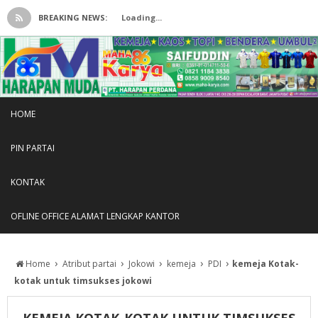
BREAKING NEWS:
Loading...
HOME
PIN PARTAI
KONTAK
OFLINE OFFICE ALAMAT LENGKAP KANTOR
›
›
›
›
›
Home
Atribut partai
Jokowi
kemeja
PDI
kemeja Kotak-
kotak untuk timsukses jokowi
KEMEJA KOTAK-KOTAK UNTUK TIMSUKSES