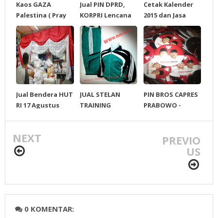
Kaos GAZA
Jual PIN DPRD,
Cetak Kalender
Palestina ( Pray
KORPRI Lencana
2015 dan Jasa
For GAZA)
dan Nama Dada
Desain Kalender
(NameTag)
2015
Jual Bendera HUT
JUAL STELAN
PIN BROS CAPRES
RI 17 Agustus
TRAINING
PRABOWO -
OLAHRAGA
HATTA 2000/PCS
NEXT
PREVIO
US
0 KOMENTAR: