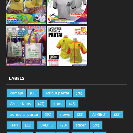
LABELS
kemeja
(88)
Atribut partai
(78)
Grosir Kaos
(47)
kaos
(46)
bendera_partai
(30)
news
(23)
ATRIBUT
(22)
KNPI
(22)
BALIHO
(20)
stiker
(20)