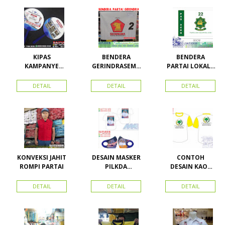
KIPAS
BENDERA
BENDERA
KAMPANYE
GERINDRASEMU
PARTAI LOKAL /
CALEG
A UKURAN
PARTAI PAS
ACEH
DETAIL
DETAIL
DETAIL
KONVEKSI JAHIT
DESAIN MASKER
CONTOH
ROMPI PARTAI
PILKDA
DESAIN KAOS
WOWANII /
PARTAI GOLKAR
Calon Bupati &
BAHAN PE
DETAIL
DETAIL
DETAIL
Wakil Bupati
DOUBLE
Konawe
Kepulauan