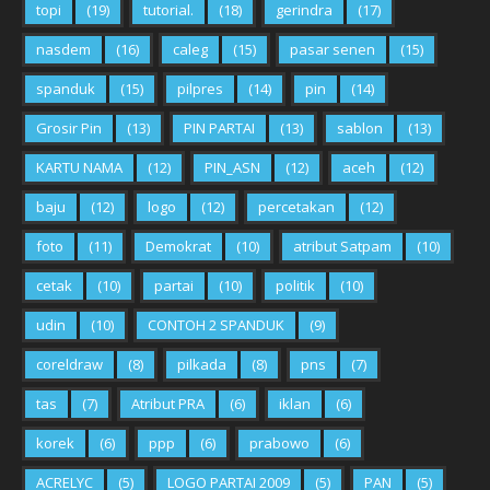
topi
(19)
tutorial.
(18)
gerindra
(17)
nasdem
(16)
caleg
(15)
pasar senen
(15)
spanduk
(15)
pilpres
(14)
pin
(14)
Grosir Pin
(13)
PIN PARTAI
(13)
sablon
(13)
KARTU NAMA
(12)
PIN_ASN
(12)
aceh
(12)
baju
(12)
logo
(12)
percetakan
(12)
foto
(11)
Demokrat
(10)
atribut Satpam
(10)
cetak
(10)
partai
(10)
politik
(10)
udin
(10)
CONTOH 2 SPANDUK
(9)
coreldraw
(8)
pilkada
(8)
pns
(7)
tas
(7)
Atribut PRA
(6)
iklan
(6)
korek
(6)
ppp
(6)
prabowo
(6)
ACRELYC
(5)
LOGO PARTAI 2009
(5)
PAN
(5)