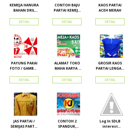
KEMEJA HANURA
CONTOH BAJU
KAOS PARTAI
BAHAN DRIL
PARTAI KEMEJA
ACEH MERAH
ATRIBUT PARTAI
PARTAI DAN
HANURA
SEMUA ATRIBUT
DETAIL
DETAIL
DETAIL
PARTAI
PAYUNG PAKAI
ALAMAT TOKO
GROSIR KAOS
FOTO / GAMBAR
MAHA KARYA /
PARTAI LENGAN
UNTUK
HARAPAN
PANJANG
KAMPANYE,
PERDANA 411
MURAH
DETAIL
DETAIL
DETAIL
PARTAI DAN
LACOSTE SEMUA
PILKADA
PARTAI READY
STOK
JAS PARTAI /
CONTOH 2
Log In SDLB
SEMIJAS PARTAI
SPANDUK,
interest