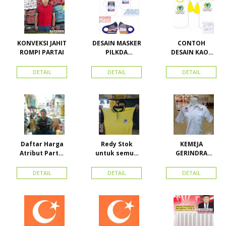
KONVEKSI JAHIT
DESAIN MASKER
CONTOH
ROMPI PARTAI
PILKDA
DESAIN KAOS
WOWANII /
PARTAI GOLKAR
Calon Bupati &
BAHAN PE
DETAIL
DETAIL
DETAIL
Wakil Bupati
DOUBLE
Konawe
Kepulauan
Daftar Harga
Redy Stok
KEMEJA
Atribut Partai
untuk semua
GERINDRA
dan konveksi di
partai, Kaos
BAHAN KATUN +
Toko Maha
Kerah Bahan PE
BORDIR DAN
DETAIL
DETAIL
DETAIL
Karya Online
Dobel Rp.
TOPI BAHAN
Advertising
25.000/pcs
LAKEN
Proyek Senen
Jakarta Pusat