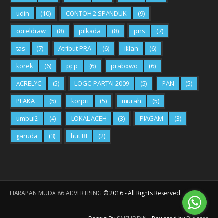
udin
(10)
CONTOH 2 SPANDUK
(9)
coreldraw
(8)
pilkada
(8)
pns
(7)
tas
(7)
Atribut PRA
(6)
iklan
(6)
korek
(6)
ppp
(6)
prabowo
(6)
ACRELYC
(5)
LOGO PARTAI 2009
(5)
PAN
(5)
PLAKAT
(5)
korpri
(5)
murah
(5)
umbul2
(4)
LOKAL ACEH
(3)
PIAGAM
(3)
garuda
(3)
hut RI
(2)
HARAPAN MUDA 86 ADVERTISING
©
2016
- All Rights Reserved