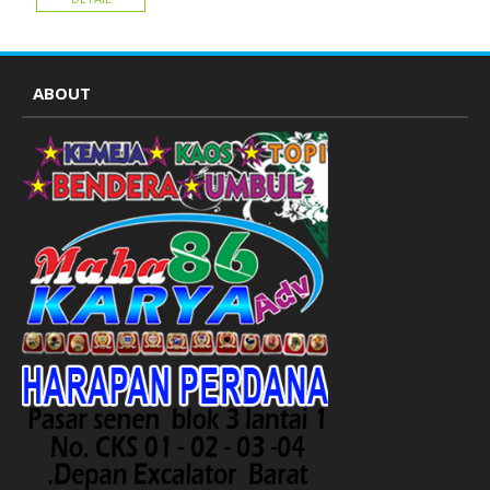
atribut partai
ABOUT