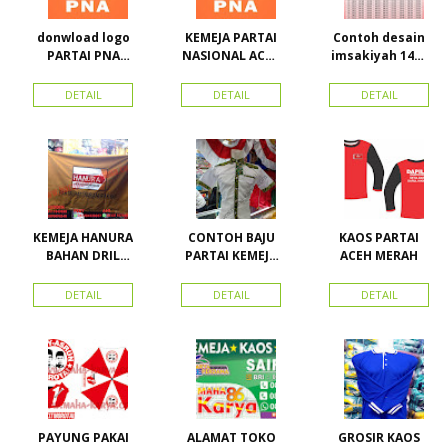
donwload logo
KEMEJA PARTAI
Contoh desain
PARTAI PNA
NASIONAL ACEH
imsakiyah 1434
(partai
(PNA), Kemeja
H dan Harga
nasional aceh)
PKPI, dan
cetak
DETAIL
DETAIL
DETAIL
Vector
Kemeja
imsakiyah di
Nasdem
Toko Maha
Karya Online
Advertising
Pasar Senen
KEMEJA HANURA
CONTOH BAJU
KAOS PARTAI
BAHAN DRIL
PARTAI KEMEJA
ACEH MERAH
ATRIBUT PARTAI
PARTAI DAN
HANURA
SEMUA ATRIBUT
DETAIL
DETAIL
DETAIL
PARTAI
PAYUNG PAKAI
ALAMAT TOKO
GROSIR KAOS