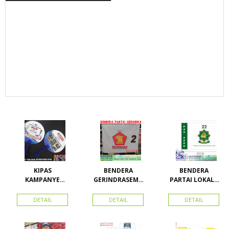
KIPAS
BENDERA
BENDERA
KAMPANYE
GERINDRASEMU
PARTAI LOKAL /
CALEG
A UKURAN
PARTAI PAS
ACEH
DETAIL
DETAIL
DETAIL