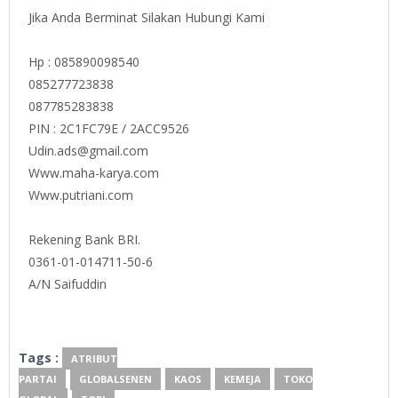
Jika Anda Berminat Silakan Hubungi Kami
Hp : 085890098540
085277723838
087785283838
PIN : 2C1FC79E / 2ACC9526
Udin.ads@gmail.com
Www.maha-karya.com
Www.putriani.com
Rekening Bank BRI.
0361-01-014711-50-6
A/N Saifuddin
Tags :
ATRIBUT
PARTAI
GLOBALSENEN
KAOS
KEMEJA
TOKO