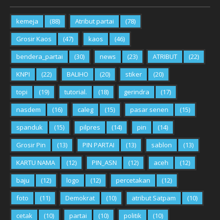
kemeja
(88)
Atribut partai
(78)
Grosir Kaos
(47)
kaos
(46)
bendera_partai
(30)
news
(23)
ATRIBUT
(22)
KNPI
(22)
BALIHO
(20)
stiker
(20)
topi
(19)
tutorial.
(18)
gerindra
(17)
nasdem
(16)
caleg
(15)
pasar senen
(15)
spanduk
(15)
pilpres
(14)
pin
(14)
Grosir Pin
(13)
PIN PARTAI
(13)
sablon
(13)
KARTU NAMA
(12)
PIN_ASN
(12)
aceh
(12)
baju
(12)
logo
(12)
percetakan
(12)
foto
(11)
Demokrat
(10)
atribut Satpam
(10)
cetak
(10)
partai
(10)
politik
(10)