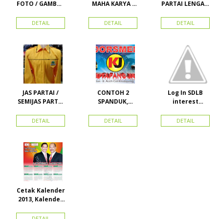
FOTO / GAMBAR
MAHA KARYA /
PARTAI LENGAN
UNTUK
HARAPAN
PANJANG
KAMPANYE,
PERDANA 411
MURAH
DETAIL
DETAIL
DETAIL
PARTAI DAN
LACOSTE SEMUA
PILKADA
PARTAI READY
STOK
JAS PARTAI /
CONTOH 2
Log In SDLB
SEMIJAS PARTAI
SPANDUK,
interest
DAN ORMAS
BALIHO &
Descending
KARTU NAMA
DETAIL
DETAIL
DETAIL
Cetak Kalender
2013, Kalender
2014, Kalender
2015 dan
DETAIL