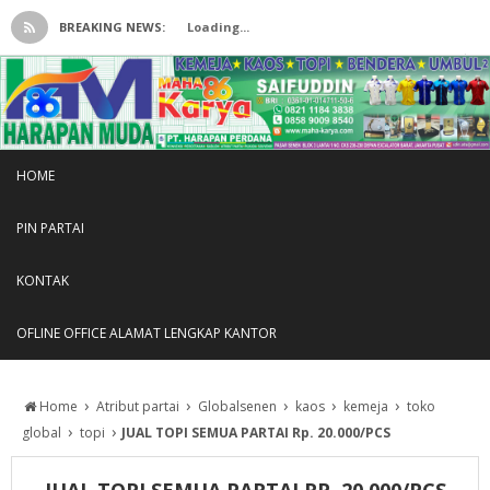
BREAKING NEWS:
Loading...
HOME
PIN PARTAI
KONTAK
OFLINE OFFICE ALAMAT LENGKAP KANTOR
›
›
›
›
›
Home
Atribut partai
Globalsenen
kaos
kemeja
toko
›
›
global
topi
JUAL TOPI SEMUA PARTAI Rp. 20.000/PCS
JUAL TOPI SEMUA PARTAI RP. 20.000/PCS