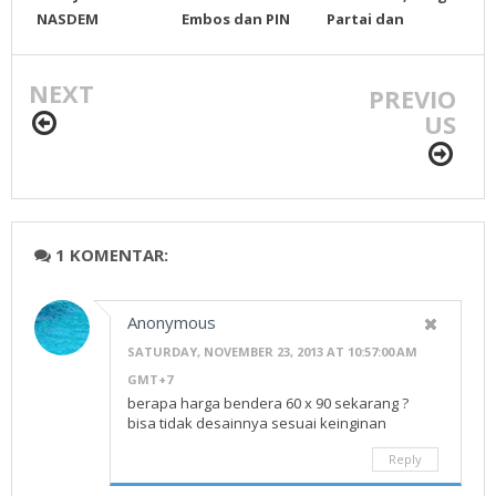
NASDEM
Embos dan PIN
Partai dan
Semua Partai
Gantungan kunci
Mug Juga Ada
Untuk semua
NEXT
partai
PREVIO
US
1 KOMENTAR:
Anonymous
SATURDAY, NOVEMBER 23, 2013 AT 10:57:00 AM
GMT+7
berapa harga bendera 60 x 90 sekarang ?
bisa tidak desainnya sesuai keinginan
Reply