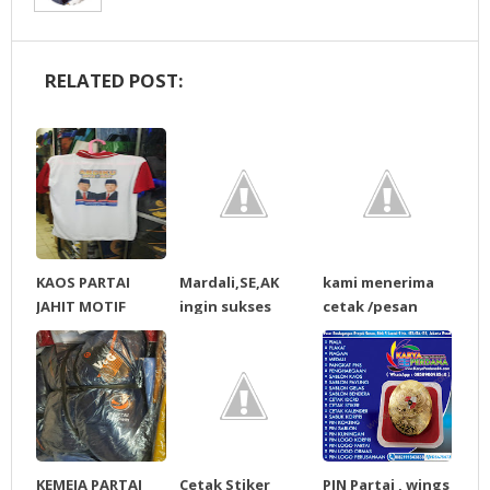
RELATED POST:
KAOS PARTAI
Mardali,SE,AK
kami menerima
JAHIT MOTIF
ingin sukses
cetak /pesan
BAHAN PE DOBEL
bersama
kipas partai
(TC) DAN JEKET
Masyarakat Kota
PARTAI
Banda Aceh
KEMEJA PARTAI
Cetak Stiker
PIN Partai , wings