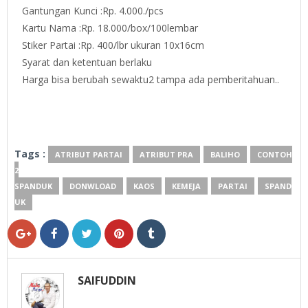
Gantungan Kunci :Rp. 4.000./pcs
Kartu Nama :Rp. 18.000/box/100lembar
Stiker Partai :Rp. 400/lbr ukuran 10x16cm
Syarat dan ketentuan berlaku
Harga bisa berubah sewaktu2 tampa ada pemberitahuan..
Tags :
ATRIBUT PARTAI
ATRIBUT PRA
BALIHO
CONTOH
2
SPANDUK
DONWLOAD
KAOS
KEMEJA
PARTAI
SPAND
UK
SAIFUDDIN