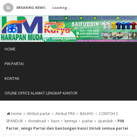
BREAKING NEWS:
Loading...
HOME
PIN PARTAI
KONTAK
OFLINE OFFICE ALAMAT LENGKAP KANTOR
›
›
›
›
Home
Atribut partai
Atribut PRA
BALIHO
CONTOH 2
›
›
›
›
›
›
SPANDUK
donwload
kaos
kemeja
partai
spanduk
PIN
Partai , wings Partai dan Gantungan kunci Untuk semua partai