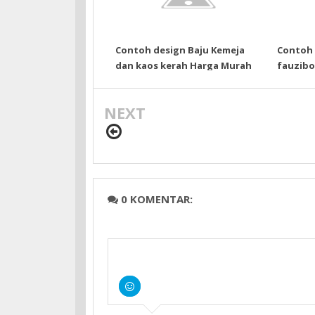
Contoh design Baju Kemeja
Contoh 
dan kaos kerah Harga Murah
fauzibo
Jakarta
NEXT
0 KOMENTAR: