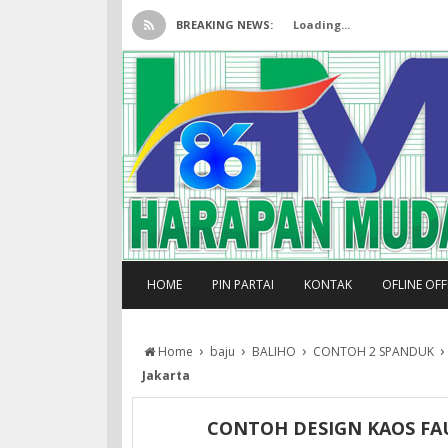
BREAKING NEWS:
Loading...
HOME
PIN PARTAI
KONTAK
OFLINE OF
›
›
›
Home
baju
BALIHO
CONTOH 2 SPANDUK
Jakarta
CONTOH DESIGN KAOS FA