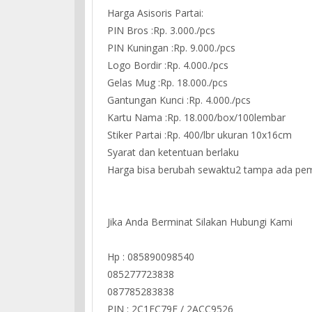
Harga Asisoris Partai:
PIN Bros :Rp. 3.000./pcs
PIN Kuningan :Rp. 9.000./pcs
Logo Bordir :Rp. 4.000./pcs
Gelas Mug :Rp. 18.000./pcs
Gantungan Kunci :Rp. 4.000./pcs
Kartu Nama :Rp. 18.000/box/100lembar
Stiker Partai :Rp. 400/lbr ukuran 10x16cm
Syarat dan ketentuan berlaku
Harga bisa berubah sewaktu2 tampa ada pem
Jika Anda Berminat Silakan Hubungi Kami
Hp : 085890098540
085277723838
087785283838
PIN : 2C1FC79E / 2ACC9526