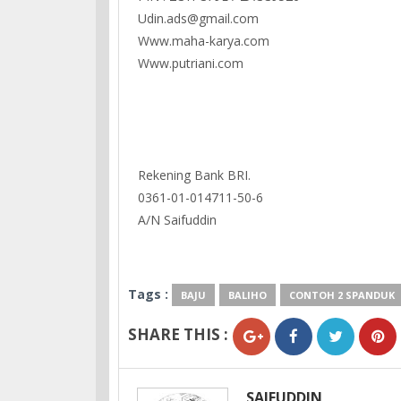
Udin.ads@gmail.com
Www.maha-karya.com
Www.putriani.com
Rekening Bank BRI.
0361-01-014711-50-6
A/N Saifuddin
Tags :
BAJU
BALIHO
CONTOH 2 SPANDUK
SHARE THIS :
SAIFUDDIN