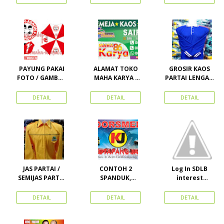
PARTAI
PAYUNG PAKAI
ALAMAT TOKO
GROSIR KAOS
FOTO / GAMBAR
MAHA KARYA /
PARTAI LENGAN
UNTUK
HARAPAN
PANJANG
KAMPANYE,
PERDANA 411
MURAH
DETAIL
DETAIL
DETAIL
PARTAI DAN
LACOSTE SEMUA
PILKADA
PARTAI READY
STOK
JAS PARTAI /
CONTOH 2
Log In SDLB
SEMIJAS PARTAI
SPANDUK,
interest
DAN ORMAS
BALIHO &
Descending
KARTU NAMA
DETAIL
DETAIL
DETAIL