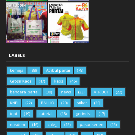
LABELS
kemeja
(88)
Atribut partai
(78)
Grosir Kaos
(47)
kaos
(46)
bendera_partai
(30)
news
(23)
ATRIBUT
(22)
KNPI
(22)
BALIHO
(20)
stiker
(20)
topi
(19)
tutorial.
(18)
gerindra
(17)
nasdem
(16)
caleg
(15)
pasar senen
(15)