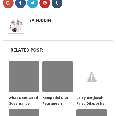
SAIFUDDIN
RELATED POST:
What Does Good
Kompetisi U-21
Caleg Berijazah
Governance
Peusangan
Palsu Dilapor ke
Mean to You?
Kampiun
Polda Aceh