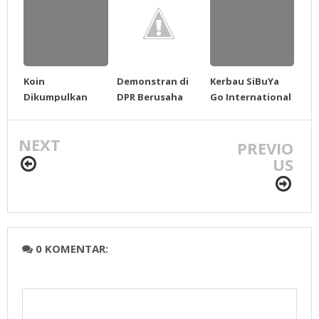
Koin
Demonstran di
Kerbau SiBuYa
Dikumpulkan
DPR Berusaha
Go International
GPRS Sudah
Robohkan Pagar
Lebih Rp 10 Juta *
NEXT
Puluhan Korban
PREVIO
Tsunami Bantah
US
Isu Pemaksaan
0 KOMENTAR: