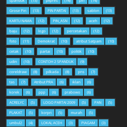
spanduk
(15)
pilpres
(14)
pin
(14)
Grosir Pin
(13)
PIN PARTAI
(13)
sablon
(13)
KARTU NAMA
(12)
PIN_ASN
(12)
aceh
(12)
baju
(12)
logo
(12)
percetakan
(12)
foto
(11)
Demokrat
(10)
atribut Satpam
(10)
cetak
(10)
partai
(10)
politik
(10)
udin
(10)
CONTOH 2 SPANDUK
(9)
coreldraw
(8)
pilkada
(8)
pns
(7)
tas
(7)
Atribut PRA
(6)
iklan
(6)
korek
(6)
ppp
(6)
prabowo
(6)
ACRELYC
(5)
LOGO PARTAI 2009
(5)
PAN
(5)
PLAKAT
(5)
korpri
(5)
murah
(5)
umbul2
(4)
LOKAL ACEH
(3)
PIAGAM
(3)