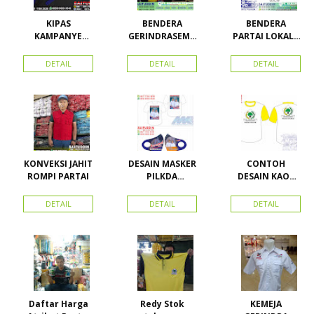
KIPAS
BENDERA
BENDERA
KAMPANYE
GERINDRASEMU
PARTAI LOKAL /
CALEG
A UKURAN
PARTAI PAS
ACEH
DETAIL
DETAIL
DETAIL
KONVEKSI JAHIT
DESAIN MASKER
CONTOH
ROMPI PARTAI
PILKDA
DESAIN KAOS
WOWANII /
PARTAI GOLKAR
Calon Bupati &
BAHAN PE
DETAIL
DETAIL
DETAIL
Wakil Bupati
DOUBLE
Konawe
Kepulauan
Daftar Harga
Redy Stok
KEMEJA