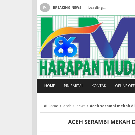
BREAKING NEWS:
Loading...
HOME
PIN PARTAI
KONTAK
OFLINE OF
›
›
›
Home
aceh
news
Aceh serambi mekah di 
ACEH SERAMBI MEKAH DI