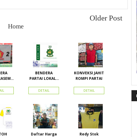
Older Post
Home
ERA
BENDERA
KONVEKSI JAHIT
RASEMU
PARTAI LOKAL /
ROMPI PARTAI
URAN
PARTAI PAS
ACEH
AIL
DETAIL
DETAIL
TOH
Daftar Harga
Redy Stok