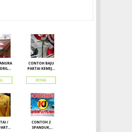
HANURA
CONTOH BAJU
DRIL
PARTAI KEMEJA
PARTAI DAN
RA
SEMUA ATRIBUT
IL
DETAIL
PARTAI
AI /
CONTOH 2
PARTAI
SPANDUK,