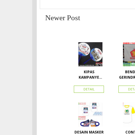
Newer Post
KIPAS
BEND
KAMPANYE
GERIND
CALEG
A UK
DETAIL
DET
DESAIN MASKER
CON