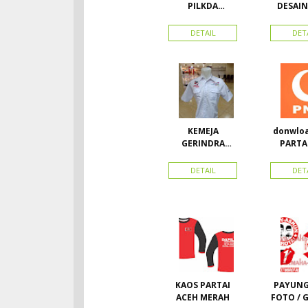
PILKDA
DESAIN
WOWANII /
PARTAI 
Calon Bupati &
BAHA
DETAIL
DET
Wakil Bupati
DOU
Konawe
Kepulauan
KEMEJA
donwloa
GERINDRA
PARTA
BAHAN KATUN +
(par
BORDIR DAN
nasiona
DETAIL
DET
TOPI BAHAN
Vec
LAKEN
KAOS PARTAI
PAYUNG
ACEH MERAH
FOTO / 