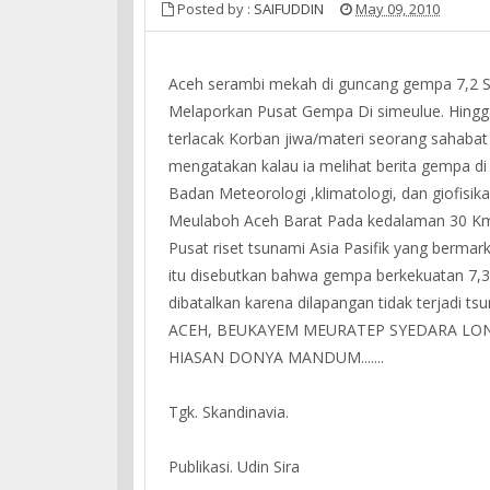
Posted by :
SAIFUDDIN
May 09, 2010
Aceh serambi mekah di guncang gempa 7,2 SR
Melaporkan Pusat Gempa Di simeulue. Hingga 
terlacak Korban jiwa/materi seorang sahabat 
mengatakan kalau ia melihat berita gempa di a
Badan Meteorologi ,klimatologi, dan giofis
Meulaboh Aceh Barat Pada kedalaman 30 Km 
Pusat riset tsunami Asia Pasifik yang bermar
itu disebutkan bahwa gempa berkekuatan 7,3
dibatalkan karena dilapangan tidak terj
ACEH, BEUKAYEM MEURATEP SYEDARA LON
HIASAN DONYA MANDUM.......
Tgk. Skandinavia.
Publikasi. Udin Sira