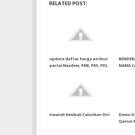
RELATED POST:
update daftar harga atribut
BENDER
partai Nasdem, PKB, PKS, PDI,
NAMA C
Golkar, Gerindra, Demokrat,
225CM
PAN, PPP, Hanura, PDA, PNA,
PA, PBB, PKPI
Irwandi Kembali Calonkan Diri
Demo D
Qanun P