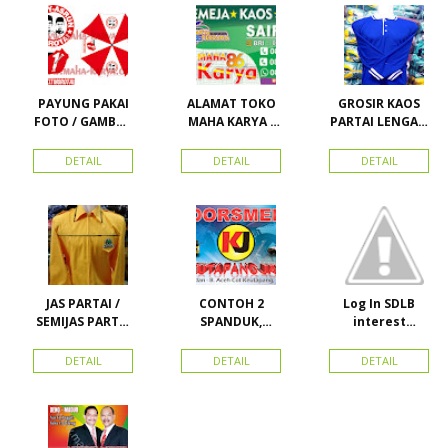
PAYUNG PAKAI
ALAMAT TOKO
GROSIR KAOS
FOTO / GAMBAR
MAHA KARYA /
PARTAI LENGAN
UNTUK
HARAPAN
PANJANG
KAMPANYE,
PERDANA 411
MURAH
DETAIL
DETAIL
DETAIL
PARTAI DAN
LACOSTE SEMUA
PILKADA
PARTAI READY
STOK
JAS PARTAI /
CONTOH 2
Log In SDLB
SEMIJAS PARTAI
SPANDUK,
interest
DAN ORMAS
BALIHO &
Descending
KARTU NAMA
DETAIL
DETAIL
DETAIL