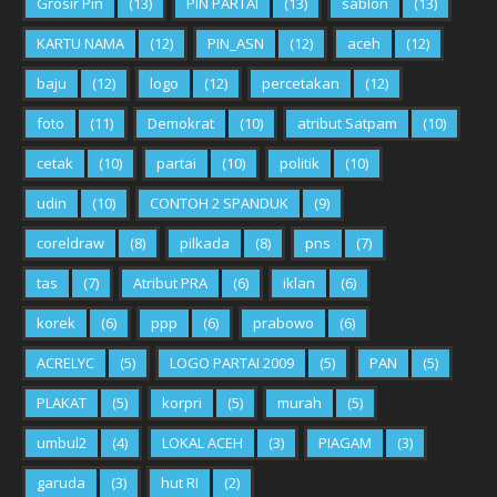
Grosir Pin
(13)
PIN PARTAI
(13)
sablon
(13)
KARTU NAMA
(12)
PIN_ASN
(12)
aceh
(12)
baju
(12)
logo
(12)
percetakan
(12)
foto
(11)
Demokrat
(10)
atribut Satpam
(10)
cetak
(10)
partai
(10)
politik
(10)
udin
(10)
CONTOH 2 SPANDUK
(9)
coreldraw
(8)
pilkada
(8)
pns
(7)
tas
(7)
Atribut PRA
(6)
iklan
(6)
korek
(6)
ppp
(6)
prabowo
(6)
ACRELYC
(5)
LOGO PARTAI 2009
(5)
PAN
(5)
PLAKAT
(5)
korpri
(5)
murah
(5)
umbul2
(4)
LOKAL ACEH
(3)
PIAGAM
(3)
garuda
(3)
hut RI
(2)