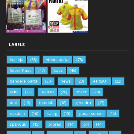
LABELS
kemeja
(88)
Atribut partai
(78)
Grosir Kaos
(47)
kaos
(46)
bendera_partai
(30)
news
(23)
ATRIBUT
(22)
KNPI
(22)
BALIHO
(20)
stiker
(20)
topi
(19)
tutorial.
(18)
gerindra
(17)
nasdem
(16)
caleg
(15)
pasar senen
(15)
spanduk
(15)
pilpres
(14)
pin
(14)