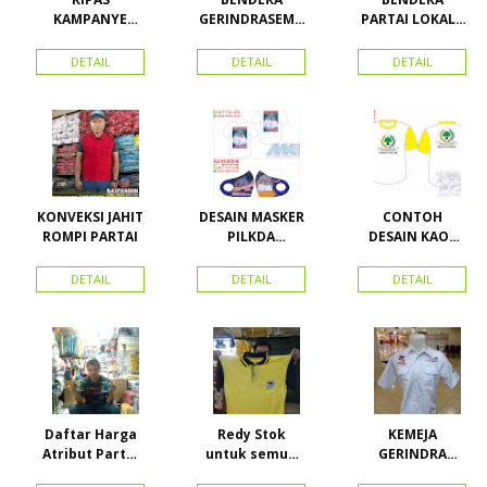
KAMPANYE
GERINDRASEMU
PARTAI LOKAL /
CALEG
A UKURAN
PARTAI PAS
ACEH
DETAIL
DETAIL
DETAIL
KONVEKSI JAHIT
DESAIN MASKER
CONTOH
ROMPI PARTAI
PILKDA
DESAIN KAOS
WOWANII /
PARTAI GOLKAR
Calon Bupati &
BAHAN PE
DETAIL
DETAIL
DETAIL
Wakil Bupati
DOUBLE
Konawe
Kepulauan
Daftar Harga
Redy Stok
KEMEJA
Atribut Partai
untuk semua
GERINDRA
dan konveksi di
partai, Kaos
BAHAN KATUN +