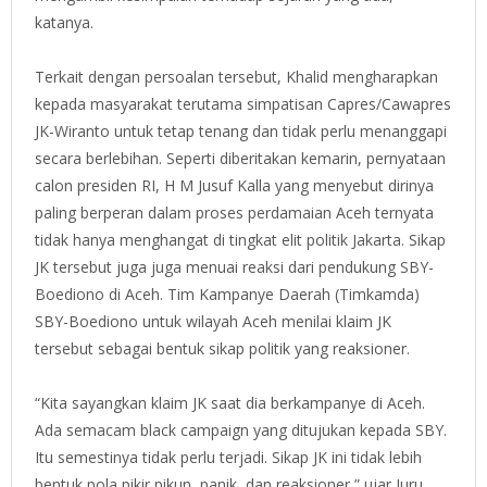
katanya.
Terkait dengan persoalan tersebut, Khalid mengharapkan
kepada masyarakat terutama simpatisan Capres/Cawapres
JK-Wiranto untuk tetap tenang dan tidak perlu menanggapi
secara berlebihan. Seperti diberitakan kemarin, pernyataan
calon presiden RI, H M Jusuf Kalla yang menyebut dirinya
paling berperan dalam proses perdamaian Aceh ternyata
tidak hanya menghangat di tingkat elit politik Jakarta. Sikap
JK tersebut juga juga menuai reaksi dari pendukung SBY-
Boediono di Aceh. Tim Kampanye Daerah (Timkamda)
SBY-Boediono untuk wilayah Aceh menilai klaim JK
tersebut sebagai bentuk sikap politik yang reaksioner.
“Kita sayangkan klaim JK saat dia berkampanye di Aceh.
Ada semacam black campaign yang ditujukan kepada SBY.
Itu semestinya tidak perlu terjadi. Sikap JK ini tidak lebih
bentuk pola pikir pikun, panik, dan reaksioner,” ujar Juru