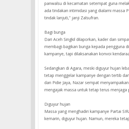
panwalsu di kecamatan setempat guna melakuk
ada tindakan intimidasi yang dialami massa Pa
tindak lanjuti,” janji Zalsufran.
Bagi bunga
Dari Aceh Singkil dilaporkan, kader dan simp
membagi-bagikan bunga kepada pengguna di ja
kampanye, tapi dilaksanakan konvoi kendar
Sedangkan di Agara, meski diguyur hujan leba
tetap menggelar kampanye dengan tertib dan
dan Pidie Jaya, Nazar sempat menyampaikan 
mengajak massa untuk tetap terus menjaga 
Diguyur hujan
Massa yang menghadiri kampanye Partai SIRA 
kemarin, diguyur hujan. Namun, mereka teta