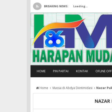
BREAKING NEWS:
Loading...
HOME
PIN PARTAI
KONTAK
OFLINE OF
›
›
Home
Massa di Abdya Diintimidasi
Nazar Pu
NAZAR 