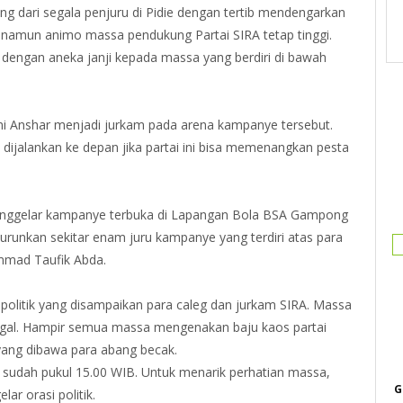
g dari segala penjuru di Pidie dengan tertib mendengarkan
 namun animo massa pendukung Partai SIRA tetap tinggi.
 dengan aneka janji kepada massa yang berdiri di bawah
Anshar menjadi jurkam pada arena kampanye tersebut.
ijalankan ke depan jika partai ini bisa memenangkan pesta
menggelar kampanye terbuka di Lapangan Bola BSA Gampong
runkan sekitar enam juru kampanye yang terdiri atas para
mmad Taufik Abda.
olitik yang disampaikan para caleg dan jurkam SIRA. Massa
ggal. Hampir semua massa mengenakan baju kaos partai
yang dibawa para abang becak.
sudah pukul 15.00 WIB. Untuk menarik perhatian massa,
G
r orasi politik.