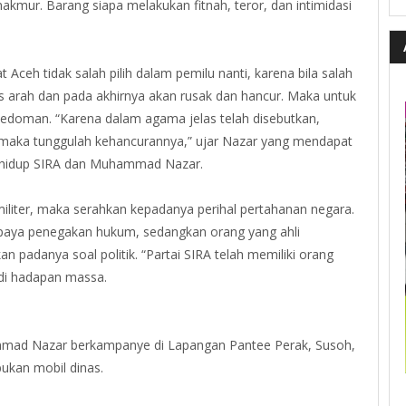
 makmur. Barang siapa melakukan fitnah, teror, dan intimidasi
ceh tidak salah pilih dalam pemilu nanti, karena bila salah
elas arah dan pada akhirnya akan rusak dan hancur. Maka untuk
pedoman. “Karena dalam agama jelas telah disebutkan,
ak, maka tunggulah kehancurannya,” ujar Nazar yang mendapat
l hidup SIRA dan Muhammad Nazar.
militer, maka serahkan kepadanya perihal pertahanan negara.
upaya penegakan hukum, sedangkan orang yang ahli
padanya soal politik. “Partai SIRA telah memiliki orang
 di hadapan massa.
mmad Nazar berkampanye di Lapangan Pantee Perak, Susoh,
bukan mobil dinas.