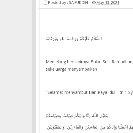
Posted by :
SAIFUDDIN
May 13, 2021
السَّلاَمُ عَلَيْكُمْ وَرَحْمَةُ اللهِ وَبَرَكَاتُهُ
Menjelang berakhirnya Bulan Suci Ramadhan,
sekeluarga menyampaikan
"Selamat menyambut Hari Raya Idul Fitri 1 S
تَقَبَّلَ اللّهُ مِنَّا وَمنِْكُمْ صِيَامَنَا وَصِيَامَكُمْ,