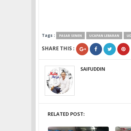
Tags :
PASAR SENEN
UCAPAN LEBARAN
UD
SHARE THIS :
SAIFUDDIN
RELATED POST: