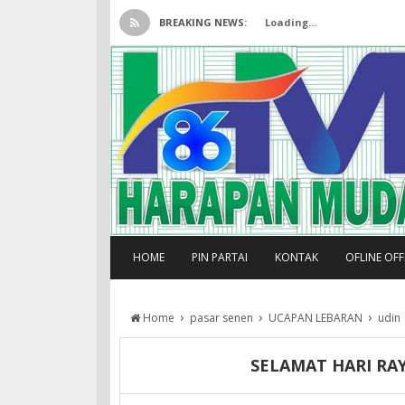
BREAKING NEWS:
Loading...
HOME
PIN PARTAI
KONTAK
OFLINE OF
›
›
›
Home
pasar senen
UCAPAN LEBARAN
udin
SELAMAT HARI RAY