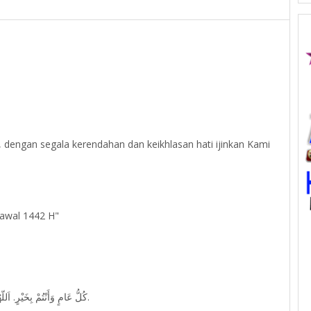
 dengan segala kerendahan dan keikhlasan hati ijinkan Kami
yawal 1442 H"
كُلُّ عَامٍ وَأَنْتُمْ بِخَيْرٍ. اَللّهُمَّ اجْعَلْنَا وَإِيَّاكُمْ مِنَ العَاءِدِيْنَ وَالفَاءِزِيْنَ وَالمَقْبُوْلِيْنَ.