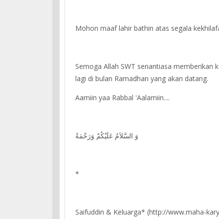
Mohon maaf lahir bathin atas segala kekhila
Semoga Allah SWT senantiasa memberikan ke
lagi di bulan Ramadhan yang akan datang.
Aamiin yaa Rabbal 'Aalamiin....
وَ السَّلاَمُ عَلَيْكُمْ وَرَحْمَةُ
*
Saifuddin & Keluarga* (http://www.maha-kar