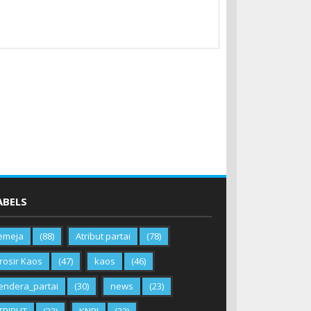
ABELS
emeja
(88)
Atribut partai
(78)
rosir Kaos
(47)
kaos
(46)
endera_partai
(30)
news
(23)