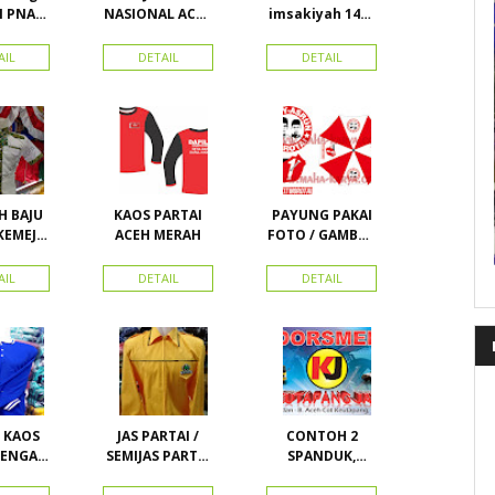
I PNA
NASIONAL ACEH
imsakiyah 1434
tai
(PNA), Kemeja
H dan Harga
l aceh)
PKPI, dan
cetak
AIL
DETAIL
DETAIL
tor
Kemeja
imsakiyah di
Nasdem
Toko Maha
Karya Online
Advertising
Pasar Senen
 BAJU
KAOS PARTAI
PAYUNG PAKAI
KEMEJA
ACEH MERAH
FOTO / GAMBAR
I DAN
UNTUK
TRIBUT
KAMPANYE,
AIL
DETAIL
DETAIL
TAI
PARTAI DAN
PILKADA
 KAOS
JAS PARTAI /
CONTOH 2
SEMIJAS PARTAI
SPANDUK,
ANG
DAN ORMAS
BALIHO &