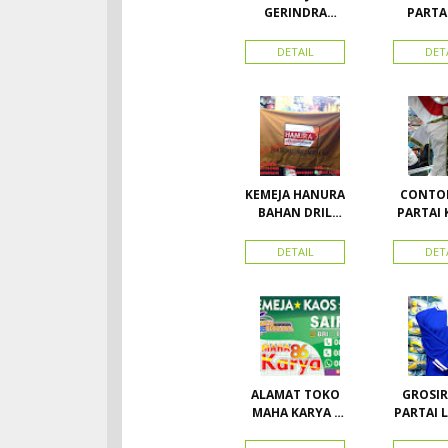
GERINDRA
PARTA
BAHAN KATUN +
(par
BORDIR DAN
nasiona
DETAIL
DET
TOPI BAHAN
Vec
LAKEN
KEMEJA HANURA
CONTOH
BAHAN DRIL
PARTAI 
ATRIBUT PARTAI
PARTA
HANURA
SEMUA A
DETAIL
DET
PAR
ALAMAT TOKO
GROSIR
MAHA KARYA /
PARTAI LENGAN
HARAPAN
PANJ