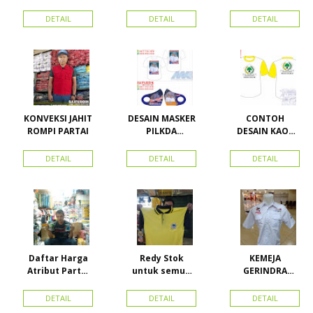
CALEG
A UKURAN
PARTAI PAS
ACEH
DETAIL
DETAIL
DETAIL
KONVEKSI JAHIT
DESAIN MASKER
CONTOH
ROMPI PARTAI
PILKDA
DESAIN KAOS
WOWANII /
PARTAI GOLKAR
Calon Bupati &
BAHAN PE
DETAIL
DETAIL
DETAIL
Wakil Bupati
DOUBLE
Konawe
Kepulauan
Daftar Harga
Redy Stok
KEMEJA
Atribut Partai
untuk semua
GERINDRA
dan konveksi di
partai, Kaos
BAHAN KATUN +
Toko Maha
Kerah Bahan PE
BORDIR DAN
DETAIL
DETAIL
DETAIL
Karya Online
Dobel Rp.
TOPI BAHAN