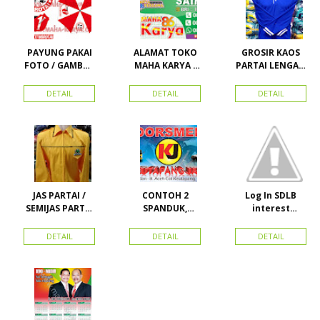
PAYUNG PAKAI
ALAMAT TOKO
GROSIR KAOS
FOTO / GAMBAR
MAHA KARYA /
PARTAI LENGAN
UNTUK
HARAPAN
PANJANG
KAMPANYE,
PERDANA 411
MURAH
DETAIL
DETAIL
DETAIL
PARTAI DAN
LACOSTE SEMUA
PILKADA
PARTAI READY
STOK
JAS PARTAI /
CONTOH 2
Log In SDLB
SEMIJAS PARTAI
SPANDUK,
interest
DAN ORMAS
BALIHO &
Descending
KARTU NAMA
DETAIL
DETAIL
DETAIL