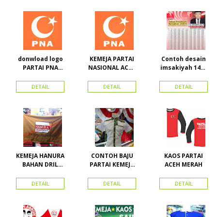
Advertising
25.000/pcs
LAKEN
Proyek Senen
Jakarta Pusat
donwload logo
KEMEJA PARTAI
Contoh desain
PARTAI PNA
NASIONAL ACEH
imsakiyah 1434
(partai
(PNA), Kemeja
H dan Harga
nasional aceh)
PKPI, dan
cetak
DETAIL
DETAIL
DETAIL
Vector
Kemeja
imsakiyah di
Nasdem
Toko Maha
Karya Online
Advertising
Pasar Senen
KEMEJA HANURA
CONTOH BAJU
KAOS PARTAI
BAHAN DRIL
PARTAI KEMEJA
ACEH MERAH
ATRIBUT PARTAI
PARTAI DAN
HANURA
SEMUA ATRIBUT
DETAIL
DETAIL
DETAIL
PARTAI