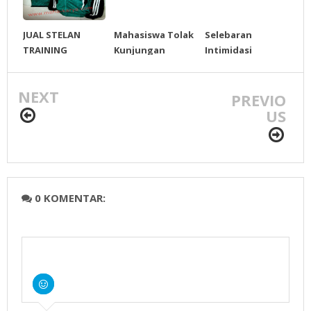
JUAL STELAN
Mahasiswa Tolak
Selebaran
TRAINING
Kunjungan
Intimidasi
OLAHRAGA
Dewan ke LN
Beredar di Tanah
Gayo
NEXT
PREVIO
US
0 KOMENTAR: