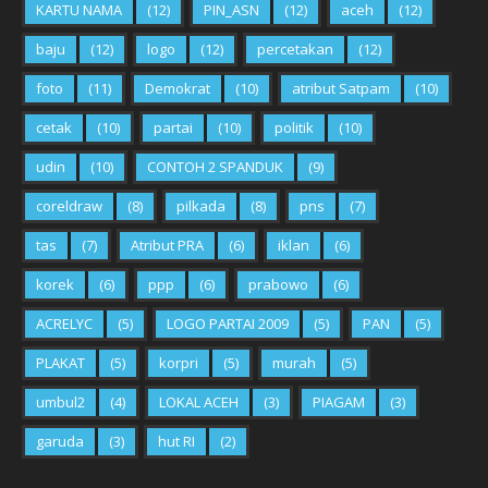
KARTU NAMA
(12)
PIN_ASN
(12)
aceh
(12)
baju
(12)
logo
(12)
percetakan
(12)
foto
(11)
Demokrat
(10)
atribut Satpam
(10)
cetak
(10)
partai
(10)
politik
(10)
udin
(10)
CONTOH 2 SPANDUK
(9)
coreldraw
(8)
pilkada
(8)
pns
(7)
tas
(7)
Atribut PRA
(6)
iklan
(6)
korek
(6)
ppp
(6)
prabowo
(6)
ACRELYC
(5)
LOGO PARTAI 2009
(5)
PAN
(5)
PLAKAT
(5)
korpri
(5)
murah
(5)
umbul2
(4)
LOKAL ACEH
(3)
PIAGAM
(3)
garuda
(3)
hut RI
(2)