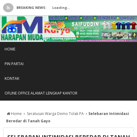
BREAKING NEWS:
Loading...
HOME
PIN PARTAI
KONTAK
OFLINE OFFICE ALAMAT LENGKAP KANTOR
›
›
Home
Seratusan Warga Demo Tolak PA
Selebaran Intimidasi
Beredar di Tanah Gayo
SELEBARAN INTIMIDASI BEREDAR DI TANAH