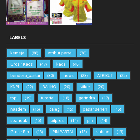
LABELS
kemeja
(88)
Atribut partai
(78)
Grosir Kaos
(47)
kaos
(46)
bendera_partai
(30)
news
(23)
ATRIBUT
(22)
KNPI
(22)
BALIHO
(20)
stiker
(20)
topi
(19)
tutorial.
(18)
gerindra
(17)
nasdem
(16)
caleg
(15)
pasar senen
(15)
spanduk
(15)
pilpres
(14)
pin
(14)
Grosir Pin
(13)
PIN PARTAI
(13)
sablon
(13)