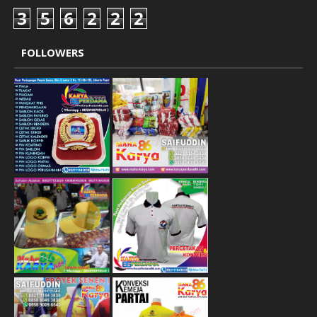
3
5
6
2
2
2
FOLLOWERS