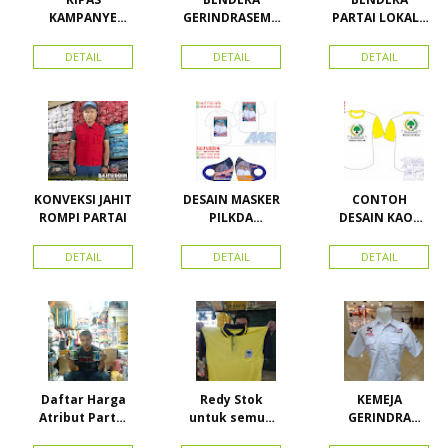
KAMPANYE
GERINDRASEMU
PARTAI LOKAL /
CALEG
A UKURAN
PARTAI PAS
ACEH
DETAIL
DETAIL
DETAIL
KONVEKSI JAHIT
DESAIN MASKER
CONTOH
ROMPI PARTAI
PILKDA
DESAIN KAOS
WOWANII /
PARTAI GOLKAR
Calon Bupati &
BAHAN PE
DETAIL
DETAIL
DETAIL
Wakil Bupati
DOUBLE
Konawe
Kepulauan
Daftar Harga
Redy Stok
KEMEJA
Atribut Partai
untuk semua
GERINDRA
dan konveksi di
partai, Kaos
BAHAN KATUN +