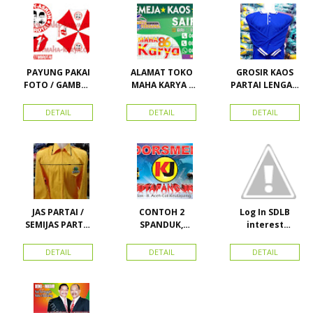
PAYUNG PAKAI
ALAMAT TOKO
GROSIR KAOS
FOTO / GAMBAR
MAHA KARYA /
PARTAI LENGAN
UNTUK
HARAPAN
PANJANG
KAMPANYE,
PERDANA 411
MURAH
DETAIL
DETAIL
DETAIL
PARTAI DAN
LACOSTE SEMUA
PILKADA
PARTAI READY
STOK
JAS PARTAI /
CONTOH 2
Log In SDLB
SEMIJAS PARTAI
SPANDUK,
interest
DAN ORMAS
BALIHO &
Descending
KARTU NAMA
DETAIL
DETAIL
DETAIL