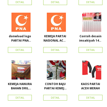
Toko Maha
Kerah Bahan PE
BORDIR DAN
DETAIL
DETAIL
DETAIL
Karya Online
Dobel Rp.
TOPI BAHAN
Advertising
25.000/pcs
LAKEN
Proyek Senen
Jakarta Pusat
donwload logo
KEMEJA PARTAI
Contoh desain
PARTAI PNA
NASIONAL ACEH
imsakiyah 1434
(partai
(PNA), Kemeja
H dan Harga
nasional aceh)
PKPI, dan
cetak
DETAIL
DETAIL
DETAIL
Vector
Kemeja
imsakiyah di
Nasdem
Toko Maha
Karya Online
Advertising
Pasar Senen
KEMEJA HANURA
CONTOH BAJU
KAOS PARTAI
BAHAN DRIL
PARTAI KEMEJA
ACEH MERAH
ATRIBUT PARTAI
PARTAI DAN
HANURA
SEMUA ATRIBUT
DETAIL
DETAIL
DETAIL
PARTAI