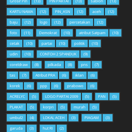
Grosir Pin
(13)
PIN PARTAI
(13)
sablon
(13)
KARTU NAMA
(12)
PIN_ASN
(12)
aceh
(12)
baju
(12)
logo
(12)
percetakan
(12)
foto
(11)
Demokrat
(10)
atribut Satpam
(10)
cetak
(10)
partai
(10)
politik
(10)
udin
(10)
CONTOH 2 SPANDUK
(9)
coreldraw
(8)
pilkada
(8)
pns
(7)
tas
(7)
Atribut PRA
(6)
iklan
(6)
korek
(6)
ppp
(6)
prabowo
(6)
ACRELYC
(5)
LOGO PARTAI 2009
(5)
PAN
(5)
PLAKAT
(5)
korpri
(5)
murah
(5)
umbul2
(4)
LOKAL ACEH
(3)
PIAGAM
(3)
garuda
(3)
hut RI
(2)