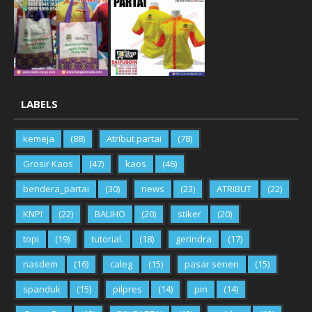
LABELS
kemeja
(88)
Atribut partai
(78)
Grosir Kaos
(47)
kaos
(46)
bendera_partai
(30)
news
(23)
ATRIBUT
(22)
KNPI
(22)
BALIHO
(20)
stiker
(20)
topi
(19)
tutorial.
(18)
gerindra
(17)
nasdem
(16)
caleg
(15)
pasar senen
(15)
spanduk
(15)
pilpres
(14)
pin
(14)