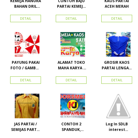
KEMEJA HANURA
CONTOH BAJU
KAOS PARTAI
BAHAN DRIL
PARTAI KEMEJA
ACEH MERAH
ATRIBUT PARTAI
PARTAI DAN
HANURA
SEMUA ATRIBUT
DETAIL
DETAIL
DETAIL
PARTAI
PAYUNG PAKAI
ALAMAT TOKO
GROSIR KAOS
FOTO / GAMBAR
MAHA KARYA /
PARTAI LENGAN
UNTUK
HARAPAN
PANJANG
KAMPANYE,
PERDANA 411
MURAH
DETAIL
DETAIL
DETAIL
PARTAI DAN
LACOSTE SEMUA
PILKADA
PARTAI READY
STOK
JAS PARTAI /
CONTOH 2
Log In SDLB
SEMIJAS PARTAI
SPANDUK,
interest
DAN ORMAS
BALIHO &
Descending