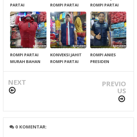
PARTAI
ROMPI PARTAI
ROMPI PARTAI
NASDEM MURAH
MERIAH
ROMPI PARTAI
KONVEKSI JAHIT
ROMPI ANIES
MURAH BAHAN
ROMPI PARTAI
PRESIDEN
PARASUT
NASDEM
NEXT
PREVIO
US
0 KOMENTAR: