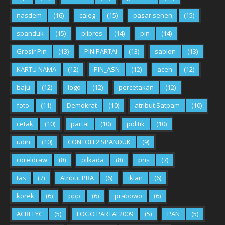
nasdem
(16)
caleg
(15)
pasar senen
(15)
spanduk
(15)
pilpres
(14)
pin
(14)
Grosir Pin
(13)
PIN PARTAI
(13)
sablon
(13)
KARTU NAMA
(12)
PIN_ASN
(12)
aceh
(12)
baju
(12)
logo
(12)
percetakan
(12)
foto
(11)
Demokrat
(10)
atribut Satpam
(10)
cetak
(10)
partai
(10)
politik
(10)
udin
(10)
CONTOH 2 SPANDUK
(9)
coreldraw
(8)
pilkada
(8)
pns
(7)
tas
(7)
Atribut PRA
(6)
iklan
(6)
korek
(6)
ppp
(6)
prabowo
(6)
ACRELYC
(5)
LOGO PARTAI 2009
(5)
PAN
(5)