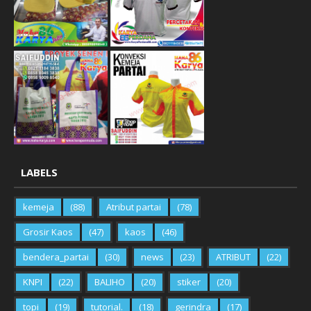
LABELS
kemeja
(88)
Atribut partai
(78)
Grosir Kaos
(47)
kaos
(46)
bendera_partai
(30)
news
(23)
ATRIBUT
(22)
KNPI
(22)
BALIHO
(20)
stiker
(20)
topi
(19)
tutorial.
(18)
gerindra
(17)