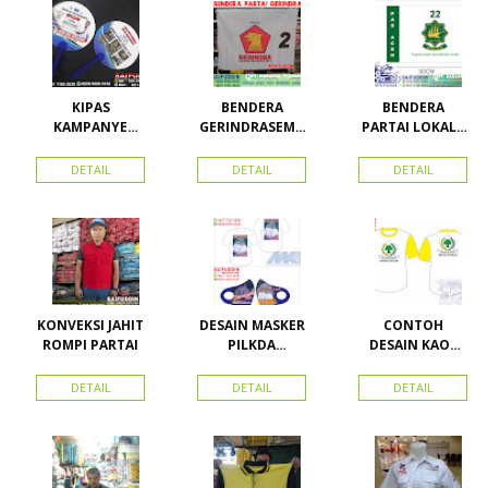
KIPAS
BENDERA
BENDERA
KAMPANYE
GERINDRASEMU
PARTAI LOKAL /
CALEG
A UKURAN
PARTAI PAS
ACEH
DETAIL
DETAIL
DETAIL
KONVEKSI JAHIT
DESAIN MASKER
CONTOH
ROMPI PARTAI
PILKDA
DESAIN KAOS
WOWANII /
PARTAI GOLKAR
Calon Bupati &
BAHAN PE
DETAIL
DETAIL
DETAIL
Wakil Bupati
DOUBLE
Konawe
Kepulauan