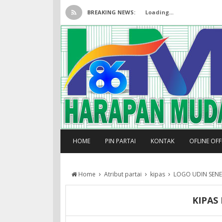
BREAKING NEWS:
Loading...
HOME
PIN PARTAI
KONTAK
OFLINE OF
›
›
›
Home
Atribut partai
kipas
LOGO UDIN SEN
KIPAS