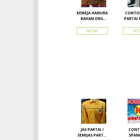
KEMEJA HANURA
CONTOH
BAHAN DRIL
PARTAI 
ATRIBUT PARTAI
PARTA
HANURA
SEMUA A
DETAIL
DET
PAR
JAS PARTAI /
CONT
SEMIJAS PARTAI
SPAN