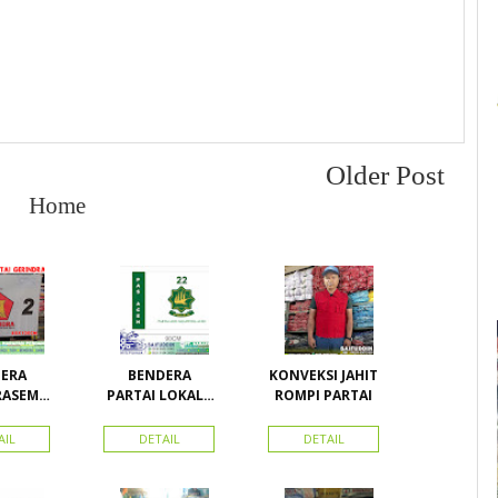
Older Post
Home
ERA
BENDERA
KONVEKSI JAHIT
RASEMU
PARTAI LOKAL /
ROMPI PARTAI
URAN
PARTAI PAS
ACEH
AIL
DETAIL
DETAIL