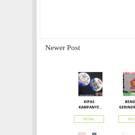
Newer Post
KIPAS
BEND
KAMPANYE
GERIND
CALEG
A UK
DETAIL
DET