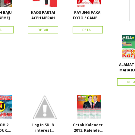
 BAJU
KAOS PARTAI
PAYUNG PAKAI
KEMEJA
ACEH MERAH
FOTO / GAMBAR
I DAN
UNTUK
TRIBUT
KAMPANYE,
AIL
DETAIL
DETAIL
TAI
PARTAI DAN
PILKADA
ALAMAT
MAHA KA
HARA
PERDAN
DETA
OH 2
Log In SDLB
Cetak Kalender
DUK,
interest
2013, Kalender