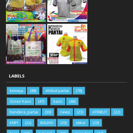
LABELS
kemeja
(88)
Atribut partai
(78)
Grosir Kaos
(47)
kaos
(46)
bendera_partai
(30)
news
(23)
ATRIBUT
(22)
KNPI
(22)
BALIHO
(20)
stiker
(20)