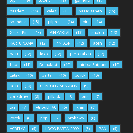
topi
(19)
tutorial.
(18)
gerindra
(17)
nasdem
(16)
caleg
(15)
pasar senen
(15)
spanduk
(15)
pilpres
(14)
pin
(14)
Grosir Pin
(13)
PIN PARTAI
(13)
sablon
(13)
KARTU NAMA
(12)
PIN_ASN
(12)
aceh
(12)
baju
(12)
logo
(12)
percetakan
(12)
foto
(11)
Demokrat
(10)
atribut Satpam
(10)
cetak
(10)
partai
(10)
politik
(10)
udin
(10)
CONTOH 2 SPANDUK
(9)
coreldraw
(8)
pilkada
(8)
pns
(7)
tas
(7)
Atribut PRA
(6)
iklan
(6)
korek
(6)
ppp
(6)
prabowo
(6)
ACRELYC
(5)
LOGO PARTAI 2009
(5)
PAN
(5)