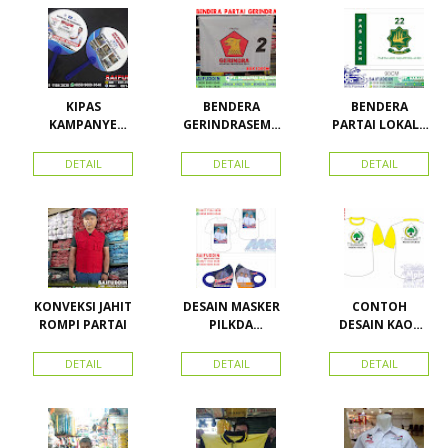
KIPAS
BENDERA
BENDERA
KAMPANYE
GERINDRASEMU
PARTAI LOKAL /
CALEG
A UKURAN
PARTAI PAS
ACEH
DETAIL
DETAIL
DETAIL
KONVEKSI JAHIT
DESAIN MASKER
CONTOH
ROMPI PARTAI
PILKDA
DESAIN KAOS
WOWANII /
PARTAI GOLKAR
Calon Bupati &
BAHAN PE
DETAIL
DETAIL
DETAIL
Wakil Bupati
DOUBLE
Konawe
Kepulauan