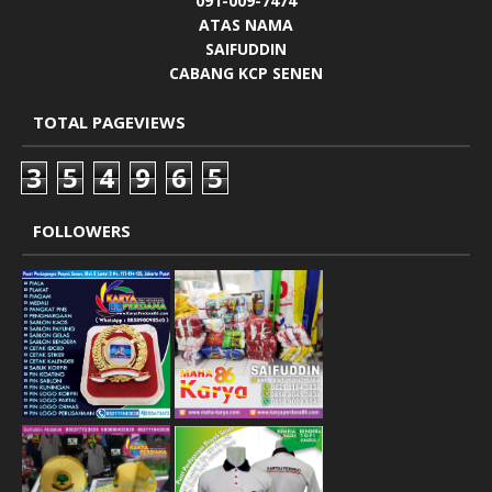
091-009-7474
ATAS NAMA
SAIFUDDIN
CABANG KCP SENEN
TOTAL PAGEVIEWS
3
5
4
9
6
5
FOLLOWERS