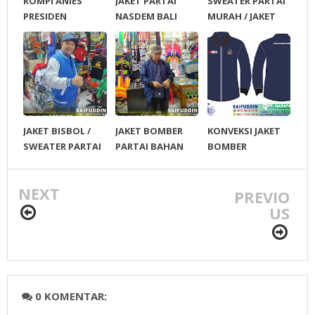
ROMPI ANIES
JAKET PARTAI
SWEATER PARTAI
PRESIDEN
NASDEM BALI
MURAH / JAKET
BESDBOLL
JAKET BISBOL /
JAKET BOMBER
KONVEKSI JAKET
SWEATER PARTAI
PARTAI BAHAN
BOMBER
ROYAL / PARASUT
PREMIUM
NEXT
PREVIO
US
0 KOMENTAR: