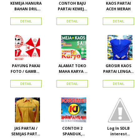
KEMEJA HANURA
CONTOH BAJU
KAOS PARTAI
BAHAN DRIL
PARTAI KEMEJA
ACEH MERAH
ATRIBUT PARTAI
PARTAI DAN
HANURA
SEMUA ATRIBUT
DETAIL
DETAIL
DETAIL
PARTAI
PAYUNG PAKAI
ALAMAT TOKO
GROSIR KAOS
FOTO / GAMBAR
MAHA KARYA /
PARTAI LENGAN
UNTUK
HARAPAN
PANJANG
KAMPANYE,
PERDANA 411
MURAH
DETAIL
DETAIL
DETAIL
PARTAI DAN
LACOSTE SEMUA
PILKADA
PARTAI READY
STOK
JAS PARTAI /
CONTOH 2
Log In SDLB
SEMIJAS PARTAI
SPANDUK,
interest
DAN ORMAS
BALIHO &
Descending