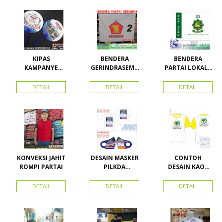
KIPAS
BENDERA
BENDERA
KAMPANYE
GERINDRASEMU
PARTAI LOKAL /
CALEG
A UKURAN
PARTAI PAS
ACEH
DETAIL
DETAIL
DETAIL
KONVEKSI JAHIT
DESAIN MASKER
CONTOH
ROMPI PARTAI
PILKDA
DESAIN KAOS
WOWANII /
PARTAI GOLKAR
Calon Bupati &
BAHAN PE
DETAIL
DETAIL
DETAIL
Wakil Bupati
DOUBLE
Konawe
Kepulauan