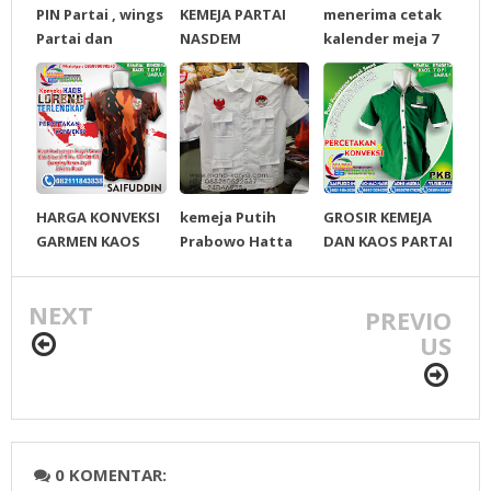
PIN Partai , wings
KEMEJA PARTAI
menerima cetak
Partai dan
NASDEM
kalender meja 7
Gantungan kunci
lembar
Untuk semua
partai
HARGA KONVEKSI
kemeja Putih
GROSIR KEMEJA
GARMEN KAOS
Prabowo Hatta
DAN KAOS PARTAI
LORENG AMPG,
Rp. 85.000/ pcs
PKB, PKPI, PPP,
FKPPI DAN
minimal 20 pcs
PBB, AMSOR
NEXT
PEMUDA
PREVIO
PANCASILA
US
0 KOMENTAR: