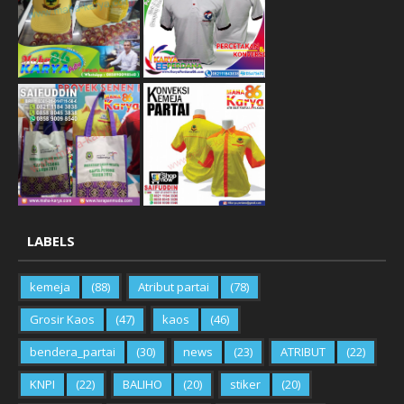
LABELS
kemeja
(88)
Atribut partai
(78)
Grosir Kaos
(47)
kaos
(46)
bendera_partai
(30)
news
(23)
ATRIBUT
(22)
KNPI
(22)
BALIHO
(20)
stiker
(20)