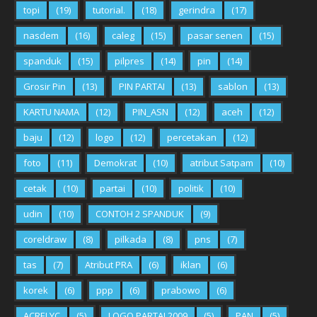
topi
(19)
tutorial.
(18)
gerindra
(17)
nasdem
(16)
caleg
(15)
pasar senen
(15)
spanduk
(15)
pilpres
(14)
pin
(14)
Grosir Pin
(13)
PIN PARTAI
(13)
sablon
(13)
KARTU NAMA
(12)
PIN_ASN
(12)
aceh
(12)
baju
(12)
logo
(12)
percetakan
(12)
foto
(11)
Demokrat
(10)
atribut Satpam
(10)
cetak
(10)
partai
(10)
politik
(10)
udin
(10)
CONTOH 2 SPANDUK
(9)
coreldraw
(8)
pilkada
(8)
pns
(7)
tas
(7)
Atribut PRA
(6)
iklan
(6)
korek
(6)
ppp
(6)
prabowo
(6)
ACRELYC
(5)
LOGO PARTAI 2009
(5)
PAN
(5)