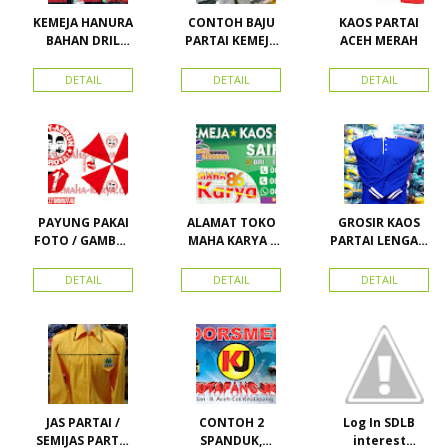
KEMEJA HANURA
CONTOH BAJU
KAOS PARTAI
BAHAN DRIL
PARTAI KEMEJA
ACEH MERAH
ATRIBUT PARTAI
PARTAI DAN
HANURA
SEMUA ATRIBUT
DETAIL
DETAIL
DETAIL
PARTAI
PAYUNG PAKAI
ALAMAT TOKO
GROSIR KAOS
FOTO / GAMBAR
MAHA KARYA /
PARTAI LENGAN
UNTUK
HARAPAN
PANJANG
KAMPANYE,
PERDANA 411
MURAH
DETAIL
DETAIL
DETAIL
PARTAI DAN
LACOSTE SEMUA
PILKADA
PARTAI READY
STOK
JAS PARTAI /
CONTOH 2
Log In SDLB
SEMIJAS PARTAI
SPANDUK,
interest