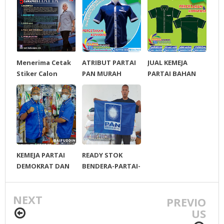
Menerima Cetak
ATRIBUT PARTAI
JUAL KEMEJA
Stiker Calon
PAN MURAH
PARTAI BAHAN
Presiden 2014
DRIL KOMBINASI
Gratis Desain
SALUR
KEMEJA PARTAI
READY STOK
DEMOKRAT DAN
BENDERA-PARTAI-
PAN
PAN
NEXT
PREVIO
US