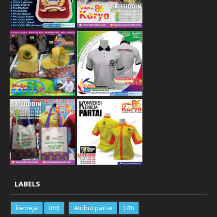
LABELS
kemeja
(88)
Atribut partai
(78)