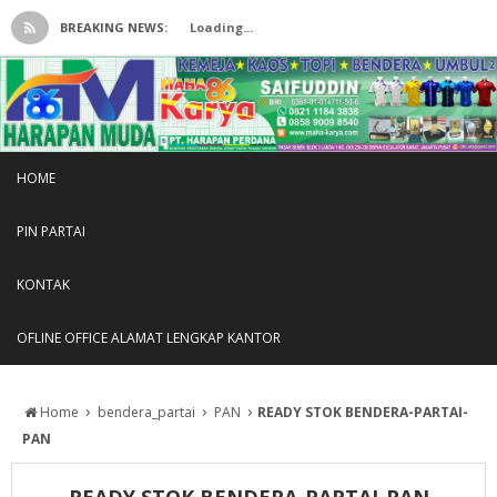
BREAKING NEWS:
Loading...
HOME
PIN PARTAI
KONTAK
OFLINE OFFICE ALAMAT LENGKAP KANTOR
›
›
›
Home
bendera_partai
PAN
READY STOK BENDERA-PARTAI-
PAN
READY STOK BENDERA-PARTAI-PAN