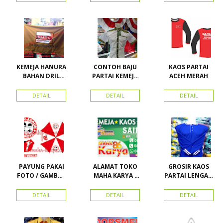
Vector
Kemeja
imsakiyah di
Nasdem
Toko Maha
Karya Online
Advertising
Pasar Senen
KEMEJA HANURA
CONTOH BAJU
KAOS PARTAI
BAHAN DRIL
PARTAI KEMEJA
ACEH MERAH
ATRIBUT PARTAI
PARTAI DAN
HANURA
SEMUA ATRIBUT
DETAIL
DETAIL
DETAIL
PARTAI
PAYUNG PAKAI
ALAMAT TOKO
GROSIR KAOS
FOTO / GAMBAR
MAHA KARYA /
PARTAI LENGAN
UNTUK
HARAPAN
PANJANG
KAMPANYE,
PERDANA 411
MURAH
DETAIL
DETAIL
DETAIL
PARTAI DAN
LACOSTE SEMUA
PILKADA
PARTAI READY
STOK