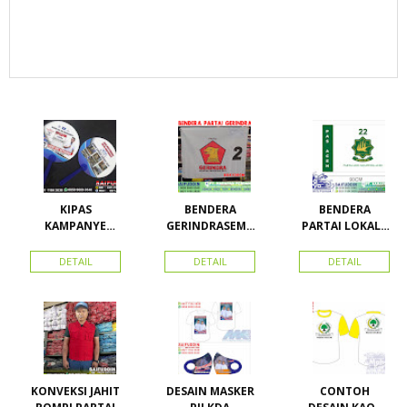
KIPAS
BENDERA
BENDERA
KAMPANYE
GERINDRASEMU
PARTAI LOKAL /
CALEG
A UKURAN
PARTAI PAS
ACEH
DETAIL
DETAIL
DETAIL
KONVEKSI JAHIT
DESAIN MASKER
CONTOH