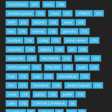
Grosir Kaos
(47)
kaos
(46)
bendera_partai
(30)
news
(23)
ATRIBUT
(22)
KNPI
(22)
BALIHO
(20)
stiker
(20)
topi
(19)
tutorial.
(18)
gerindra
(17)
nasdem
(16)
caleg
(15)
pasar senen
(15)
spanduk
(15)
pilpres
(14)
pin
(14)
Grosir Pin
(13)
PIN PARTAI
(13)
sablon
(13)
KARTU NAMA
(12)
PIN_ASN
(12)
aceh
(12)
baju
(12)
logo
(12)
percetakan
(12)
foto
(11)
Demokrat
(10)
atribut Satpam
(10)
cetak
(10)
partai
(10)
politik
(10)
udin
(10)
CONTOH 2 SPANDUK
(9)