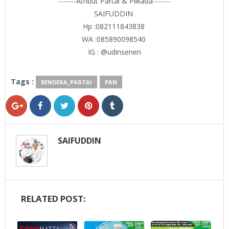
-------Atribut Partai & Pilkada-------
SAIFUDDIN
Hp :082111843838
WA :085890098540
IG : @udinsenen
Tags :
BENDERA_PARTAI
PAN
SAIFUDDIN
RELATED POST: