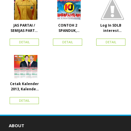
JAS PARTAI /
CONTOH 2
Log In SDLB
SEMIJAS PARTAI
SPANDUK,
interest
DAN ORMAS
BALIHO &
Descending
KARTU NAMA
DETAIL
DETAIL
DETAIL
Cetak Kalender
2013, Kalender
2014, Kalender
2015 dan
DETAIL
atribut partai
ABOUT