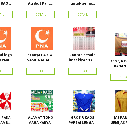
 KAOS
Atribut Partai
untuk semua
GOLKAR
dan konveksi di
partai, Kaos
N PE
Toko Maha
Kerah Bahan PE
AIL
DETAIL
DETAIL
BLE
Karya Online
Dobel Rp.
Advertising
25.000/pcs
Proyek Senen
Jakarta Pusat
d logo
KEMEJA PARTAI
Contoh desain
I PNA
NASIONAL ACEH
imsakiyah 1434
KEMEJA 
tai
(PNA), Kemeja
H dan Harga
BAHAN 
l aceh)
PKPI, dan
cetak
ATRIBUT PARTAI
AIL
DETAIL
DETAIL
tor
Kemeja
imsakiyah di
HANU
DETA
Nasdem
Toko Maha
Karya Online
Advertising
Pasar Senen
 PAKAI
ALAMAT TOKO
GROSIR KAOS
JAS PART
GAMBAR
MAHA KARYA /
PARTAI LENGAN
SEMIJAS 