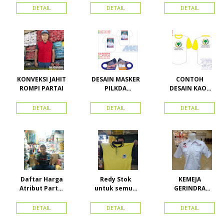
ACEH
DETAIL
DETAIL
DETAIL
KONVEKSI JAHIT
DESAIN MASKER
CONTOH
ROMPI PARTAI
PILKDA
DESAIN KAOS
WOWANII /
PARTAI GOLKAR
Calon Bupati &
BAHAN PE
DETAIL
DETAIL
DETAIL
Wakil Bupati
DOUBLE
Konawe
Kepulauan
Daftar Harga
Redy Stok
KEMEJA
Atribut Partai
untuk semua
GERINDRA
dan konveksi di
partai, Kaos
BAHAN KATUN +
Toko Maha
Kerah Bahan PE
BORDIR DAN
DETAIL
DETAIL
DETAIL
Karya Online
Dobel Rp.
TOPI BAHAN