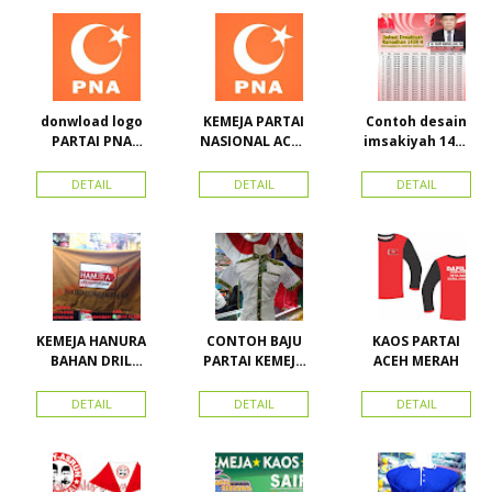
Advertising
25.000/pcs
LAKEN
Proyek Senen
Jakarta Pusat
donwload logo
KEMEJA PARTAI
Contoh desain
PARTAI PNA
NASIONAL ACEH
imsakiyah 1434
(partai
(PNA), Kemeja
H dan Harga
nasional aceh)
PKPI, dan
cetak
DETAIL
DETAIL
DETAIL
Vector
Kemeja
imsakiyah di
Nasdem
Toko Maha
Karya Online
Advertising
Pasar Senen
KEMEJA HANURA
CONTOH BAJU
KAOS PARTAI
BAHAN DRIL
PARTAI KEMEJA
ACEH MERAH
ATRIBUT PARTAI
PARTAI DAN
HANURA
SEMUA ATRIBUT
DETAIL
DETAIL
DETAIL
PARTAI