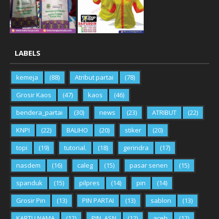
LABELS
kemeja
(88)
Atribut partai
(78)
Grosir Kaos
(47)
kaos
(46)
bendera_partai
(30)
news
(23)
ATRIBUT
(22)
KNPI
(22)
BALIHO
(20)
stiker
(20)
topi
(19)
tutorial.
(18)
gerindra
(17)
nasdem
(16)
caleg
(15)
pasar senen
(15)
spanduk
(15)
pilpres
(14)
pin
(14)
Grosir Pin
(13)
PIN PARTAI
(13)
sablon
(13)
KARTU NAMA
(12)
PIN_ASN
(12)
aceh
(12)