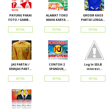
PAYUNG PAKAI
ALAMAT TOKO
GROSIR KAOS
FOTO / GAMBAR
MAHA KARYA /
PARTAI LENGAN
UNTUK
HARAPAN
PANJANG
KAMPANYE,
PERDANA 411
MURAH
DETAIL
DETAIL
DETAIL
PARTAI DAN
LACOSTE SEMUA
PILKADA
PARTAI READY
STOK
JAS PARTAI /
CONTOH 2
Log In SDLB
SEMIJAS PARTAI
SPANDUK,
interest
DAN ORMAS
BALIHO &
Descending
KARTU NAMA
DETAIL
DETAIL
DETAIL