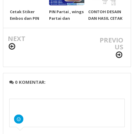
Cetak Stiker
PIN Partai , wings
CONTOH DESAIN
Embos dan PIN
Partai dan
DAN HASIL CETAK
Semua Partai
Gantungan kunci
KAOS KPU / KAOS
Mug Juga Ada
Untuk semua
PT/ KAOS ORMAS
NEXT
partai
/ KAOS PARTAI
PREVIO
US
0 KOMENTAR: