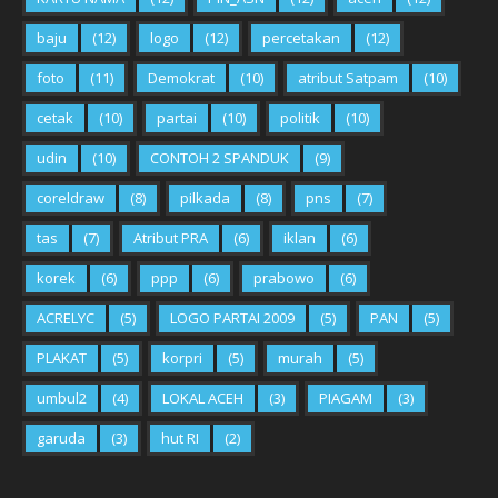
baju
(12)
logo
(12)
percetakan
(12)
foto
(11)
Demokrat
(10)
atribut Satpam
(10)
cetak
(10)
partai
(10)
politik
(10)
udin
(10)
CONTOH 2 SPANDUK
(9)
coreldraw
(8)
pilkada
(8)
pns
(7)
tas
(7)
Atribut PRA
(6)
iklan
(6)
korek
(6)
ppp
(6)
prabowo
(6)
ACRELYC
(5)
LOGO PARTAI 2009
(5)
PAN
(5)
PLAKAT
(5)
korpri
(5)
murah
(5)
umbul2
(4)
LOKAL ACEH
(3)
PIAGAM
(3)
garuda
(3)
hut RI
(2)