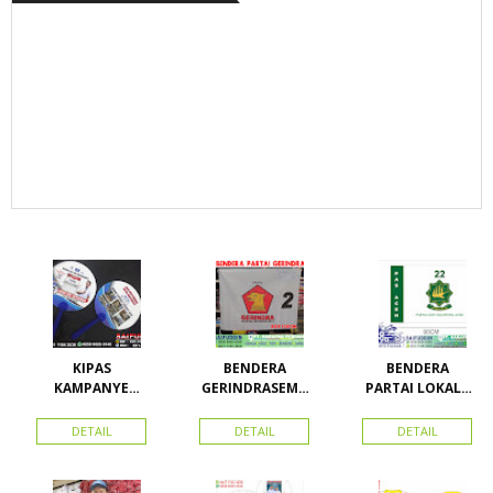
KIPAS
BENDERA
BENDERA
KAMPANYE
GERINDRASEMU
PARTAI LOKAL /
CALEG
A UKURAN
PARTAI PAS
ACEH
DETAIL
DETAIL
DETAIL