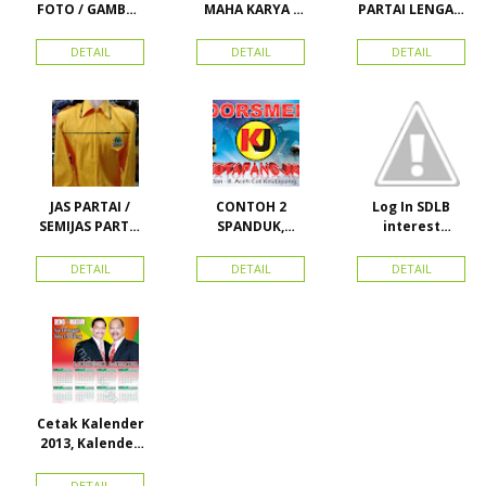
FOTO / GAMBAR
MAHA KARYA /
PARTAI LENGAN
UNTUK
HARAPAN
PANJANG
KAMPANYE,
PERDANA 411
MURAH
DETAIL
DETAIL
DETAIL
PARTAI DAN
LACOSTE SEMUA
PILKADA
PARTAI READY
STOK
JAS PARTAI /
CONTOH 2
Log In SDLB
SEMIJAS PARTAI
SPANDUK,
interest
DAN ORMAS
BALIHO &
Descending
KARTU NAMA
DETAIL
DETAIL
DETAIL
Cetak Kalender
2013, Kalender
2014, Kalender
2015 dan
DETAIL