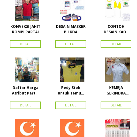
KONVEKSI JAHIT
DESAIN MASKER
CONTOH
ROMPI PARTAI
PILKDA
DESAIN KAOS
WOWANII /
PARTAI GOLKAR
Calon Bupati &
BAHAN PE
DETAIL
DETAIL
DETAIL
Wakil Bupati
DOUBLE
Konawe
Kepulauan
Daftar Harga
Redy Stok
KEMEJA
Atribut Partai
untuk semua
GERINDRA
dan konveksi di
partai, Kaos
BAHAN KATUN +
Toko Maha
Kerah Bahan PE
BORDIR DAN
DETAIL
DETAIL
DETAIL
Karya Online
Dobel Rp.
TOPI BAHAN
Advertising
25.000/pcs
LAKEN
Proyek Senen
Jakarta Pusat