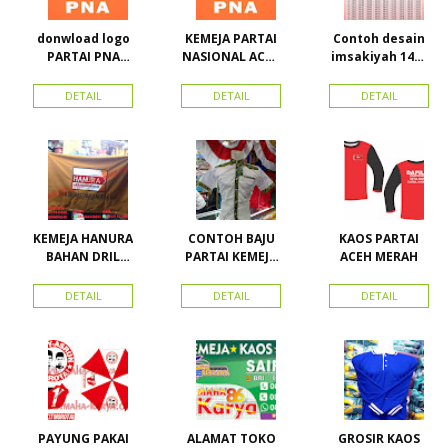
donwload logo
KEMEJA PARTAI
Contoh desain
PARTAI PNA
NASIONAL ACEH
imsakiyah 1434
(partai
(PNA), Kemeja
H dan Harga
nasional aceh)
PKPI, dan
cetak
DETAIL
DETAIL
DETAIL
Vector
Kemeja
imsakiyah di
Nasdem
Toko Maha
Karya Online
Advertising
Pasar Senen
KEMEJA HANURA
CONTOH BAJU
KAOS PARTAI
BAHAN DRIL
PARTAI KEMEJA
ACEH MERAH
ATRIBUT PARTAI
PARTAI DAN
HANURA
SEMUA ATRIBUT
DETAIL
DETAIL
DETAIL
PARTAI
PAYUNG PAKAI
ALAMAT TOKO
GROSIR KAOS