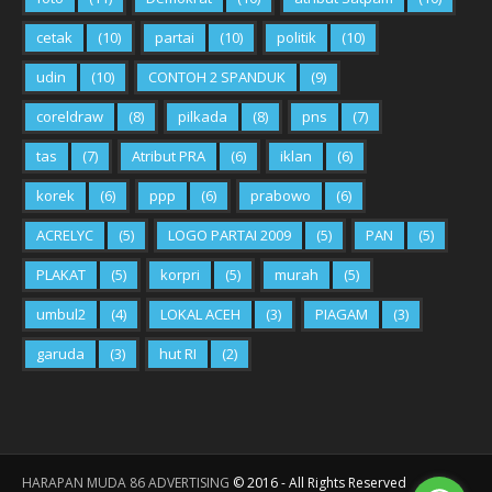
cetak
(10)
partai
(10)
politik
(10)
udin
(10)
CONTOH 2 SPANDUK
(9)
coreldraw
(8)
pilkada
(8)
pns
(7)
tas
(7)
Atribut PRA
(6)
iklan
(6)
korek
(6)
ppp
(6)
prabowo
(6)
ACRELYC
(5)
LOGO PARTAI 2009
(5)
PAN
(5)
PLAKAT
(5)
korpri
(5)
murah
(5)
umbul2
(4)
LOKAL ACEH
(3)
PIAGAM
(3)
garuda
(3)
hut RI
(2)
HARAPAN MUDA 86 ADVERTISING
©
2016
- All Rights Reserved