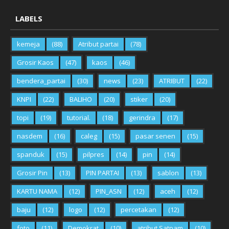
LABELS
kemeja
(88)
Atribut partai
(78)
Grosir Kaos
(47)
kaos
(46)
bendera_partai
(30)
news
(23)
ATRIBUT
(22)
KNPI
(22)
BALIHO
(20)
stiker
(20)
topi
(19)
tutorial.
(18)
gerindra
(17)
nasdem
(16)
caleg
(15)
pasar senen
(15)
spanduk
(15)
pilpres
(14)
pin
(14)
Grosir Pin
(13)
PIN PARTAI
(13)
sablon
(13)
KARTU NAMA
(12)
PIN_ASN
(12)
aceh
(12)
baju
(12)
logo
(12)
percetakan
(12)
foto
(11)
Demokrat
(10)
atribut Satpam
(10)