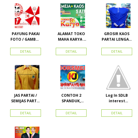
PAYUNG PAKAI
ALAMAT TOKO
GROSIR KAOS
FOTO / GAMBAR
MAHA KARYA /
PARTAI LENGAN
UNTUK
HARAPAN
PANJANG
KAMPANYE,
PERDANA 411
MURAH
DETAIL
DETAIL
DETAIL
PARTAI DAN
LACOSTE SEMUA
PILKADA
PARTAI READY
STOK
JAS PARTAI /
CONTOH 2
Log In SDLB
SEMIJAS PARTAI
SPANDUK,
interest
DAN ORMAS
BALIHO &
Descending
KARTU NAMA
DETAIL
DETAIL
DETAIL