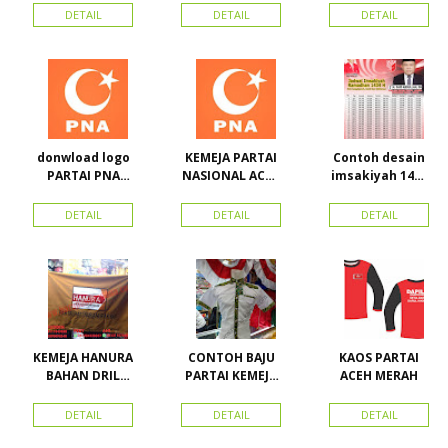
Toko Maha
Kerah Bahan PE
BORDIR DAN
DETAIL
DETAIL
DETAIL
Karya Online
Dobel Rp.
TOPI BAHAN
Advertising
25.000/pcs
LAKEN
Proyek Senen
Jakarta Pusat
donwload logo
KEMEJA PARTAI
Contoh desain
PARTAI PNA
NASIONAL ACEH
imsakiyah 1434
(partai
(PNA), Kemeja
H dan Harga
nasional aceh)
PKPI, dan
cetak
DETAIL
DETAIL
DETAIL
Vector
Kemeja
imsakiyah di
Nasdem
Toko Maha
Karya Online
Advertising
Pasar Senen
KEMEJA HANURA
CONTOH BAJU
KAOS PARTAI
BAHAN DRIL
PARTAI KEMEJA
ACEH MERAH
ATRIBUT PARTAI
PARTAI DAN
HANURA
SEMUA ATRIBUT
DETAIL
DETAIL
DETAIL
PARTAI