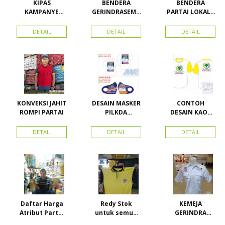
KIPAS
BENDERA
BENDERA
KAMPANYE
GERINDRASEMU
PARTAI LOKAL /
CALEG
A UKURAN
PARTAI PAS
ACEH
DETAIL
DETAIL
DETAIL
KONVEKSI JAHIT
DESAIN MASKER
CONTOH
ROMPI PARTAI
PILKDA
DESAIN KAOS
WOWANII /
PARTAI GOLKAR
Calon Bupati &
BAHAN PE
DETAIL
DETAIL
DETAIL
Wakil Bupati
DOUBLE
Konawe
Kepulauan
Daftar Harga
Redy Stok
KEMEJA
Atribut Partai
untuk semua
GERINDRA
dan konveksi di
partai, Kaos
BAHAN KATUN +