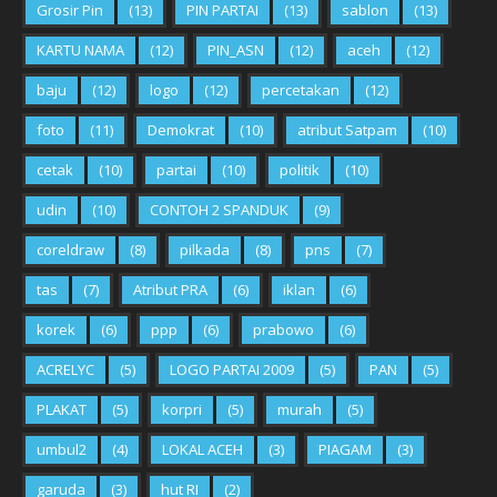
Grosir Pin
(13)
PIN PARTAI
(13)
sablon
(13)
KARTU NAMA
(12)
PIN_ASN
(12)
aceh
(12)
baju
(12)
logo
(12)
percetakan
(12)
foto
(11)
Demokrat
(10)
atribut Satpam
(10)
cetak
(10)
partai
(10)
politik
(10)
udin
(10)
CONTOH 2 SPANDUK
(9)
coreldraw
(8)
pilkada
(8)
pns
(7)
tas
(7)
Atribut PRA
(6)
iklan
(6)
korek
(6)
ppp
(6)
prabowo
(6)
ACRELYC
(5)
LOGO PARTAI 2009
(5)
PAN
(5)
PLAKAT
(5)
korpri
(5)
murah
(5)
umbul2
(4)
LOKAL ACEH
(3)
PIAGAM
(3)
garuda
(3)
hut RI
(2)