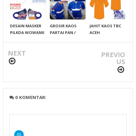
DESAIN MASKER
GROSIR KAOS
JAHIT KAOS TBC
PILKDA WOWANII
PARTAI PAN /
ACEH
/ Calon Bupati &
KAOS KERAH
Wakil Bupati
MURAH
NEXT
Konawe
PREVIO
Kepulauan
US
0 KOMENTAR: