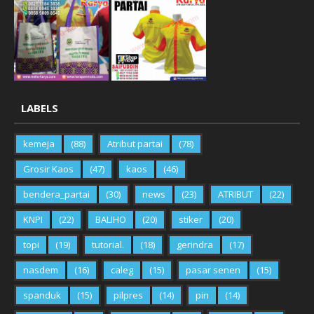
LABELS
kemeja
(88)
Atribut partai
(78)
Grosir Kaos
(47)
kaos
(46)
bendera_partai
(30)
news
(23)
ATRIBUT
(22)
KNPI
(22)
BALIHO
(20)
stiker
(20)
topi
(19)
tutorial.
(18)
gerindra
(17)
nasdem
(16)
caleg
(15)
pasar senen
(15)
spanduk
(15)
pilpres
(14)
pin
(14)