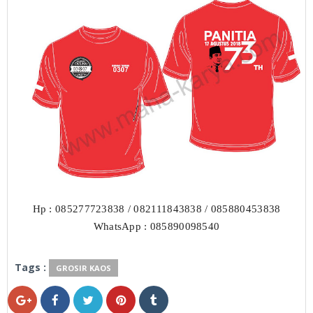
Hp : 085277723838 / 082111843838 / 085880453838
WhatsApp : 085890098540
Tags :
GROSIR KAOS