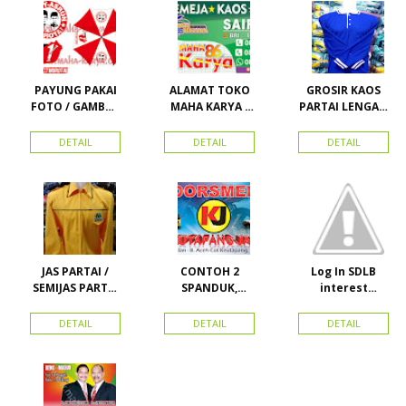
PAYUNG PAKAI
ALAMAT TOKO
GROSIR KAOS
FOTO / GAMBAR
MAHA KARYA /
PARTAI LENGAN
UNTUK
HARAPAN
PANJANG
KAMPANYE,
PERDANA 411
MURAH
DETAIL
DETAIL
DETAIL
PARTAI DAN
LACOSTE SEMUA
PILKADA
PARTAI READY
STOK
JAS PARTAI /
CONTOH 2
Log In SDLB
SEMIJAS PARTAI
SPANDUK,
interest
DAN ORMAS
BALIHO &
Descending
KARTU NAMA
DETAIL
DETAIL
DETAIL