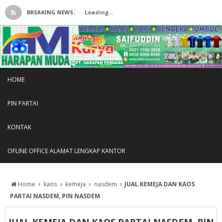
BREAKING NEWS:
Loading...
HOME
PIN PARTAI
KONTAK
OFLINE OFFICE ALAMAT LENGKAP KANTOR
›
›
›
›
Home
kaos
kemeja
nasdem
JUAL KEMEJA DAN KAOS
PARTAI NASDEM, PIN NASDEM
JUAL KEMEJA DAN KAOS PARTAI NASDEM, PIN