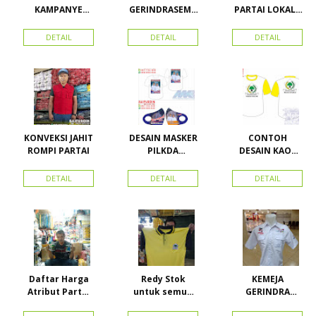
KAMPANYE
GERINDRASEMU
PARTAI LOKAL /
CALEG
A UKURAN
PARTAI PAS
ACEH
DETAIL
DETAIL
DETAIL
KONVEKSI JAHIT
DESAIN MASKER
CONTOH
ROMPI PARTAI
PILKDA
DESAIN KAOS
WOWANII /
PARTAI GOLKAR
Calon Bupati &
BAHAN PE
DETAIL
DETAIL
DETAIL
Wakil Bupati
DOUBLE
Konawe
Kepulauan
Daftar Harga
Redy Stok
KEMEJA
Atribut Partai
untuk semua
GERINDRA
dan konveksi di
partai, Kaos
BAHAN KATUN +