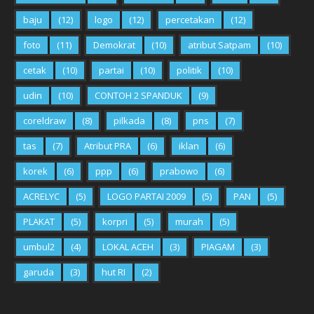
baju
(12)
logo
(12)
percetakan
(12)
foto
(11)
Demokrat
(10)
atribut Satpam
(10)
cetak
(10)
partai
(10)
politik
(10)
udin
(10)
CONTOH 2 SPANDUK
(9)
coreldraw
(8)
pilkada
(8)
pns
(7)
tas
(7)
Atribut PRA
(6)
iklan
(6)
korek
(6)
ppp
(6)
prabowo
(6)
ACRELYC
(5)
LOGO PARTAI 2009
(5)
PAN
(5)
PLAKAT
(5)
korpri
(5)
murah
(5)
umbul2
(4)
LOKAL ACEH
(3)
PIAGAM
(3)
garuda
(3)
hut RI
(2)