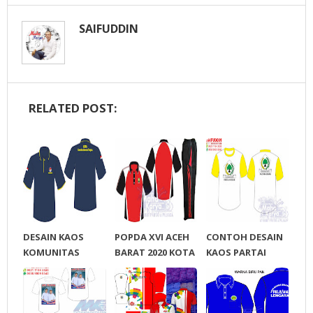
SAIFUDDIN
RELATED POST:
DESAIN KAOS
POPDA XVI ACEH
CONTOH DESAIN
KOMUNITAS
BARAT 2020 KOTA
KAOS PARTAI
INDONESIA
SABANG
GOLKAR BAHAN
TIONGHOA ( KITA
PE DOUBLE
)