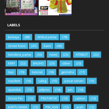
LABELS
kemeja
(88)
Atribut partai
(78)
Grosir Kaos
(47)
kaos
(46)
bendera_partai
(30)
news
(23)
ATRIBUT
(22)
KNPI
(22)
BALIHO
(20)
stiker
(20)
topi
(19)
tutorial.
(18)
gerindra
(17)
nasdem
(16)
caleg
(15)
pasar senen
(15)
spanduk
(15)
pilpres
(14)
pin
(14)
Grosir Pin
(13)
PIN PARTAI
(13)
sablon
(13)
KARTU NAMA
(12)
PIN_ASN
(12)
aceh
(12)