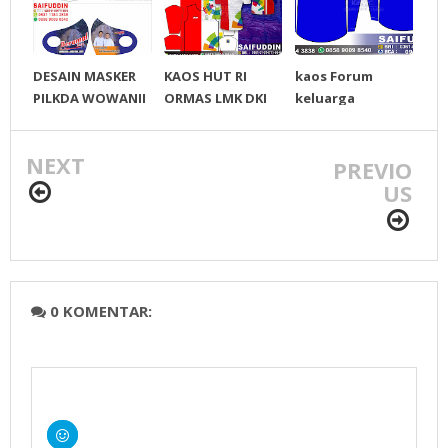
DESAIN MASKER
KAOS HUT RI
kaos Forum
PILKDA WOWANII
ORMAS LMK DKI
keluarga
/ Calon Bupati &
JAKARTA
Lengayang
Wakil Bupati
bersatu
NEXT
Konawe
PREVIO
Kepulauan
US
0 KOMENTAR: