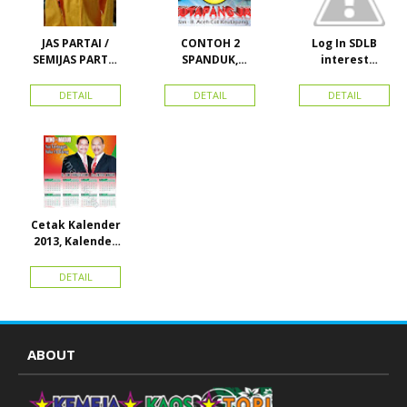
JAS PARTAI /
CONTOH 2
Log In SDLB
SEMIJAS PARTAI
SPANDUK,
interest
DAN ORMAS
BALIHO &
Descending
KARTU NAMA
DETAIL
DETAIL
DETAIL
Cetak Kalender
2013, Kalender
2014, Kalender
2015 dan
DETAIL
atribut partai
ABOUT