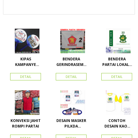
KIPAS
BENDERA
BENDERA
KAMPANYE
GERINDRASEMU
PARTAI LOKAL /
CALEG
A UKURAN
PARTAI PAS
ACEH
DETAIL
DETAIL
DETAIL
KONVEKSI JAHIT
DESAIN MASKER
CONTOH
ROMPI PARTAI
PILKDA
DESAIN KAOS
WOWANII /
PARTAI GOLKAR
Calon Bupati &
BAHAN PE