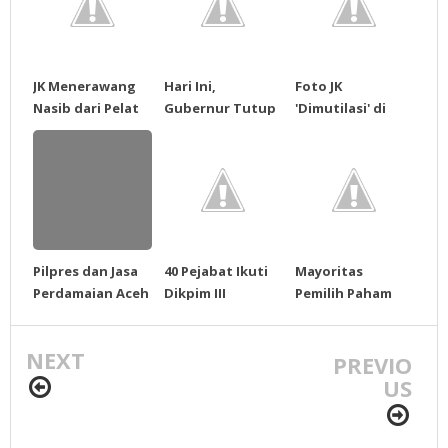
JK Menerawang
Hari Ini,
Foto JK
Nasib dari Pelat
Gubernur Tutup
'Dimutilasi' di
Nomor Mobil
MTQ di
Menteng Dalam
Takengon
Pilpres dan Jasa
40 Pejabat Ikuti
Mayoritas
Perdamaian Aceh
Dikpim III
Pemilih Paham
Cara
Mencontreng
NEXT
PREVIO
US