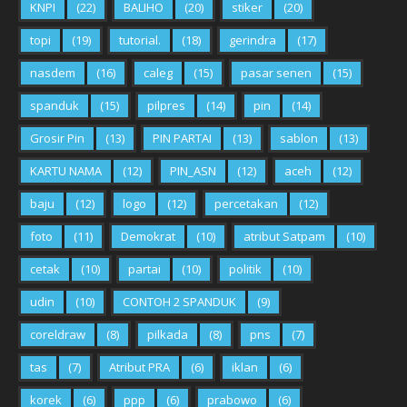
KNPI
(22)
BALIHO
(20)
stiker
(20)
topi
(19)
tutorial.
(18)
gerindra
(17)
nasdem
(16)
caleg
(15)
pasar senen
(15)
spanduk
(15)
pilpres
(14)
pin
(14)
Grosir Pin
(13)
PIN PARTAI
(13)
sablon
(13)
KARTU NAMA
(12)
PIN_ASN
(12)
aceh
(12)
baju
(12)
logo
(12)
percetakan
(12)
foto
(11)
Demokrat
(10)
atribut Satpam
(10)
cetak
(10)
partai
(10)
politik
(10)
udin
(10)
CONTOH 2 SPANDUK
(9)
coreldraw
(8)
pilkada
(8)
pns
(7)
tas
(7)
Atribut PRA
(6)
iklan
(6)
korek
(6)
ppp
(6)
prabowo
(6)