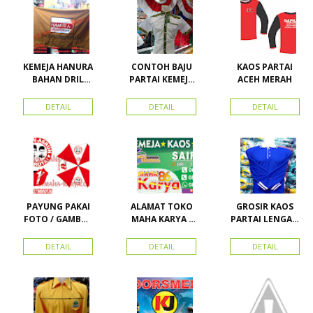
Karya Online
Advertising
Pasar Senen
KEMEJA HANURA
CONTOH BAJU
KAOS PARTAI
BAHAN DRIL
PARTAI KEMEJA
ACEH MERAH
ATRIBUT PARTAI
PARTAI DAN
HANURA
SEMUA ATRIBUT
DETAIL
DETAIL
DETAIL
PARTAI
PAYUNG PAKAI
ALAMAT TOKO
GROSIR KAOS
FOTO / GAMBAR
MAHA KARYA /
PARTAI LENGAN
UNTUK
HARAPAN
PANJANG
KAMPANYE,
PERDANA 411
MURAH
DETAIL
DETAIL
DETAIL
PARTAI DAN
LACOSTE SEMUA
PILKADA
PARTAI READY
STOK