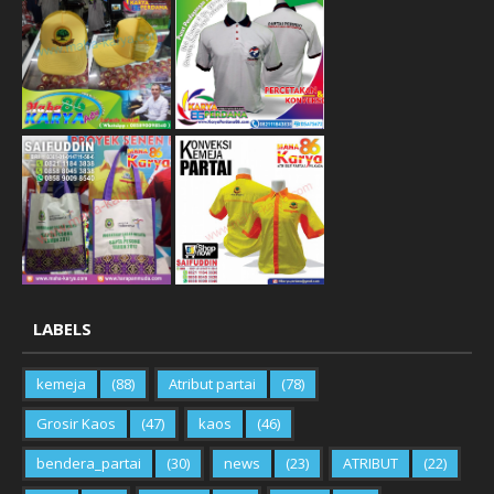
LABELS
kemeja
(88)
Atribut partai
(78)
Grosir Kaos
(47)
kaos
(46)
bendera_partai
(30)
news
(23)
ATRIBUT
(22)