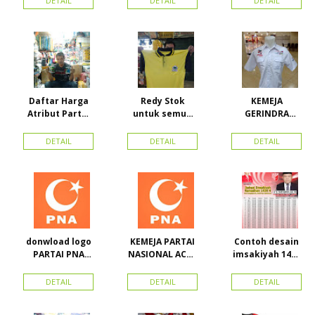
DETAIL
DETAIL
DETAIL
Wakil Bupati
DOUBLE
Konawe
Kepulauan
Daftar Harga
Redy Stok
KEMEJA
Atribut Partai
untuk semua
GERINDRA
dan konveksi di
partai, Kaos
BAHAN KATUN +
Toko Maha
Kerah Bahan PE
BORDIR DAN
DETAIL
DETAIL
DETAIL
Karya Online
Dobel Rp.
TOPI BAHAN
Advertising
25.000/pcs
LAKEN
Proyek Senen
Jakarta Pusat
donwload logo
KEMEJA PARTAI
Contoh desain
PARTAI PNA
NASIONAL ACEH
imsakiyah 1434
(partai
(PNA), Kemeja
H dan Harga
nasional aceh)
PKPI, dan
cetak
DETAIL
DETAIL
DETAIL
Vector
Kemeja
imsakiyah di
Nasdem
Toko Maha