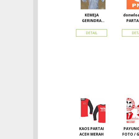
KEMEJA
donwloa
GERINDRA
PARTA
BAHAN KATUN +
(par
BORDIR DAN
nasiona
DETAIL
DET
TOPI BAHAN
Vec
LAKEN
KAOS PARTAI
PAYUNG
ACEH MERAH
FOTO / 