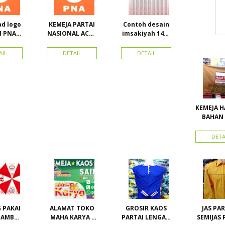
d logo
KEMEJA PARTAI
Contoh desain
I PNA
NASIONAL ACEH
imsakiyah 1434
tai
(PNA), Kemeja
H dan Harga
l aceh)
PKPI, dan
cetak
AIL
DETAIL
DETAIL
tor
Kemeja
imsakiyah di
Nasdem
Toko Maha
Karya Online
Advertising
Pasar Senen
KEMEJA 
BAHAN 
ATRIBUT PARTAI
HANU
DETA
 PAKAI
ALAMAT TOKO
GROSIR KAOS
JAS PART
GAMBAR
MAHA KARYA /
PARTAI LENGAN
SEMIJAS 