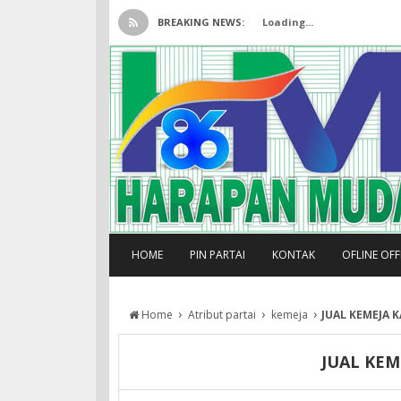
BREAKING NEWS:
Loading...
HOME
PIN PARTAI
KONTAK
OFLINE OF
›
›
›
Home
Atribut partai
kemeja
JUAL KEMEJA 
JUAL KE