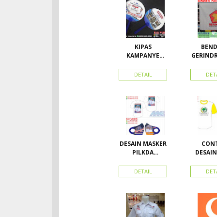
KIPAS
BEND
KAMPANYE
GERIND
CALEG
A UK
DETAIL
DET
DESAIN MASKER
CON
PILKDA
DESAIN
WOWANII /
PARTAI 
Calon Bupati &
BAHA
DETAIL
DET
Wakil Bupati
DOU
Konawe
Kepulauan