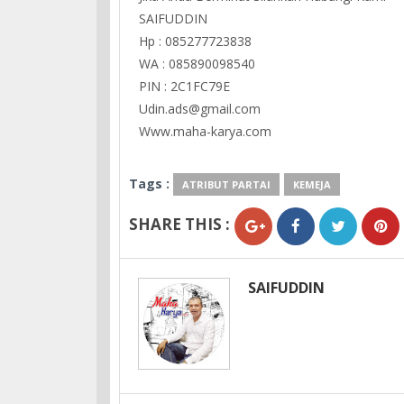
SAIFUDDIN
Hp : 085277723838
WA : 085890098540
PIN : 2C1FC79E
Udin.ads@gmail.com
Www.maha-karya.com
Tags :
ATRIBUT PARTAI
KEMEJA
SHARE THIS :
SAIFUDDIN