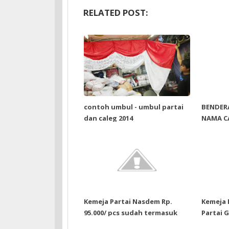
RELATED POST:
contoh umbul - umbul partai
BENDER
dan caleg 2014
NAMA C
225CM
Kemeja Partai Nasdem Rp.
Kemeja 
95.000/ pcs sudah termasuk
Partai G
bordir depan belakang