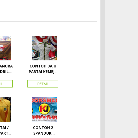
HANURA
CONTOH BAJU
DRIL
PARTAI KEMEJA
PARTAI DAN
RA
SEMUA ATRIBUT
IL
DETAIL
PARTAI
AI /
CONTOH 2
PARTAI
SPANDUK,