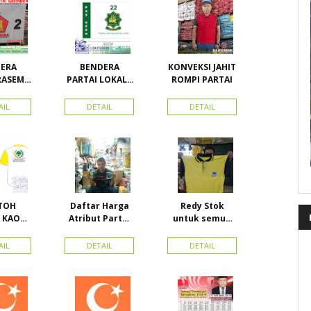
ERA
BENDERA
KONVEKSI JAHIT
RASEMU
PARTAI LOKAL /
ROMPI PARTAI
URAN
PARTAI PAS
ACEH
AIL
DETAIL
DETAIL
TOH
Daftar Harga
Redy Stok
 KAOS
Atribut Partai
untuk semua
GOLKAR
dan konveksi di
partai, Kaos
N PE
Toko Maha
Kerah Bahan PE
AIL
DETAIL
DETAIL
BLE
Karya Online
Dobel Rp.
Advertising
25.000/pcs
Proyek Senen
Jakarta Pusat