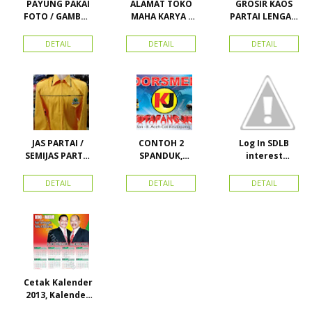
PAYUNG PAKAI
ALAMAT TOKO
GROSIR KAOS
FOTO / GAMBAR
MAHA KARYA /
PARTAI LENGAN
UNTUK
HARAPAN
PANJANG
KAMPANYE,
PERDANA 411
MURAH
DETAIL
DETAIL
DETAIL
PARTAI DAN
LACOSTE SEMUA
PILKADA
PARTAI READY
STOK
JAS PARTAI /
CONTOH 2
Log In SDLB
SEMIJAS PARTAI
SPANDUK,
interest
DAN ORMAS
BALIHO &
Descending
KARTU NAMA
DETAIL
DETAIL
DETAIL
Cetak Kalender
2013, Kalender
2014, Kalender