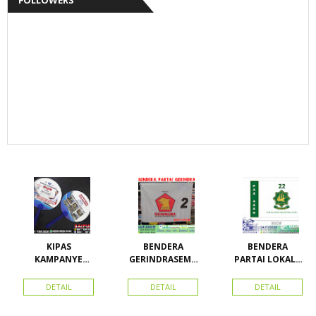
KIPAS
BENDERA
BENDERA
KAMPANYE
GERINDRASEMU
PARTAI LOKAL /
CALEG
A UKURAN
PARTAI PAS
ACEH
DETAIL
DETAIL
DETAIL