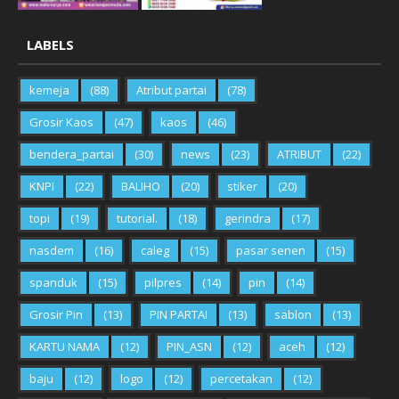
LABELS
kemeja
(88)
Atribut partai
(78)
Grosir Kaos
(47)
kaos
(46)
bendera_partai
(30)
news
(23)
ATRIBUT
(22)
KNPI
(22)
BALIHO
(20)
stiker
(20)
topi
(19)
tutorial.
(18)
gerindra
(17)
nasdem
(16)
caleg
(15)
pasar senen
(15)
spanduk
(15)
pilpres
(14)
pin
(14)
Grosir Pin
(13)
PIN PARTAI
(13)
sablon
(13)
KARTU NAMA
(12)
PIN_ASN
(12)
aceh
(12)
baju
(12)
logo
(12)
percetakan
(12)