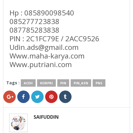
Hp : 085890098540
085277723838
087785283838
PIN : 2C1FC79E / 2ACC9526
Udin.ads@gmail.com
Www.maha-karya.com
Www.putriani.com
Tags :
ACEH
KORPRI
PIN
PIN_ASN
PNS
SAIFUDDIN