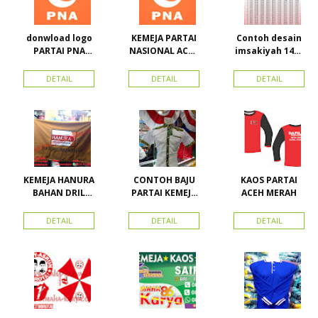
donwload logo
KEMEJA PARTAI
Contoh desain
PARTAI PNA
NASIONAL ACEH
imsakiyah 1434
(partai
(PNA), Kemeja
H dan Harga
nasional aceh)
PKPI, dan
cetak
DETAIL
DETAIL
DETAIL
Vector
Kemeja
imsakiyah di
Nasdem
Toko Maha
Karya Online
Advertising
Pasar Senen
KEMEJA HANURA
CONTOH BAJU
KAOS PARTAI
BAHAN DRIL
PARTAI KEMEJA
ACEH MERAH
ATRIBUT PARTAI
PARTAI DAN
HANURA
SEMUA ATRIBUT
DETAIL
DETAIL
DETAIL
PARTAI