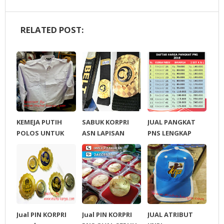
RELATED POST:
KEMEJA PUTIH
SABUK KORPRI
JUAL PANGKAT
POLOS UNTUK
ASN LAPISAN
PNS LENGKAP
PNS
EMAS ASLI
SEMUA
GOLONGAN
Jual PIN KORPRI
Jual PIN KORPRI
JUAL ATRIBUT