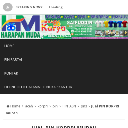
BREAKING NEWS:
Loading...
HOME
PIN PARTAI
KONTAK
OFLINE OFFICE ALAMAT LENGKAP KANTOR
›
›
›
›
›
›
Home
aceh
korpri
pin
PIN_ASN
pns
Jual PIN KORPRI
murah
JUAL PIN KORPRI MURAH