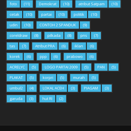
foto
(11)
Demokrat
(10)
atribut Satpam
(10)
cetak
(10)
partai
(10)
politik
(10)
udin
(10)
CONTOH 2 SPANDUK
(9)
coreldraw
(8)
pilkada
(8)
pns
(7)
tas
(7)
Atribut PRA
(6)
iklan
(6)
korek
(6)
ppp
(6)
prabowo
(6)
ACRELYC
(5)
LOGO PARTAI 2009
(5)
PAN
(5)
PLAKAT
(5)
korpri
(5)
murah
(5)
umbul2
(4)
LOKAL ACEH
(3)
PIAGAM
(3)
garuda
(3)
hut RI
(2)