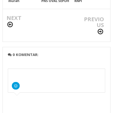
murah
PNS OVAL SEPUH
KNPI
EMAS ASLI -
TOPI,KEMEJA, JAS,
Sahabat Shop
SEMIJAS, PIN, DLL
NEXT
Putriani |
PREVIO
Tokopedia
US
0 KOMENTAR: