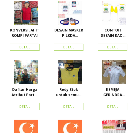
KONVEKSI JAHIT
DESAIN MASKER
CONTOH
ROMPI PARTAI
PILKDA
DESAIN KAOS
WOWANII /
PARTAI GOLKAR
Calon Bupati &
BAHAN PE
DETAIL
DETAIL
DETAIL
Wakil Bupati
DOUBLE
Konawe
Kepulauan
Daftar Harga
Redy Stok
KEMEJA
Atribut Partai
untuk semua
GERINDRA
dan konveksi di
partai, Kaos
BAHAN KATUN +
Toko Maha
Kerah Bahan PE
BORDIR DAN
DETAIL
DETAIL
DETAIL
Karya Online
Dobel Rp.
TOPI BAHAN
Advertising
25.000/pcs
LAKEN
Proyek Senen
Jakarta Pusat