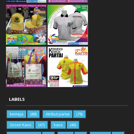
LABELS
kemeja
(88)
Atribut partai
(78)
Grosir Kaos
(47)
kaos
(46)