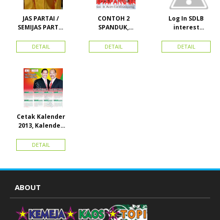
JAS PARTAI /
CONTOH 2
Log In SDLB
SEMIJAS PARTAI
SPANDUK,
interest
DAN ORMAS
BALIHO &
Descending
KARTU NAMA
DETAIL
DETAIL
DETAIL
Cetak Kalender
2013, Kalender
2014, Kalender
2015 dan
DETAIL
atribut partai
ABOUT