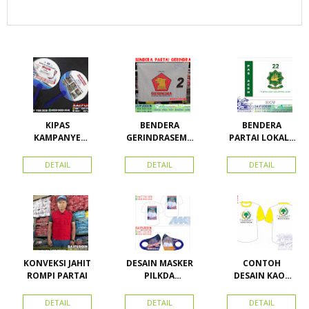
KIPAS
BENDERA
BENDERA
KAMPANYE
GERINDRASEMU
PARTAI LOKAL /
CALEG
A UKURAN
PARTAI PAS
ACEH
DETAIL
DETAIL
DETAIL
KONVEKSI JAHIT
DESAIN MASKER
CONTOH
ROMPI PARTAI
PILKDA
DESAIN KAOS
WOWANII /
PARTAI GOLKAR
Calon Bupati &
BAHAN PE
DETAIL
DETAIL
DETAIL