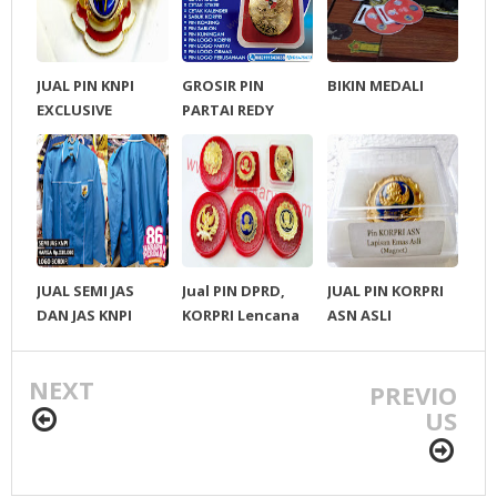
JUAL PIN KNPI
GROSIR PIN
BIKIN MEDALI
EXCLUSIVE
PARTAI REDY
STOK SEMUA
PARTAI Nasdem,
PKB, PKS, PDI,
Golkar, Gerindra,
Demokrat, PAN,
PPP, Hanura,
PDA, PNA, PA,
JUAL SEMI JAS
Jual PIN DPRD,
JUAL PIN KORPRI
PBB, PKPI, PARTAI
DAN JAS KNPI
KORPRI Lencana
ASN ASLI
ACEH, PNA, PDA
dan Nama Dada
BANGKOK
(NameTag)
MAGNET
NEXT
PREVIO
US