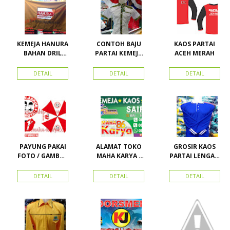
Advertising
Pasar Senen
KEMEJA HANURA
CONTOH BAJU
KAOS PARTAI
BAHAN DRIL
PARTAI KEMEJA
ACEH MERAH
ATRIBUT PARTAI
PARTAI DAN
HANURA
SEMUA ATRIBUT
DETAIL
DETAIL
DETAIL
PARTAI
PAYUNG PAKAI
ALAMAT TOKO
GROSIR KAOS
FOTO / GAMBAR
MAHA KARYA /
PARTAI LENGAN
UNTUK
HARAPAN
PANJANG
KAMPANYE,
PERDANA 411
MURAH
DETAIL
DETAIL
DETAIL
PARTAI DAN
LACOSTE SEMUA
PILKADA
PARTAI READY
STOK