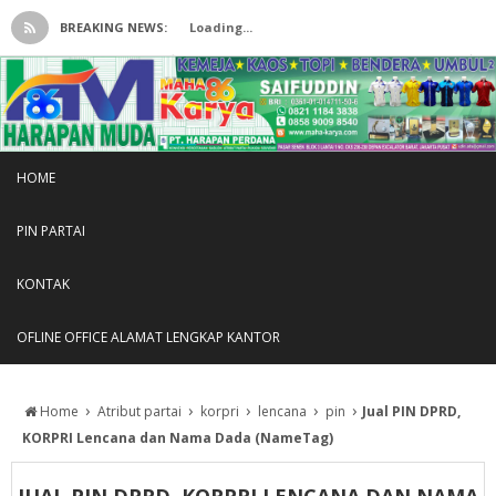
BREAKING NEWS:
Loading...
HOME
PIN PARTAI
KONTAK
OFLINE OFFICE ALAMAT LENGKAP KANTOR
›
›
›
›
›
Home
Atribut partai
korpri
lencana
pin
Jual PIN DPRD,
KORPRI Lencana dan Nama Dada (NameTag)
JUAL PIN DPRD, KORPRI LENCANA DAN NAMA