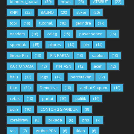
bendera_partai
(30)
news
(23)
ATRIBUT
(22)
KNPI
(22)
BALIHO
(20)
stiker
(20)
topi
(19)
tutorial.
(18)
gerindra
(17)
nasdem
(16)
caleg
(15)
pasar senen
(15)
spanduk
(15)
pilpres
(14)
pin
(14)
Grosir Pin
(13)
PIN PARTAI
(13)
sablon
(13)
KARTU NAMA
(12)
PIN_ASN
(12)
aceh
(12)
baju
(12)
logo
(12)
percetakan
(12)
foto
(11)
Demokrat
(10)
atribut Satpam
(10)
cetak
(10)
partai
(10)
politik
(10)
udin
(10)
CONTOH 2 SPANDUK
(9)
coreldraw
(8)
pilkada
(8)
pns
(7)
tas
(7)
Atribut PRA
(6)
iklan
(6)