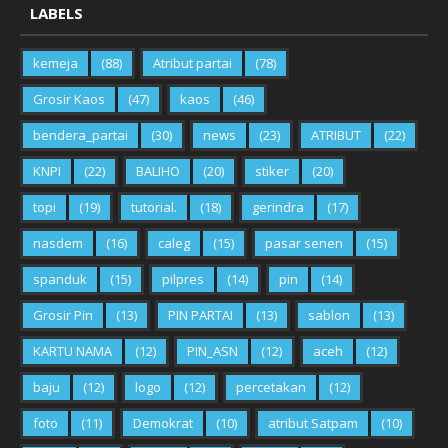
LABELS
kemeja
(88)
Atribut partai
(78)
Grosir Kaos
(47)
kaos
(46)
bendera_partai
(30)
news
(23)
ATRIBUT
(22)
KNPI
(22)
BALIHO
(20)
stiker
(20)
topi
(19)
tutorial.
(18)
gerindra
(17)
nasdem
(16)
caleg
(15)
pasar senen
(15)
spanduk
(15)
pilpres
(14)
pin
(14)
Grosir Pin
(13)
PIN PARTAI
(13)
sablon
(13)
KARTU NAMA
(12)
PIN_ASN
(12)
aceh
(12)
baju
(12)
logo
(12)
percetakan
(12)
foto
(11)
Demokrat
(10)
atribut Satpam
(10)