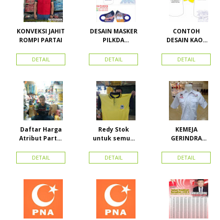
KONVEKSI JAHIT
DESAIN MASKER
CONTOH
ROMPI PARTAI
PILKDA
DESAIN KAOS
WOWANII /
PARTAI GOLKAR
Calon Bupati &
BAHAN PE
DETAIL
DETAIL
DETAIL
Wakil Bupati
DOUBLE
Konawe
Kepulauan
Daftar Harga
Redy Stok
KEMEJA
Atribut Partai
untuk semua
GERINDRA
dan konveksi di
partai, Kaos
BAHAN KATUN +
Toko Maha
Kerah Bahan PE
BORDIR DAN
DETAIL
DETAIL
DETAIL
Karya Online
Dobel Rp.
TOPI BAHAN
Advertising
25.000/pcs
LAKEN
Proyek Senen
Jakarta Pusat