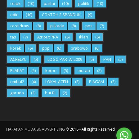
cetak
(10)
partai
(10)
politik
(10)
udin
(10)
CONTOH 2 SPANDUK
(9)
coreldraw
(8)
pilkada
(8)
pns
(7)
tas
(7)
Atribut PRA
(6)
iklan
(6)
korek
(6)
ppp
(6)
prabowo
(6)
ACRELYC
(5)
LOGO PARTAI 2009
(5)
PAN
(5)
PLAKAT
(5)
korpri
(5)
murah
(5)
umbul2
(4)
LOKAL ACEH
(3)
PIAGAM
(3)
garuda
(3)
hut RI
(2)
HARAPAN MUDA 86 ADVERTISING
©
2016
- All Rights Reserved