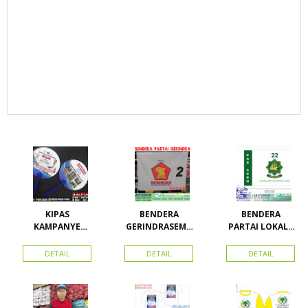
KIPAS
BENDERA
BENDERA
KAMPANYE
GERINDRASEMU
PARTAI LOKAL /
CALEG
A UKURAN
PARTAI PAS
ACEH
DETAIL
DETAIL
DETAIL