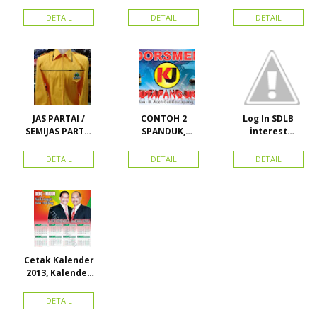
UNTUK
HARAPAN
PANJANG
KAMPANYE,
PERDANA 411
MURAH
DETAIL
DETAIL
DETAIL
PARTAI DAN
LACOSTE SEMUA
PILKADA
PARTAI READY
STOK
JAS PARTAI /
CONTOH 2
Log In SDLB
SEMIJAS PARTAI
SPANDUK,
interest
DAN ORMAS
BALIHO &
Descending
KARTU NAMA
DETAIL
DETAIL
DETAIL
Cetak Kalender
2013, Kalender
2014, Kalender
2015 dan
DETAIL
atribut partai