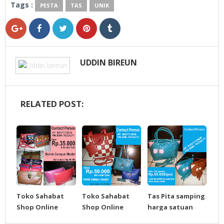
Tags :
PESTA
TAS
UNIK
UDDIN BIREUN
RELATED POST:
Toko Sahabat
Toko Sahabat
Tas Pita samping
Shop Online
Shop Online
harga satuan
Grosir
Grosir
Rp.55.000./PCS