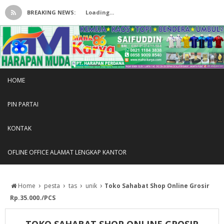
BREAKING NEWS:
Loading...
HOME
PIN PARTAI
KONTAK
OFLINE OFFICE ALAMAT LENGKAP KANTOR
›
›
›
›
Home
pesta
tas
unik
Toko Sahabat Shop Online Grosir
Rp.35.000./PCS
TOKO SAHABAT SHOP ONLINE GROSIR