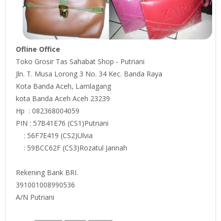
Ofline Office
Toko Grosir Tas Sahabat Shop - Putriani
Jln. T. Musa Lorong 3 No. 34 Kec. Banda Raya
Kota Banda Aceh, Lamlagang
kota Banda Aceh Aceh 23239
Hp : 082368004059
PIN : 57B41E76 (CS1)Putriani
: 56F7E419 (CS2)Ulvia
: 59BCC62F (CS3)Rozatul Jannah
Rekening Bank BRI.
391001008990536
A/N Putriani