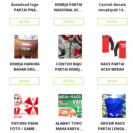
donwload logo
KEMEJA PARTAI
Contoh desain
PARTAI PNA
NASIONAL ACEH
imsakiyah 1434
(partai
(PNA), Kemeja
H dan Harga
nasional aceh)
PKPI, dan
cetak
DETAIL
DETAIL
DETAIL
Vector
Kemeja
imsakiyah di
Nasdem
Toko Maha
Karya Online
Advertising
Pasar Senen
KEMEJA HANURA
CONTOH BAJU
KAOS PARTAI
BAHAN DRIL
PARTAI KEMEJA
ACEH MERAH
ATRIBUT PARTAI
PARTAI DAN
HANURA
SEMUA ATRIBUT
DETAIL
DETAIL
DETAIL
PARTAI
PAYUNG PAKAI
ALAMAT TOKO
GROSIR KAOS
FOTO / GAMBAR
MAHA KARYA /
PARTAI LENGAN