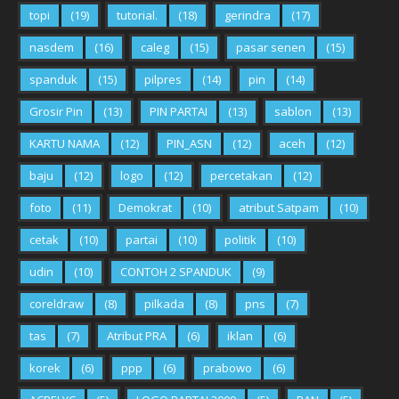
topi
(19)
tutorial.
(18)
gerindra
(17)
nasdem
(16)
caleg
(15)
pasar senen
(15)
spanduk
(15)
pilpres
(14)
pin
(14)
Grosir Pin
(13)
PIN PARTAI
(13)
sablon
(13)
KARTU NAMA
(12)
PIN_ASN
(12)
aceh
(12)
baju
(12)
logo
(12)
percetakan
(12)
foto
(11)
Demokrat
(10)
atribut Satpam
(10)
cetak
(10)
partai
(10)
politik
(10)
udin
(10)
CONTOH 2 SPANDUK
(9)
coreldraw
(8)
pilkada
(8)
pns
(7)
tas
(7)
Atribut PRA
(6)
iklan
(6)
korek
(6)
ppp
(6)
prabowo
(6)