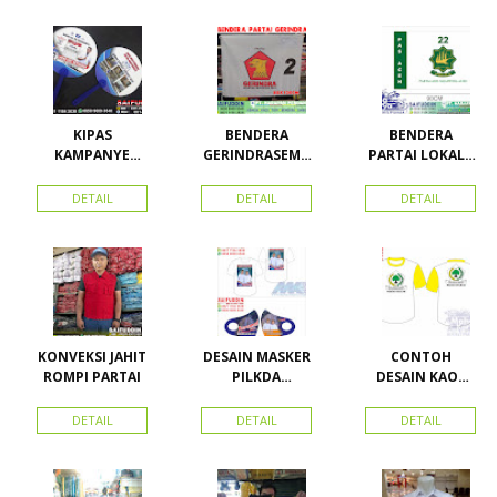
KIPAS
BENDERA
BENDERA
KAMPANYE
GERINDRASEMU
PARTAI LOKAL /
CALEG
A UKURAN
PARTAI PAS
ACEH
DETAIL
DETAIL
DETAIL
KONVEKSI JAHIT
DESAIN MASKER
CONTOH
ROMPI PARTAI
PILKDA
DESAIN KAOS
WOWANII /
PARTAI GOLKAR
Calon Bupati &
BAHAN PE
DETAIL
DETAIL
DETAIL
Wakil Bupati
DOUBLE
Konawe
Kepulauan