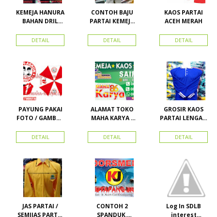
KEMEJA HANURA
CONTOH BAJU
KAOS PARTAI
BAHAN DRIL
PARTAI KEMEJA
ACEH MERAH
ATRIBUT PARTAI
PARTAI DAN
HANURA
SEMUA ATRIBUT
DETAIL
DETAIL
DETAIL
PARTAI
PAYUNG PAKAI
ALAMAT TOKO
GROSIR KAOS
FOTO / GAMBAR
MAHA KARYA /
PARTAI LENGAN
UNTUK
HARAPAN
PANJANG
KAMPANYE,
PERDANA 411
MURAH
DETAIL
DETAIL
DETAIL
PARTAI DAN
LACOSTE SEMUA
PILKADA
PARTAI READY
STOK
JAS PARTAI /
CONTOH 2
Log In SDLB
SEMIJAS PARTAI
SPANDUK,
interest