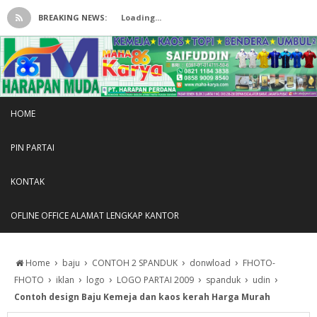
BREAKING NEWS:
Loading...
HOME
PIN PARTAI
KONTAK
OFLINE OFFICE ALAMAT LENGKAP KANTOR
›
›
›
›
Home
baju
CONTOH 2 SPANDUK
donwload
FHOTO-
›
›
›
›
›
›
FHOTO
iklan
logo
LOGO PARTAI 2009
spanduk
udin
Contoh design Baju Kemeja dan kaos kerah Harga Murah