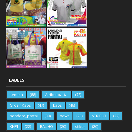
LABELS
kemeja
(88)
Atribut partai
(78)
Grosir Kaos
(47)
kaos
(46)
bendera_partai
(30)
news
(23)
ATRIBUT
(22)
KNPI
(22)
BALIHO
(20)
stiker
(20)