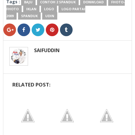
Tags :
BAJU
CONTOH 2 SPANDUK
DONWLOAD
FHOTO-
FHOTO
IKLAN
LOGO
LOGO PARTAI
2009
SPANDUK
UDIN
SAIFUDDIN
RELATED POST: