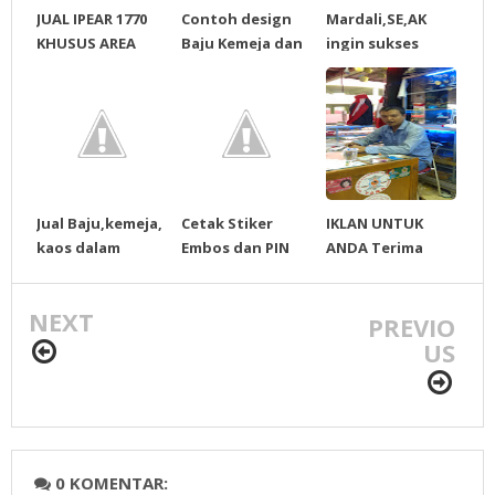
JUAL IPEAR 1770
Contoh design
Mardali,SE,AK
KHUSUS AREA
Baju Kemeja dan
ingin sukses
BANDA ACEH
kaos kerah Harga
bersama
Murah
Masyarakat Kota
Banda Aceh
Jual Baju,kemeja,
Cetak Stiker
IKLAN UNTUK
kaos dalam
Embos dan PIN
ANDA Terima
Jumlah Banyak
Semua Partai
kasih sudah
Mug Juga Ada
menghubungi
NEXT
kami
PREVIO
US
0 KOMENTAR: