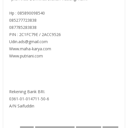
Hp : 085890098540
085277723838
087785283838
PIN : 2C1FC79E / 2ACC9526
Udin.ads@gmail.com
Www.maha-karya.com
Www.putriani.com
Rekening Bank BRI.
0361-01-014711-50-6
A/N Saifuddin