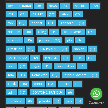
bendera_partai
(30)
news
(23)
ATRIBUT
(22)
KNPI
(22)
BALIHO
(20)
stiker
(20)
topi
(19)
tutorial.
(18)
gerindra
(17)
nasdem
(16)
caleg
(15)
pasar senen
(15)
spanduk
(15)
pilpres
(14)
pin
(14)
Grosir Pin
(13)
PIN PARTAI
(13)
sablon
(13)
KARTU NAMA
(12)
PIN_ASN
(12)
aceh
(12)
baju
(12)
logo
(12)
percetakan
(12)
foto
(11)
Demokrat
(10)
atribut Satpam
(10)
cetak
(10)
partai
(10)
politik
(10)
udin
(10)
CONTOH 2 SPANDUK
(9)
coreldraw
(8)
pilkada
(8)
pns
(7)