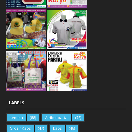
LABELS
kemeja
(88)
Atribut partai
(78)
Grosir Kaos
(47)
kaos
(46)