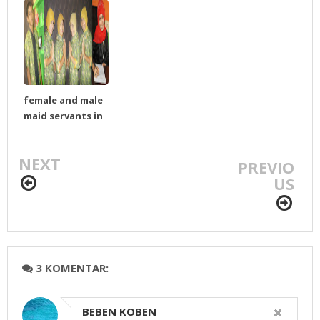
female and male
maid servants in
Sabang Travel
Banda Aceh
NEXT
PREVIO
US
3 KOMENTAR:
BEBEN KOBEN