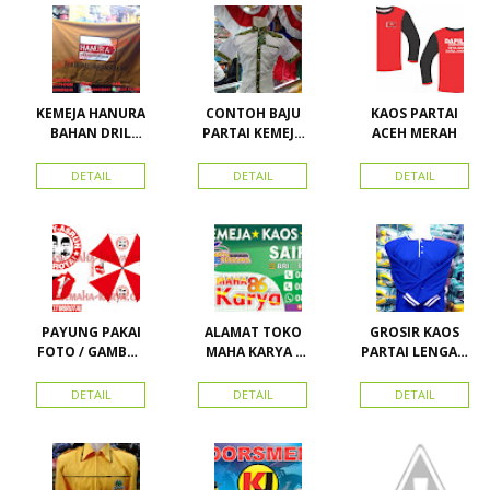
Karya Online
Advertising
Pasar Senen
KEMEJA HANURA
CONTOH BAJU
KAOS PARTAI
BAHAN DRIL
PARTAI KEMEJA
ACEH MERAH
ATRIBUT PARTAI
PARTAI DAN
HANURA
SEMUA ATRIBUT
DETAIL
DETAIL
DETAIL
PARTAI
PAYUNG PAKAI
ALAMAT TOKO
GROSIR KAOS
FOTO / GAMBAR
MAHA KARYA /
PARTAI LENGAN
UNTUK
HARAPAN
PANJANG
KAMPANYE,
PERDANA 411
MURAH
DETAIL
DETAIL
DETAIL
PARTAI DAN
LACOSTE SEMUA
PILKADA
PARTAI READY
STOK