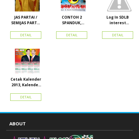
JAS PARTAI /
CONTOH 2
Log In SDLB
SEMIJAS PARTAI
SPANDUK,
interest
DAN ORMAS
BALIHO &
Descending
KARTU NAMA
DETAIL
DETAIL
DETAIL
Cetak Kalender
2013, Kalender
2014, Kalender
2015 dan
DETAIL
atribut partai
ABOUT