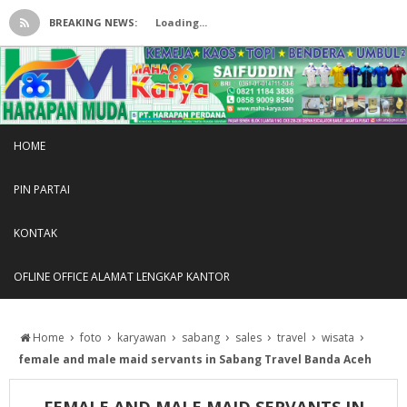
BREAKING NEWS:
Loading...
HOME
PIN PARTAI
KONTAK
OFLINE OFFICE ALAMAT LENGKAP KANTOR
›
›
›
›
›
›
›
Home
foto
karyawan
sabang
sales
travel
wisata
female and male maid servants in Sabang Travel Banda Aceh
FEMALE AND MALE MAID SERVANTS IN