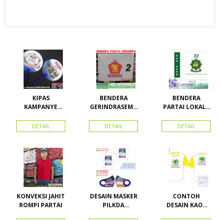
KIPAS
BENDERA
BENDERA
KAMPANYE
GERINDRASEMU
PARTAI LOKAL /
CALEG
A UKURAN
PARTAI PAS
ACEH
DETAIL
DETAIL
DETAIL
KONVEKSI JAHIT
DESAIN MASKER
CONTOH
ROMPI PARTAI
PILKDA
DESAIN KAOS
WOWANII /
PARTAI GOLKAR