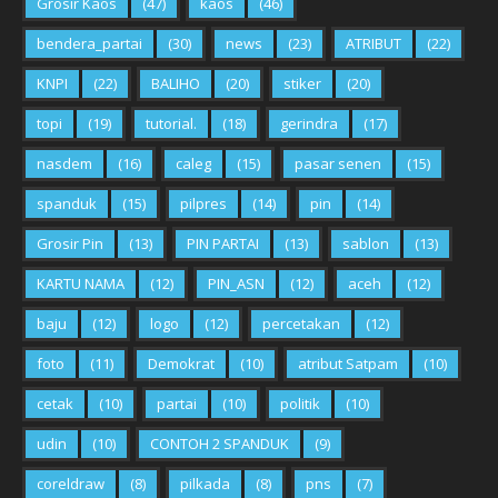
Grosir Kaos
(47)
kaos
(46)
bendera_partai
(30)
news
(23)
ATRIBUT
(22)
KNPI
(22)
BALIHO
(20)
stiker
(20)
topi
(19)
tutorial.
(18)
gerindra
(17)
nasdem
(16)
caleg
(15)
pasar senen
(15)
spanduk
(15)
pilpres
(14)
pin
(14)
Grosir Pin
(13)
PIN PARTAI
(13)
sablon
(13)
KARTU NAMA
(12)
PIN_ASN
(12)
aceh
(12)
baju
(12)
logo
(12)
percetakan
(12)
foto
(11)
Demokrat
(10)
atribut Satpam
(10)
cetak
(10)
partai
(10)
politik
(10)
udin
(10)
CONTOH 2 SPANDUK
(9)
coreldraw
(8)
pilkada
(8)
pns
(7)