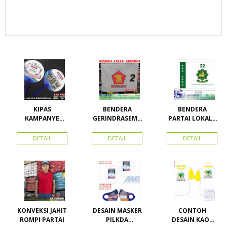
KIPAS
BENDERA
BENDERA
KAMPANYE
GERINDRASEMU
PARTAI LOKAL /
CALEG
A UKURAN
PARTAI PAS
ACEH
DETAIL
DETAIL
DETAIL
KONVEKSI JAHIT
DESAIN MASKER
CONTOH
ROMPI PARTAI
PILKDA
DESAIN KAOS