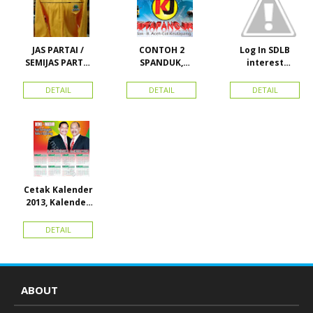
JAS PARTAI /
CONTOH 2
Log In SDLB
SEMIJAS PARTAI
SPANDUK,
interest
DAN ORMAS
BALIHO &
Descending
KARTU NAMA
DETAIL
DETAIL
DETAIL
Cetak Kalender
2013, Kalender
2014, Kalender
2015 dan
DETAIL
atribut partai
ABOUT