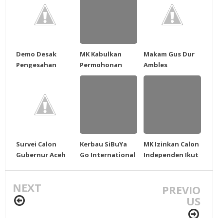
Demo Desak
MK Kabulkan
Makam Gus Dur
Pengesahan
Permohonan
Ambles
Qanun Pilkada
Independen
Ricuh
Pemilukada Aceh
Survei Calon
Kerbau SiBuYa
MK Izinkan Calon
Gubernur Aceh
Go International
Independen Ikut
Elektabilitas
Pilkada Aceh
Muhammad
NEXT
Nazar Paling
PREVIO
Tinggi
US