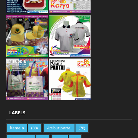
LABELS
kemeja
(88)
Atribut partai
(78)