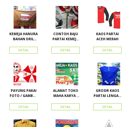
Nasdem
Toko Maha
Karya Online
Advertising
Pasar Senen
KEMEJA HANURA
CONTOH BAJU
KAOS PARTAI
BAHAN DRIL
PARTAI KEMEJA
ACEH MERAH
ATRIBUT PARTAI
PARTAI DAN
HANURA
SEMUA ATRIBUT
DETAIL
DETAIL
DETAIL
PARTAI
PAYUNG PAKAI
ALAMAT TOKO
GROSIR KAOS
FOTO / GAMBAR
MAHA KARYA /
PARTAI LENGAN
UNTUK
HARAPAN
PANJANG
KAMPANYE,
PERDANA 411
MURAH
DETAIL
DETAIL
DETAIL
PARTAI DAN
LACOSTE SEMUA
PILKADA
PARTAI READY
STOK