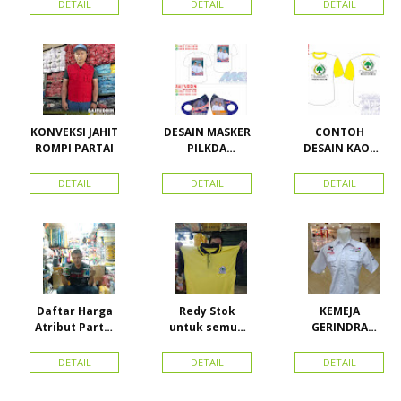
ACEH
DETAIL
DETAIL
DETAIL
KONVEKSI JAHIT
DESAIN MASKER
CONTOH
ROMPI PARTAI
PILKDA
DESAIN KAOS
WOWANII /
PARTAI GOLKAR
Calon Bupati &
BAHAN PE
DETAIL
DETAIL
DETAIL
Wakil Bupati
DOUBLE
Konawe
Kepulauan
Daftar Harga
Redy Stok
KEMEJA
Atribut Partai
untuk semua
GERINDRA
dan konveksi di
partai, Kaos
BAHAN KATUN +
Toko Maha
Kerah Bahan PE
BORDIR DAN
DETAIL
DETAIL
DETAIL
Karya Online
Dobel Rp.
TOPI BAHAN
Advertising
25.000/pcs
LAKEN