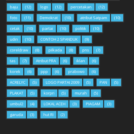
baju
(12)
logo
(12)
percetakan
(12)
foto
(11)
Demokrat
(10)
atribut Satpam
(10)
cetak
(10)
partai
(10)
politik
(10)
udin
(10)
CONTOH 2 SPANDUK
(9)
coreldraw
(8)
pilkada
(8)
pns
(7)
tas
(7)
Atribut PRA
(6)
iklan
(6)
korek
(6)
ppp
(6)
prabowo
(6)
ACRELYC
(5)
LOGO PARTAI 2009
(5)
PAN
(5)
PLAKAT
(5)
korpri
(5)
murah
(5)
umbul2
(4)
LOKAL ACEH
(3)
PIAGAM
(3)
garuda
(3)
hut RI
(2)