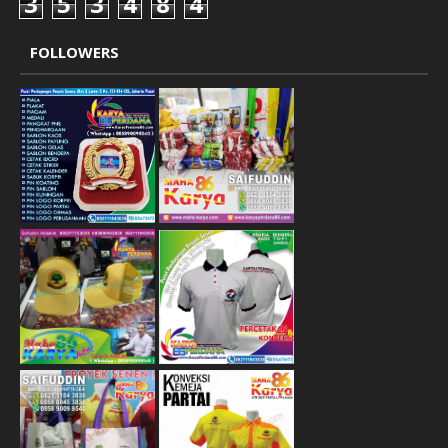
3
5
3
4
8
4
FOLLOWERS