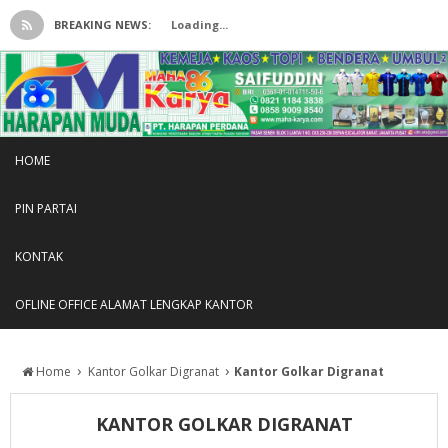
BREAKING NEWS:
Loading...
HOME
PIN PARTAI
KONTAK
OFLINE OFFICE ALAMAT LENGKAP KANTOR
›
›
Home
Kantor Golkar Digranat
Kantor Golkar Digranat
KANTOR GOLKAR DIGRANAT