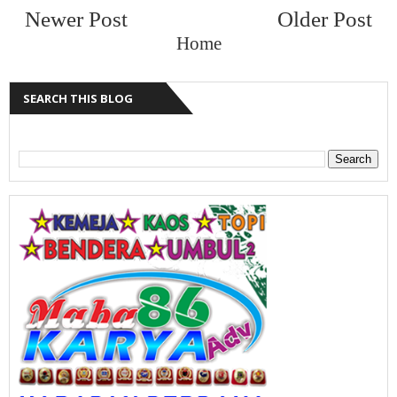
Newer Post
Older Post
Home
SEARCH THIS BLOG