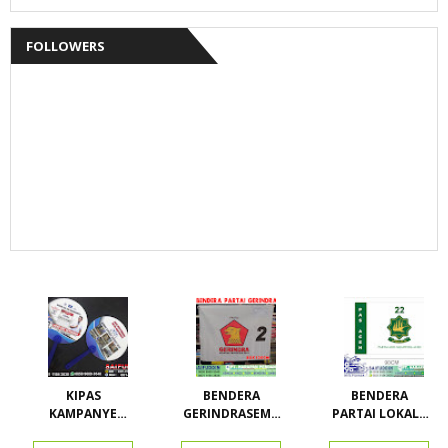
FOLLOWERS
KIPAS
BENDERA
BENDERA
KAMPANYE
GERINDRASEMU
PARTAI LOKAL /
CALEG
A UKURAN
PARTAI PAS