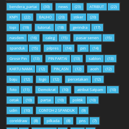
bendera_partai
(30)
news
(23)
ATRIBUT
(22)
KNPI
(22)
BALIHO
(20)
stiker
(20)
topi
(19)
tutorial.
(18)
gerindra
(17)
nasdem
(16)
caleg
(15)
pasar senen
(15)
spanduk
(15)
pilpres
(14)
pin
(14)
Grosir Pin
(13)
PIN PARTAI
(13)
sablon
(13)
KARTU NAMA
(12)
PIN_ASN
(12)
aceh
(12)
baju
(12)
logo
(12)
percetakan
(12)
foto
(11)
Demokrat
(10)
atribut Satpam
(10)
cetak
(10)
partai
(10)
politik
(10)
udin
(10)
CONTOH 2 SPANDUK
(9)
coreldraw
(8)
pilkada
(8)
pns
(7)