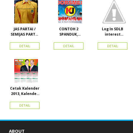
STOK
JAS PARTAI /
CONTOH 2
Log In SDLB
SEMIJAS PARTAI
SPANDUK,
interest
DAN ORMAS
BALIHO &
Descending
KARTU NAMA
DETAIL
DETAIL
DETAIL
Cetak Kalender
2013, Kalender
2014, Kalender
2015 dan
DETAIL
atribut partai
ABOUT