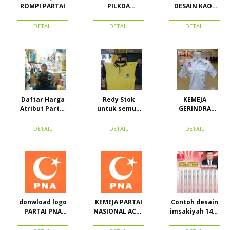
ROMPI PARTAI
PILKDA
DESAIN KAOS
WOWANII /
PARTAI GOLKAR
Calon Bupati &
BAHAN PE
DETAIL
DETAIL
DETAIL
Wakil Bupati
DOUBLE
Konawe
Kepulauan
Daftar Harga
Redy Stok
KEMEJA
Atribut Partai
untuk semua
GERINDRA
dan konveksi di
partai, Kaos
BAHAN KATUN +
Toko Maha
Kerah Bahan PE
BORDIR DAN
DETAIL
DETAIL
DETAIL
Karya Online
Dobel Rp.
TOPI BAHAN
Advertising
25.000/pcs
LAKEN
Proyek Senen
Jakarta Pusat
donwload logo
KEMEJA PARTAI
Contoh desain
PARTAI PNA
NASIONAL ACEH
imsakiyah 1434
(partai
(PNA), Kemeja
H dan Harga
nasional aceh)
PKPI, dan
cetak