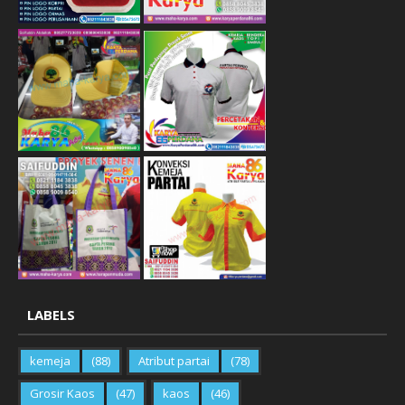
LABELS
kemeja
(88)
Atribut partai
(78)
Grosir Kaos
(47)
kaos
(46)