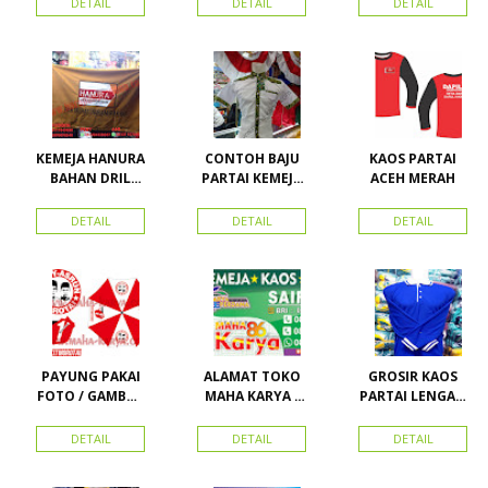
DETAIL
DETAIL
DETAIL
Vector
Kemeja
imsakiyah di
Nasdem
Toko Maha
Karya Online
Advertising
Pasar Senen
KEMEJA HANURA
CONTOH BAJU
KAOS PARTAI
BAHAN DRIL
PARTAI KEMEJA
ACEH MERAH
ATRIBUT PARTAI
PARTAI DAN
HANURA
SEMUA ATRIBUT
DETAIL
DETAIL
DETAIL
PARTAI
PAYUNG PAKAI
ALAMAT TOKO
GROSIR KAOS
FOTO / GAMBAR
MAHA KARYA /
PARTAI LENGAN
UNTUK
HARAPAN
PANJANG
KAMPANYE,
PERDANA 411
MURAH
DETAIL
DETAIL
DETAIL
PARTAI DAN
LACOSTE SEMUA
PILKADA
PARTAI READY