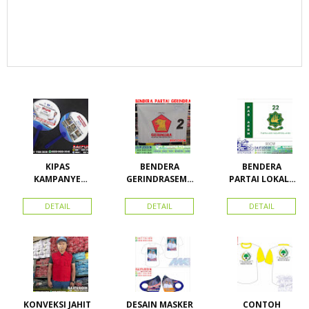
KIPAS
BENDERA
BENDERA
KAMPANYE
GERINDRASEMU
PARTAI LOKAL /
CALEG
A UKURAN
PARTAI PAS
ACEH
DETAIL
DETAIL
DETAIL
KONVEKSI JAHIT
DESAIN MASKER
CONTOH