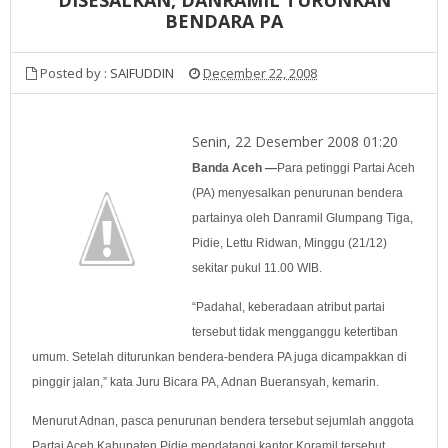
BENDARA PA
Posted by :
SAIFUDDIN
December 22, 2008
Senin, 22 Desember 2008 01:20
Banda
Aceh —
Para petinggi Partai Aceh
(PA) menyesalkan penurunan bendera
partainya oleh Danramil Glumpang Tiga,
Pidie, Lettu Ridwan, Minggu (21/12)
sekitar pukul 11.00 WIB.
“Padahal, keberadaan atribut partai
tersebut tidak mengganggu ketertiban
umum. Setelah diturunkan bendera-bendera PA juga dicampakkan di
pinggir jalan,” kata Juru Bicara PA, Adnan Bueransyah, kemarin.
Menurut Adnan, pasca penurunan bendera tersebut sejumlah anggota
Partai Aceh Kabupaten Pidie mendatangi kantor Koramil tersebut