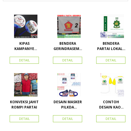
KIPAS
BENDERA
BENDERA
KAMPANYE
GERINDRASEMU
PARTAI LOKAL /
CALEG
A UKURAN
PARTAI PAS
ACEH
DETAIL
DETAIL
DETAIL
KONVEKSI JAHIT
DESAIN MASKER
CONTOH
ROMPI PARTAI
PILKDA
DESAIN KAOS
WOWANII /
PARTAI GOLKAR
Calon Bupati &
BAHAN PE
DETAIL
DETAIL
DETAIL
Wakil Bupati
DOUBLE
Konawe