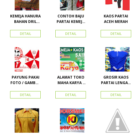
KEMEJA HANURA
CONTOH BAJU
KAOS PARTAI
BAHAN DRIL
PARTAI KEMEJA
ACEH MERAH
ATRIBUT PARTAI
PARTAI DAN
HANURA
SEMUA ATRIBUT
DETAIL
DETAIL
DETAIL
PARTAI
PAYUNG PAKAI
ALAMAT TOKO
GROSIR KAOS
FOTO / GAMBAR
MAHA KARYA /
PARTAI LENGAN
UNTUK
HARAPAN
PANJANG
KAMPANYE,
PERDANA 411
MURAH
DETAIL
DETAIL
DETAIL
PARTAI DAN
LACOSTE SEMUA
PILKADA
PARTAI READY
STOK