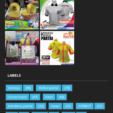
LABELS
kemeja
(88)
Atribut partai
(78)
Grosir Kaos
(47)
kaos
(46)
bendera_partai
(30)
news
(23)
ATRIBUT
(22)