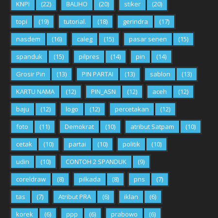
KNPI
(22)
BALIHO
(20)
stiker
(20)
topi
(19)
tutorial.
(18)
gerindra
(17)
nasdem
(16)
caleg
(15)
pasar senen
(15)
spanduk
(15)
pilpres
(14)
pin
(14)
Grosir Pin
(13)
PIN PARTAI
(13)
sablon
(13)
KARTU NAMA
(12)
PIN_ASN
(12)
aceh
(12)
baju
(12)
logo
(12)
percetakan
(12)
foto
(11)
Demokrat
(10)
atribut Satpam
(10)
cetak
(10)
partai
(10)
politik
(10)
udin
(10)
CONTOH 2 SPANDUK
(9)
coreldraw
(8)
pilkada
(8)
pns
(7)
tas
(7)
Atribut PRA
(6)
iklan
(6)
korek
(6)
ppp
(6)
prabowo
(6)