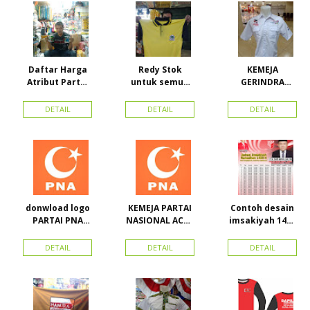
Kepulauan
Daftar Harga
Redy Stok
KEMEJA
Atribut Partai
untuk semua
GERINDRA
dan konveksi di
partai, Kaos
BAHAN KATUN +
Toko Maha
Kerah Bahan PE
BORDIR DAN
DETAIL
DETAIL
DETAIL
Karya Online
Dobel Rp.
TOPI BAHAN
Advertising
25.000/pcs
LAKEN
Proyek Senen
Jakarta Pusat
donwload logo
KEMEJA PARTAI
Contoh desain
PARTAI PNA
NASIONAL ACEH
imsakiyah 1434
(partai
(PNA), Kemeja
H dan Harga
nasional aceh)
PKPI, dan
cetak
DETAIL
DETAIL
DETAIL
Vector
Kemeja
imsakiyah di
Nasdem
Toko Maha
Karya Online
Advertising
Pasar Senen