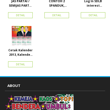
JAS PARTAI /
CONTOH 2
Log In SDLB
SEMIJAS PARTAI
SPANDUK,
interest
DAN ORMAS
BALIHO &
Descending
KARTU NAMA
DETAIL
DETAIL
DETAIL
Cetak Kalender
2013, Kalender
2014, Kalender
2015 dan
DETAIL
atribut partai
ABOUT