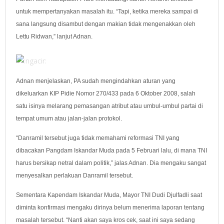
untuk mempertanyakan masalah itu. “Tapi, ketika mereka sampai di
sana langsung disambut dengan makian tidak mengenakkan oleh
Lettu Ridwan,” lanjut Adnan.
Adnan menjelaskan, PA sudah mengindahkan aturan yang
dikeluarkan KIP Pidie Nomor 270/433 pada 6 Oktober
2008, salah
satu isinya melarang pemasangan atribut atau umbul-umbul partai di
tempat umum atau jalan-jalan protokol.
“Danramil tersebut juga tidak memahami reformasi TNI yang
dibacakan Pangdam Iskandar Muda pada 5 Februari lalu, di mana TNI
harus bersikap netral dalam politik,” jalas Adnan. Dia mengaku sangat
menyesalkan perlakuan Danramil tersebut.
Sementara Kapendam Iskandar Muda, Mayor TNI Dudi Djulfadli saat
diminta konfirmasi mengaku dirinya belum menerima laporan tentang
masalah tersebut. “Nanti akan saya kros cek, saat ini saya sedang